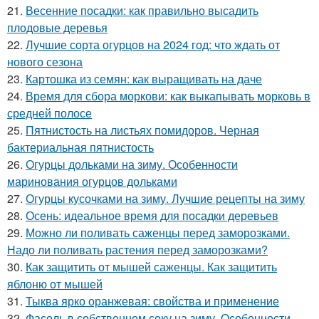
21.
Весенние посадки: как правильно высадить
плодовые деревья
22.
Лучшие сорта огурцов на 2024 год: что ждать от
нового сезона
23.
Картошка из семян: как выращивать на даче
24.
Время для сбора моркови: как выкапывать морковь в
средней полосе
25.
Пятнистость на листьях помидоров. Черная
бактериальная пятнистость
26.
Огурцы дольками на зиму. Особенности
маринования огурцов дольками
27.
Огурцы кусочками на зиму. Лучшие рецепты на зиму
28.
Осень: идеальное время для посадки деревьев
29.
Можно ли поливать саженцы перед заморозками.
Надо ли поливать растения перед заморозками?
30.
Как защитить от мышей саженцы. Как защитить
яблоню от мышей
31.
Тыква ярко оранжевая: свойства и применение
32.
Фасоль в собственном соку на зиму. Особенности