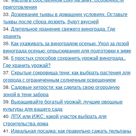
приготовления
33.
Дозревание тыквы в домашних условиях. Оставьте
тыквы после сбора дозреть, будут вкусней
34.
Длительное хранение свежего винограда. Где
хранить
35.
Как ухаживать за виноградом осенью. Уход за лозой
винограда осенью: опрыскивания для подготовки к зиме
36.
5 простых способов сохранить урожай винограда..
Где хранить урожай?
37.
Скрытые сокровища тени: как выбрать растения для
огорода с ограниченным солнечным освещением
38.
Садовые хитрости: как сделать свою огородную
зоной в тени забора
39.
Выращивайте богатый урожай: лучшие овощные
культуры для вашего сада
40.
ЛПХ или ИЖС: какой участок выбрать для
строительства дома
41.
Идеальная посадка: как правильно сажать тюльпаны