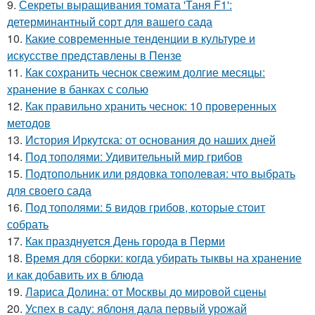
9.
Секреты выращивания томата 'Таня F1':
детерминантный сорт для вашего сада
10.
Какие современные тенденции в культуре и
искусстве представлены в Пензе
11.
Как сохранить чеснок свежим долгие месяцы:
хранение в банках с солью
12.
Как правильно хранить чеснок: 10 проверенных
методов
13.
История Иркутска: от основания до наших дней
14.
Под тополями: Удивительный мир грибов
15.
Подтопольник или рядовка тополевая: что выбрать
для своего сада
16.
Под тополями: 5 видов грибов, которые стоит
собрать
17.
Как празднуется День города в Перми
18.
Время для сборки: когда убирать тыквы на хранение
и как добавить их в блюда
19.
Лариса Долина: от Москвы до мировой сцены
20.
Успех в саду: яблоня дала первый урожай