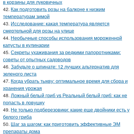
в корзины для луковичных
42.
Как подготовить розы на балконе к низким
температурам зимой
43.
Исследование: какая температура является
смертельной для розы на улице
44.
Необычные способы использования мороженной
капусты в кулинарии
45.
Секреты ухаживания за редкими папоротниками:
советы от опытных садоводов
46.
Забудьте о шпинате: 12 лучших альтернатив для
зеленого листа
47.
Когда убрать тыкву: оптимальное время для сбора и
хранения урожая
48.
Ложный белый гриб vs Реальный белый гриб: как не
попасть в ловушку
49.
Не только подберезовики: какие еще двойники есть у
белого гриба
50.
Шаг за шагом: как приготовить эффективные ЭМ
препараты дома