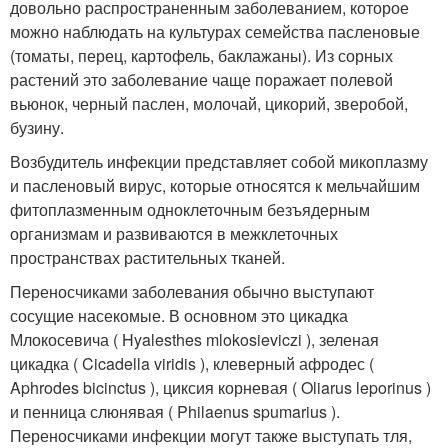
довольно распространенным заболеванием, которое
можно наблюдать на культурах семейства пасленовые
(томаты, перец, картофель, баклажаны). Из сорных
растений это заболевание чаще поражает полевой
вьюнок, черный паслен, молочай, цикорий, зверобой,
бузину.
Возбудитель инфекции представляет собой микоплазму
и пасленовый вирус, которые относятся к мельчайшим
фитоплазменным одноклеточным безъядерным
организмам и развиваются в межклеточных
пространствах растительных тканей.
Переносчиками заболевания обычно выступают
сосущие насекомые. В основном это цикадка
Млокосевича ( Hyalesthes mlokosieviczi ), зеленая
цикадка ( Cicadella viridis ), клеверный афродес (
Aphrodes bicinctus ), циксия корневая ( Oliarus leporinus )
и пенница слюнявая ( Philaenus spumarius ).
Переносчиками инфекции могут также выступать тля,