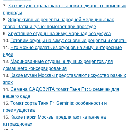
7.
Заткни гузно трава: как остановить диарею с помощью
природы
8.
Эффективные рецепты народной медицины: как
трава 'Заткни гузно' помогает при простуде
9.
Хрустящие огурцы на зиму: маринад без уксуса
10.
Готовим огурцы на зиму: основные рецепты и советы
11.
Что можно сделать из огурцов на зиму: интересные
идеи
12.
Маринованные огурцы: 8 лучших рецептов для
домашнего консервирования
13.
Какие музеи Москвы представляют искусство разных
эпох
14.
Семена САДОВИТА томат Таня F1: 5 семечек для
вашего сада
15.
Томат сорта Таня F1 Seminis: особенности и
преимущества
16.
Какие парки Москвы предлагают катание на
аттракционах