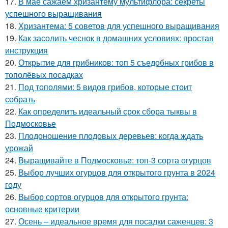
17.
В мае сажаем хризантему мультифлора: секреты
успешного выращивания
18.
Хризантема: 5 советов для успешного выращивания
19.
Как засолить чеснок в домашних условиях: простая
инструкция
20.
Открытие для грибников: топ 5 съедобных грибов в
тополёвых посадках
21.
Под тополями: 5 видов грибов, которые стоит
собрать
22.
Как определить идеальный срок сбора тыквы в
Подмосковье
23.
Плодоношение плодовых деревьев: когда ждать
урожай
24.
Выращивайте в Подмосковье: топ-3 сорта огурцов
25.
Выбор лучших огурцов для открытого грунта в 2024
году
26.
Выбор сортов огурцов для открытого грунта:
основные критерии
27.
Осень – идеальное время для посадки саженцев: 3