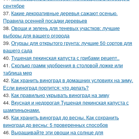
сентябре
37.
Какие декоративные деревья сажают осенью.
Правила осенней посадки деревьев
38.
Овощи и зелень для теневых участков: лучшие
выборы для вашего огорода
39.
Огурцы для открытого грунта: лучшие 50 сортов для
вашего сада
40.
Тушеная пекинская капуста с грибами рецепт..
41.
Сколько грамм удобрения в столовой ложке или
таблица мер
42.
Как хранить виноград в домашних условиях на зиму.
Если виноград портится: что делать?
43.
Как правильно укрывать виноград на зиму
44.
Вкусная и недорогая Тушеная пекинская капуста с
шампиньонами.
45.
Как хранить виноград до весны. Как сохранить
виноград до весны: 5 проверенных способов
46.
Выращивайте эти овощи на солнце для