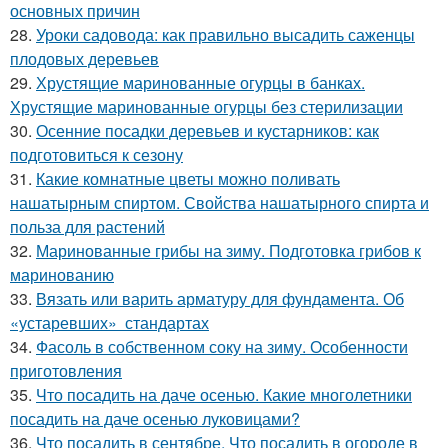
основных причин
28.
Уроки садовода: как правильно высадить саженцы
плодовых деревьев
29.
Хрустящие маринованные огурцы в банках.
Хрустящие маринованные огурцы без стерилизации
30.
Осенние посадки деревьев и кустарников: как
подготовиться к сезону
31.
Какие комнатные цветы можно поливать
нашатырным спиртом. Свойства нашатырного спирта и
польза для растений
32.
Маринованные грибы на зиму. Подготовка грибов к
маринованию
33.
Вязать или варить арматуру для фундамента. Об
«устаревших» стандартах
34.
Фасоль в собственном соку на зиму. Особенности
приготовления
35.
Что посадить на даче осенью. Какие многолетники
посадить на даче осенью луковицами?
36.
Что посадить в сентябре. Что посадить в огороде в