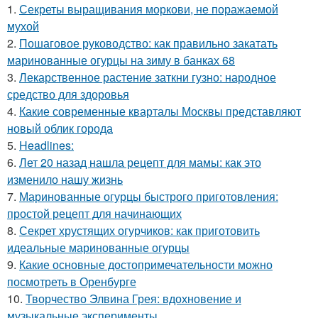
1.
Секреты выращивания моркови, не поражаемой
мухой
2.
Пошаговое руководство: как правильно закатать
маринованные огурцы на зиму в банках 68
3.
Лекарственное растение заткни гузно: народное
средство для здоровья
4.
Какие современные кварталы Москвы представляют
новый облик города
5.
Headlines:
6.
Лет 20 назад нашла рецепт для мамы: как это
изменило нашу жизнь
7.
Маринованные огурцы быстрого приготовления:
простой рецепт для начинающих
8.
Секрет хрустящих огурчиков: как приготовить
идеальные маринованные огурцы
9.
Какие основные достопримечательности можно
посмотреть в Оренбурге
10.
Творчество Элвина Грея: вдохновение и
музыкальные эксперименты