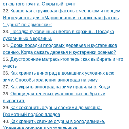
открытого грунта. Открытый грунт
32.
Квашеная стручковая фасоль с чесноком и перцем.
Ингредиенты для «Маринованная спаржевая фасоль
"Турша" по-армянски»:
33.
Посадка луковичных цветов в корзины. Посадка
луковичных в корзины.
34.
Сроки посадки плодовых деревьев и кустарников
осенью. Когда сажать деревья и кустарники осенью?
35.
Двусторонние матрасы-топперы: как выбирать и что
учесть
36.
Как хранить виноград в домашних условиях всю
зиму. Способы хранения винограда на зиму
37.
Как укрыть виноград на зиму правильно. Когда
38.
Овощи для теневых участков: как выбрать и
вырастить
39.
Как сохранить огурцы свежими до месяца.
Грамотный подбор плодов
40.
Как хранить свежие огурцы в холодильнике.
Хранение огурцов в холодильнике