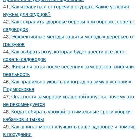
41.
Как избавиться от горечи в огурцах. Какие условия
нужны для огурцов?
42.
Как сохранить здоровье березы при обрезке: советы
садоводов
43.
Эффективные методы защиты молодых деревьев от
грызунов
44.
Как выбрать розу, которая будет цвести все лето:
советы садоводов
45.
Живы ли розы после весенних заморозков: миф или
реальность
46.
Как правильно укрыть виноград на зиму в условиях
Подмосковья
47.
Опасности заморозки квашеной капусты: почему это
не рекомендуется
48.
Когда собирать урожай: оптимальные сроки уборки
кабачков и тыквы
49.
Как шпинат может улучшить ваше здоровье и помочь
в похудении