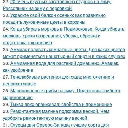
22.
20 очень вкусных заготовок из огурцов на зиму.
Рассольник на зиму с перловкой
23.
Украсьте свой балкон осенью: как правильно
посадить луковичные цветы в корзины
24.
Когда убирать морковь в Подмосковье. Когда убирать
морковь: сроки созревания, уборка, обрезка и
подготовка к хранению
25.
Аммиак поливать комнатные цветы. Для каких цветов
может применяться нашатырный спирт и в каких случаях
26.
Аммиачная вода для растений домашних. Аммиак,
как удобрение
27.
Тенелюбивые растения для сада: многолетние и
неприхотливые
28.
Маринованные грибы на зиму. Подготовка грибов к
маринованию
29.
Тыква ярко оранжевая: свойства и применение
30.
Ремонтантная малина подкормка весной. Чем
удобрять ремонтантную малину весной
31.
Огурцы для Северо-Запада лучшие сорта для