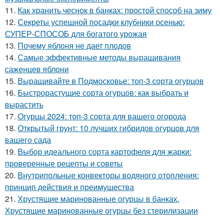
11.
Как хранить чеснок в банках: простой способ на зиму
12.
Секреты успешной посадки клубники осенью:
СУПЕР-СПОСОБ для богатого урожая
13.
Почему яблоня не дает плодов
14.
Самые эффективные методы выращивания
саженцев яблони
15.
Выращивайте в Подмосковье: топ-3 сорта огурцов
16.
Быстрорастущие сорта огурцов: как выбрать и
вырастить
17.
Огурцы 2024: топ-3 сорта для вашего огорода
18.
Открытый грунт: 10 лучших гибридов огурцов для
вашего сада
19.
Выбор идеального сорта картофеля для жарки:
проверенные рецепты и советы
20.
Внутрипольные конвекторы водяного отопления:
принцип действия и преимущества
21.
Хрустящие маринованные огурцы в банках.
Хрустящие маринованные огурцы без стерилизации