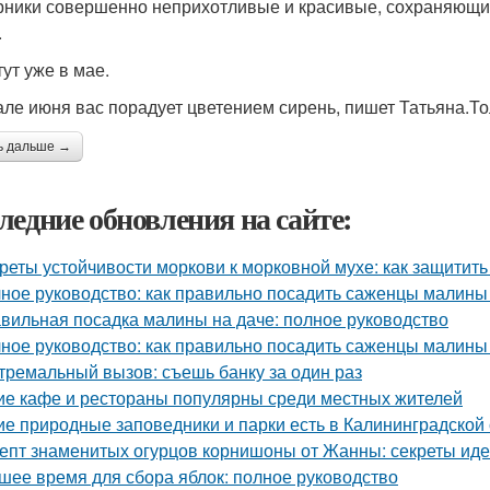
рники совершенно неприхотливые и красивые, сохраняющие 
.
тут уже в мае.
але июня вас порадует цветением сирень, пишет Татьяна.То
ь дальше →
ледние обновления на сайте:
реты устойчивости моркови к морковной мухе: как защитит
ное руководство: как правильно посадить саженцы малины
вильная посадка малины на даче: полное руководство
ное руководство: как правильно посадить саженцы малины
тремальный вызов: съешь банку за один раз
ие кафе и рестораны популярны среди местных жителей
ие природные заповедники и парки есть в Калининградской
епт знаменитых огурцов корнишоны от Жанны: секреты ид
шее время для сбора яблок: полное руководство