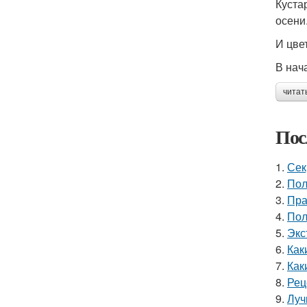
Куста
осени
И цве
В нач
читат
Пос
1.
Сек
2.
Пол
3.
Пра
4.
Пол
5.
Экс
6.
Как
7.
Как
8.
Рец
9.
Луч