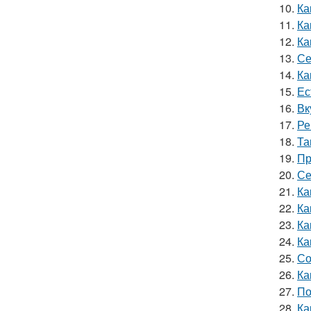
10.
Ка
11.
Ка
12.
Ка
13.
Се
14.
Ка
15.
Ес
16.
Вк
17.
Ре
18.
Та
19.
Пр
20.
Се
21.
Ка
22.
Ка
23.
Ка
24.
Ка
25.
Со
26.
Ка
27.
По
28.
Ка