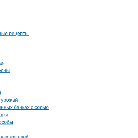
дные рецепты
ая
есны
я
ь урожай
янных банках с солью
ушки
пособы
тных жителей