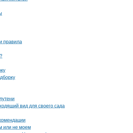
ы
 и правила
?
оку
одборку
лутени
ходящий вид для своего сада
екомендации
м или не моем