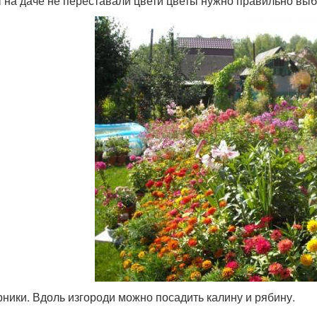
 на даче не переставали цвети цветы нужно правильно выб
рники. Вдоль изгороди можно посадить калину и рябину.