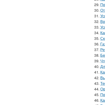
29.
Пр
30.
От
31.
Ус
32.
Вр
33.
Ус
34.
Ка
35.
Ск
36.
Га
37.
Ре
38.
Бе
39.
Чт
40.
Дл
41.
Ка
42.
Вы
43.
Те
44.
Ор
45.
Пр
46.
Ка