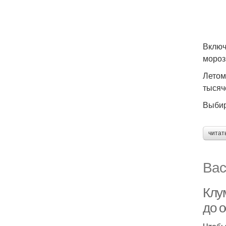
Включ
мороз
Летом
тысяч
Выбир
читат
Вас
Клу
до 