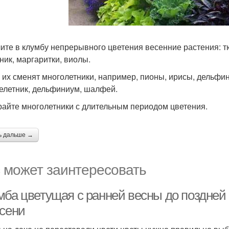
ите в клумбу непрерывного цветения весенние растения: т
ник, маргаритки, виолы.
 их сменят многолетники, например, пионы, ирисы, дельфин
елетник, дельфиниум, шалфей.
айте многолетники с длительным периодом цветения.
ь дальше →
 может заинтересовать
мба цветущая с ранней весны до поздней 
осени