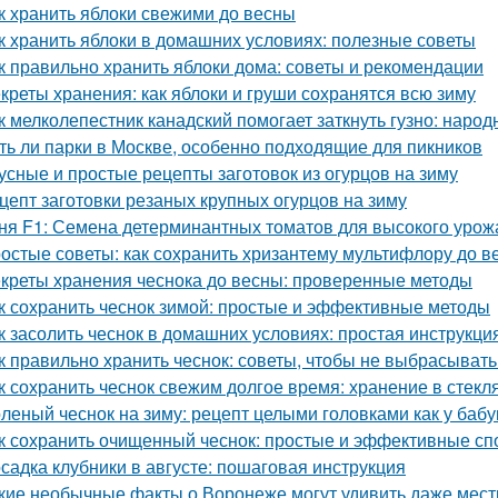
к хранить яблоки свежими до весны
к хранить яблоки в домашних условиях: полезные советы
к правильно хранить яблоки дома: советы и рекомендации
креты хранения: как яблоки и груши сохранятся всю зиму
к мелколепестник канадский помогает заткнуть гузно: наро
ть ли парки в Москве, особенно подходящие для пикников
усные и простые рецепты заготовок из огурцов на зиму
цепт заготовки резаных крупных огурцов на зиму
ня F1: Семена детерминантных томатов для высокого урож
остые советы: как сохранить хризантему мультифлору до в
креты хранения чеснока до весны: проверенные методы
к сохранить чеснок зимой: простые и эффективные методы
к засолить чеснок в домашних условиях: простая инструкци
к правильно хранить чеснок: советы, чтобы не выбрасыват
к сохранить чеснок свежим долгое время: хранение в стекл
леный чеснок на зиму: рецепт целыми головками как у баб
к сохранить очищенный чеснок: простые и эффективные с
садка клубники в августе: пошаговая инструкция
кие необычные факты о Воронеже могут удивить даже мес