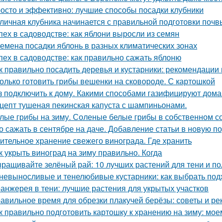
осто и эффективно: лучшие способы посадки клубники
личная клубника начинается с правильной подготовки почв
пех в садоводстве: как яблони выросли из семян
емена посадки яблонь в разных климатических зонах
пех в садоводстве: как правильно сажать яблоню
к правильно посадить деревья и кустарники: рекомендации
олько готовить грибы вешенки на сковороде. С картошкой
з подключить к дому. Какими способами газифицируют дома
цепт тушеная пекинская капуста с шампиньонами.
лые грибы на зиму. Соленые белые грибы в собственном с
о сажать в сентябре на даче. Добавление статьи в новую п
ительное хранение свежего винограда. Где хранить
к укрыть виноград на зиму правильно. Когда
ращивайте зелёный рай: 10 лучших растений для тени и по
невыносливые и тенелюбивые кустарники: как выбрать под
анжерея в тени: лучшие растения для укрытых участков
авильное время для обрезки плакучей берёзы: советы и р
к правильно подготовить картошку к хранению на зиму: мое