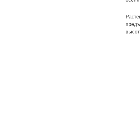
Расте
предъ
высот