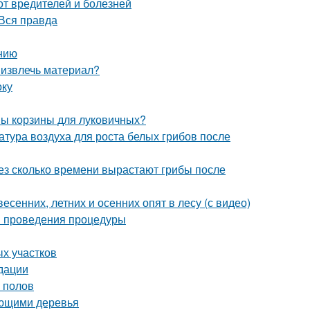
от вредителей и болезней
Вся правда
нию
 извлечь материал?
оку
ны корзины для луковичных?
атура воздуха для роста белых грибов после
рез сколько времени вырастают грибы после
есенних, летних и осенних опят в лесу (с видео)
ки проведения процедуры
ых участков
дации
 полов
ающими деревья