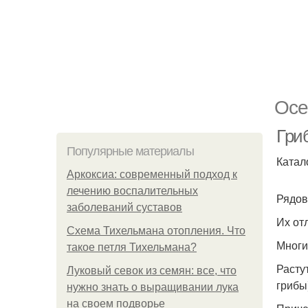
Осе
Гри
Популярные материалы
Катал
Аркоксиа: современный подход к
лечению воспалительных
Рядов
заболеваний суставов
Их от
Схема Тихельмана отопления. Что
Многи
такое петля Тихельмана?
Расту
Луковый севок из семян: все, что
грибы
нужно знать о выращивании лука
на своем подворье