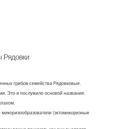
ы Рядовки
венных грибов семейства Рядовковые.
ами. Это и послужило основой названия.
апахом.
— микоризообразователи (эктомикоризные