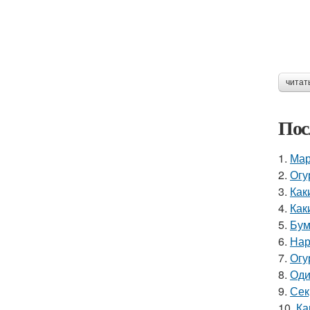
читат
Пос
1.
Мар
2.
Огу
3.
Как
4.
Как
5.
Бум
6.
Нар
7.
Огу
8.
Оди
9.
Сек
10.
Ка