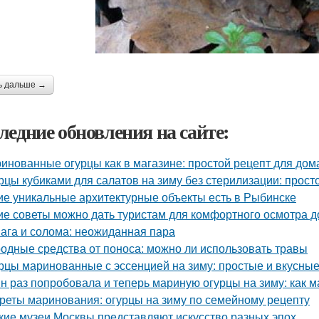
ь дальше →
ледние обновления на сайте:
инованные огурцы как в магазине: простой рецепт для дом
рцы кубиками для салатов на зиму без стерилизации: прост
ие уникальные архитектурные объекты есть в Рыбинске
ие советы можно дать туристам для комфортного осмотра 
ага и солома: неожиданная пара
одные средства от поноса: можно ли использовать травы
рцы маринованные с эссенцией на зиму: простые и вкусны
н раз попробовала и теперь мариную огурцы на зиму: как 
реты маринования: огурцы на зиму по семейному рецепту
кие музеи Москвы представляют искусство разных эпох