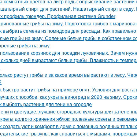
а комнатных цветов на литр воды: опрыскивание растений 
шатырный спирт для растений. Нашатырный спирт в саду. 
х профиль грюндер. Профильная система Grunder
ринованные грибы на зиму. Подготовка грибов к маринова
к выбрать семена из помидора для рассады. Как правильно
лые грибы на зиму. Соленые белые грибы в собственном с
реные грибы на зиму
пользование корзинок для посадки луковичных. Зачем нуж
 сколько дней вырастают белые грибы. Влажность и темпер
я
олько растут грибы и за какое время вырастают в лесу. Че
?
к быстро растут грибы на примере опят. Условия для роста в
лучших способов, как укрыть виноград в 2023 на зиму. Сро
к выбрать растения для тени на огороде
тени и цветущие: лучшие огородные культуры для затененн
креты долгого хранения яблок: полезные советы и рекомен
к создать уют и комфорт в доме с помощью водяных теплых
едительские грызуны: как справиться с мышами, поврежд