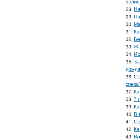
полив
28.
На
29.
Пв
30.
Ма
31.
Ка
32.
Бе
33.
Жа
34.
Ис
35.
За
дожд
36.
Ск
среза
37.
Ка
38.
7 
39.
Ка
40.
В 
41.
Се
42.
Ка
43.
Вр