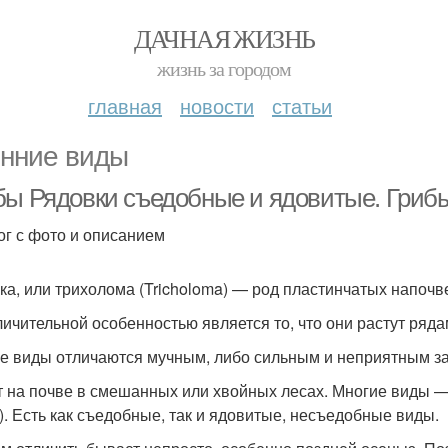
ДАЧНАЯ ЖИЗНЬ
жизнь за городом
главная
новости
статьи
нние виды
бы Рядовки съедобные и ядовитые. Гриб
ог с фото и описанием
ка, или трихолома (Tricholoma) — род пластинчатых напоч
личительной особенностью является то, что они растут ряд
е виды отличаются мучным, либо сильным и неприятным з
т на почве в смешанных или хвойных лесах. Многие виды 
). Есть как съедобные, так и ядовитые, несъедобные виды.