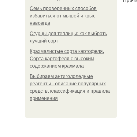
Приче
Семь проверенных способов
избавиться от мышей и крыс
навсегда
Огурцы для теплицы: как выбрать
лучший сорт
Крахмалистые сорта картофеля.
Сорта картофеля с высоким
содержанием крахмала
Выбираем антигололедные
реагенты - описание популярных
средств, классификация и правила
применения