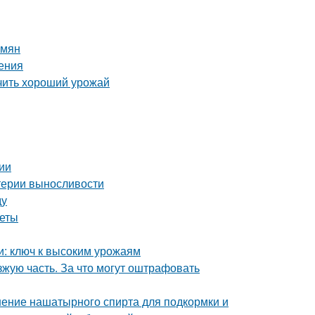
емян
ения
учить хороший урожай
ии
итерии выносливости
ду
веты
и: ключ к высоким урожаям
зжую часть. За что могут оштрафовать
ение нашатырного спирта для подкормки и