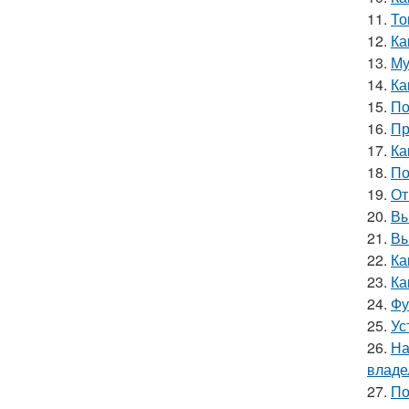
11.
То
12.
Ка
13.
Му
14.
Ка
15.
По
16.
Пр
17.
Ка
18.
По
19.
От
20.
Вы
21.
Вы
22.
Ка
23.
Ка
24.
Фу
25.
Ус
26.
На
владе
27.
По