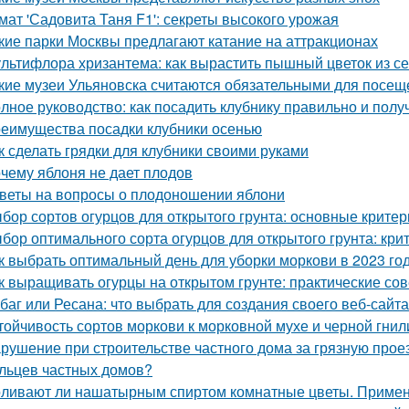
мат 'Садовита Таня F1': секреты высокого урожая
кие парки Москвы предлагают катание на аттракционах
льтифлора хризантема: как вырастить пышный цветок из с
кие музеи Ульяновска считаются обязательными для посещ
лное руководство: как посадить клубнику правильно и пол
еимущества посадки клубники осенью
к сделать грядки для клубники своими руками
чему яблоня не дает плодов
веты на вопросы о плодоношении яблони
бор сортов огурцов для открытого грунта: основные критер
бор оптимального сорта огурцов для открытого грунта: кр
к выбрать оптимальный день для уборки моркови в 2023 го
к выращивать огурцы на открытом грунте: практические со
баг или Ресана: что выбрать для создания своего веб-сайта
тойчивость сортов моркови к морковной мухе и черной гнил
рушение при строительстве частного дома за грязную прое
льцев частных домов?
ливают ли нашатырным спиртом комнатные цветы. Примен