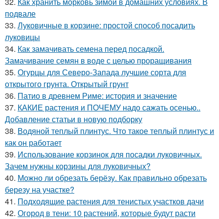
32.
Как хранить морковь зимой в домашних условиях. В
подвале
33.
Луковичные в корзине: простой способ посадить
луковицы
34.
Как замачивать семена перед посадкой.
Замачивание семян в воде с целью проращивания
35.
Огурцы для Северо-Запада лучшие сорта для
открытого грунта. Открытый грунт
36.
Патио в древнем Риме: история и значение
37.
КАКИЕ растения и ПОЧЕМУ надо сажать осенью..
Добавление статьи в новую подборку
38.
Водяной теплый плинтус. Что такое теплый плинтус и
как он работает
39.
Использование корзинок для посадки луковичных.
Зачем нужны корзины для луковичных?
40.
Можно ли обрезать берёзу. Как правильно обрезать
березу на участке?
41.
Подходящие растения для тенистых участков дачи
42.
Огород в тени: 10 растений, которые будут расти