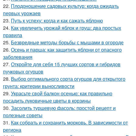
22.
Плодоношение садовых культур: когда ожидать
первых урожаев
23.
Путь к успеху: когда и как сажать яблоню
24.
Как увеличить урожай яблок и груш: два простых
правила
25.
Безвредные методы борьбы с мышами в огороде
26.
Осень и парша: как защитить яблони от опасного
заболевания
27.
Откройте для себя 15 лучших сортов и гибридов
пучковых огурцов
28.
Выбор оптимального сорта огурцов для открытого
грунта: критерии выносливости
29.
Украсьте свой балкон осенью: как правильно
посадить луковичные цветы в корзины
30.
Засолить туршевую фасоль: простой рецепт и
полезные советы
31.
Как собрать и сохранить морковь. В зависимости от
региона