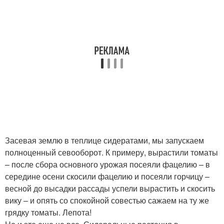
Засевая землю в теплице сидератами, мы запускаем
полноценный севооборот. К примеру, вырастили томаты
– после сбора основного урожая посеяли фацелию – в
середине осени скосили фацелию и посеяли горчицу –
весной до высадки рассады успели вырастить и скосить
вику – и опять со спокойной совестью сажаем на ту же
грядку томаты. Лепота!