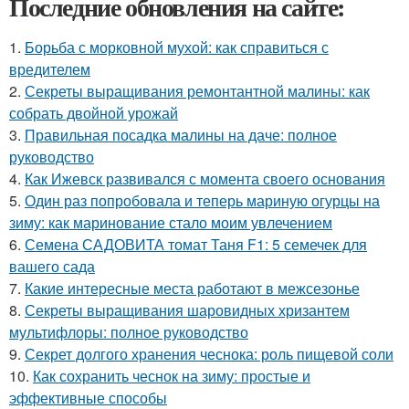
Последние обновления на сайте:
1.
Борьба с морковной мухой: как справиться с
вредителем
2.
Секреты выращивания ремонтантной малины: как
собрать двойной урожай
3.
Правильная посадка малины на даче: полное
руководство
4.
Как Ижевск развивался с момента своего основания
5.
Один раз попробовала и теперь мариную огурцы на
зиму: как маринование стало моим увлечением
6.
Семена САДОВИТА томат Таня F1: 5 семечек для
вашего сада
7.
Какие интересные места работают в межсезонье
8.
Секреты выращивания шаровидных хризантем
мультифлоры: полное руководство
9.
Секрет долгого хранения чеснока: роль пищевой соли
10.
Как сохранить чеснок на зиму: простые и
эффективные способы