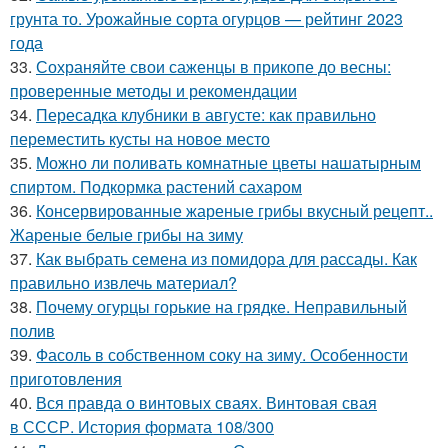
грунта то. Урожайные сорта огурцов — рейтинг 2023
года
33.
Сохраняйте свои саженцы в прикопе до весны:
проверенные методы и рекомендации
34.
Пересадка клубники в августе: как правильно
переместить кусты на новое место
35.
Можно ли поливать комнатные цветы нашатырным
спиртом. Подкормка растений сахаром
36.
Консервированные жареные грибы вкусный рецепт..
Жареные белые грибы на зиму
37.
Как выбрать семена из помидора для рассады. Как
правильно извлечь материал?
38.
Почему огурцы горькие на грядке. Неправильный
полив
39.
Фасоль в собственном соку на зиму. Особенности
приготовления
40.
Вся правда о винтовых сваях. Винтовая свая
в СССР. История формата 108/300