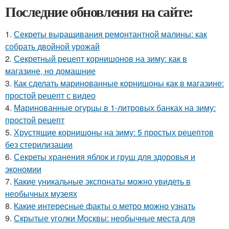
Последние обновления на сайте:
1.
Секреты выращивания ремонтантной малины: как
собрать двойной урожай
2.
Секретный рецепт корнишонов на зиму: как в
магазине, но домашние
3.
Как сделать маринованные корнишоны как в магазине:
простой рецепт с видео
4.
Маринованные огурцы в 1-литровых банках на зиму:
простой рецепт
5.
Хрустящие корнишоны на зиму: 5 простых рецептов
без стерилизации
6.
Секреты хранения яблок и груш для здоровья и
экономии
7.
Какие уникальные экспонаты можно увидеть в
необычных музеях
8.
Какие интересные факты о метро можно узнать
9.
Скрытые уголки Москвы: необычные места для