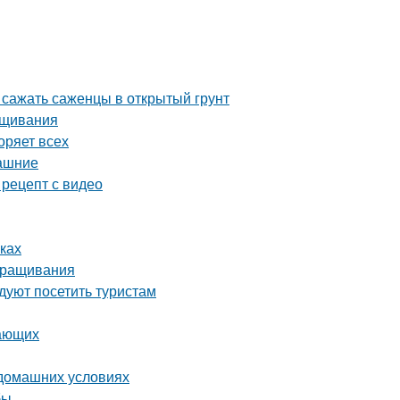
 сажать саженцы в открытый грунт
ащивания
оряет всех
машние
 рецепт с видео
ках
ыращивания
уют посетить туристам
нающих
 домашних условиях
бы