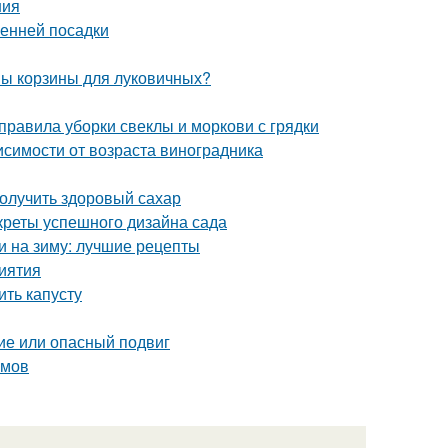
ния
сенней посадки
ны корзины для луковичных?
 правила уборки свеклы и моркови с грядки
висимости от возраста виноградника
олучить здоровый сахар
креты успешного дизайна сада
и на зиму: лучшие рецепты
риятия
ть капусту
ие или опасный подвиг
ммов