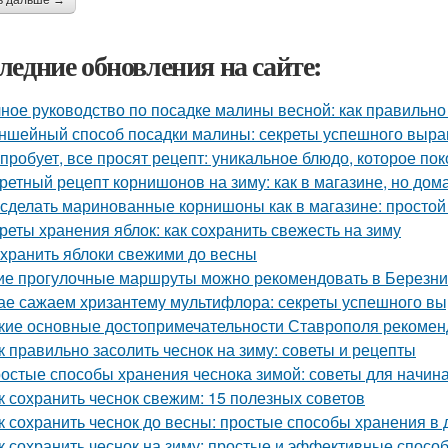
ь дальше →
ледние обновления на сайте:
ное руководство по посадке малины весной: как правильно
ншейный способ посадки малины: секреты успешного выр
 пробует, все просят рецепт: уникальное блюдо, которое пок
ретный рецепт корнишонов на зиму: как в магазине, но до
 сделать маринованные корнишоны как в магазине: простой
реты хранения яблок: как сохранить свежесть на зиму
 хранить яблоки свежими до весны
ие прогулочные маршруты можно рекомендовать в Березни
ае сажаем хризантему мультифлора: секреты успешного в
кие основные достопримечательности Ставрополя рекоменд
к правильно засолить чеснок на зиму: советы и рецепты
остые способы хранения чеснока зимой: советы для начи
к сохранить чеснок свежим: 15 полезных советов
к сохранить чеснок до весны: простые способы хранения в
к сохранить чеснок на зиму: простые и эффективные спосо