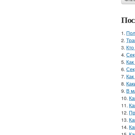
читат
Пос
1.
Пол
2.
Тра
3.
Кто
4.
Сек
5.
Как
6.
Сек
7.
Как
8.
Как
9.
В м
10.
Ка
11.
Ка
12.
Пр
13.
Ка
14.
Ка
15.
Ка