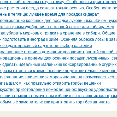
соль в собственном соку на зиму. Особенности приготовле
кие растения всегда сажают только осенью. Особенности о
ень в теплице: лучшее время для посадки сидерат
пользование корзинок для посадки луковичных. Зачем нуж
олько грамм удобрения в столовой ложке или таблица мер
гда убирать морковь с грядки на хранение в сибири. Общие
к подготовить виноград к зиме. Осенняя обрезка лозы в за
к создать красивый сад в тени: выбор растений
ращивание стевии в домашних условиях: простой способ п
новационные приемы для осенней посадки луковичных: се
к сделать идеальные маленькие консервированные огурчик
к розы готовятся к зиме: осенние подготовительные мероп
следование: влияет ли замораживание на возможность соли
г за шагом: как правильно отварить грибы вешенки
кусство приготовления ножек вешенок: вкусное удовольств
к шпинат может помочь вам избавиться от лишних килогра
обычные заменители: как приготовить торт без шпината