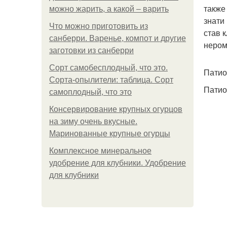
также
можно жарить, а какой – варить
знати
Что можно приготовить из
став 
санберри. Варенье, компот и другие
нером
заготовки из санберри
Сорт самобесплодный, что это.
Патио
Сорта-опылители: таблица. Сорт
Патио
самоплодный, что это
Консервирование крупных огурцов
на зиму очень вкусные.
Маринованные крупные огурцы
Комплексное минеральное
удобрение для клубники. Удобрение
для клубники