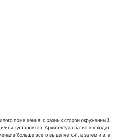
 жилого помещения, с разных сторон окруженный,,
 и/или кустарников. Архитектура патио восходит
наив(больше всего выделяется), а затем и в, а