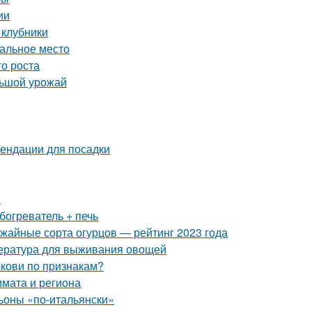
ии
 клубники
еальное место
го роста
льшой урожай
ендации для посадки
и
богреватель + печь
ожайные сорта огурцов — рейтинг 2023 года
пература для выживания овощей
ркови по признакам?
лимата и региона
оны «по-итальянски»