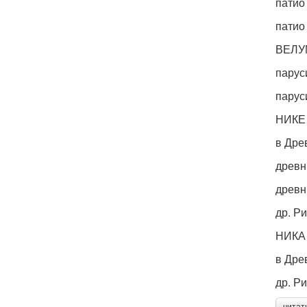
патио
патио
ВЕЛУ
парус
парус
НИКЕ
в Дре
древн
древн
др. Р
НИКА
в Дре
др. Р