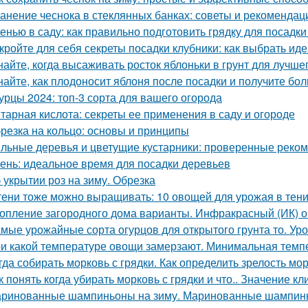
анение чеснока в стеклянных банках: советы и рекомендац
енью в саду: как правильно подготовить грядку для посадки
кройте для себя секреты посадки клубники: как выбрать ид
найте, когда высаживать росток яблоньки в грунт для лучше
найте, как плодоносит яблоня после посадки и получите бо
урцы 2024: топ-3 сорта для вашего огорода
тарная кислота: секреты ее применения в саду и огороде
резка на кольцо: основы и принципы
льные деревья и цветущие кустарники: проверенные реком
ень: идеальное время для посадки деревьев
 укрытии роз на зиму. Обрезка
тени тоже можно выращивать: 10 овощей для урожая в тен
опление загородного дома варианты. Инфракрасный (ИК) о
мые урожайные сорта огурцов для открытого грунта то. Ур
и какой температуре овощи замерзают. Минимальная тем
гда собирать морковь с грядки. Как определить зрелость мо
к понять когда убирать морковь с грядки и что.. Значение к
ринованные шампиньоны на зиму. Маринованные шампинь