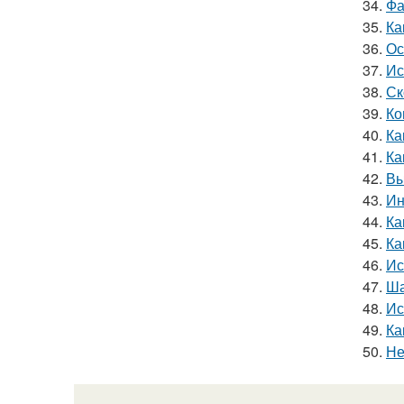
34.
Фа
35.
Ка
36.
Ос
37.
Ис
38.
Ск
39.
Ко
40.
Ка
41.
Ка
42.
Вы
43.
Ин
44.
Ка
45.
Ка
46.
Ис
47.
Ша
48.
Ис
49.
Ка
50.
Не