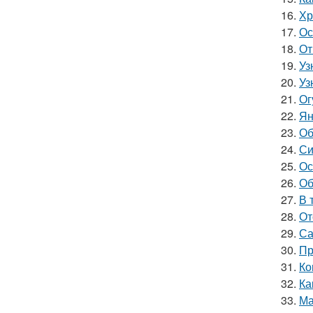
16.
Хр
17.
Ос
18.
От
19.
Уз
20.
Уз
21.
Ог
22.
Ян
23.
Об
24.
Си
25.
Ос
26.
Об
27.
В 
28.
От
29.
Са
30.
Пр
31.
Ко
32.
Ка
33.
Ма