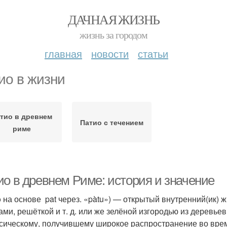
ДАЧНАЯ ЖИЗНЬ
жизнь за городом
главная
новости
статьи
ио в жизни
тио в древнем
Патио с течением
риме
ио в древнем Риме: история и значение
io на основе pat через. «pàtu») — открытый внутренний(ик)
ами, решёткой и т. д. или же зелёной изгородью из деревьев
ссическому, получившему широкое распространение во време