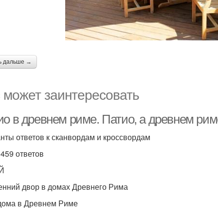
ь дальше →
 может заинтересовать
ио в древнем риме. Патио, а древнем рим
нты ответов к сканвордам и кроссвордам
 459 ответов
Й
енний двор в домах Древнего Рима
дома в Древнем Риме