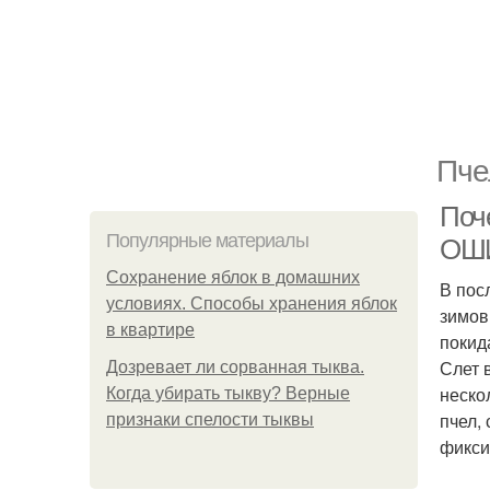
Пче
Поч
Популярные материалы
ОШ
Сохранение яблок в домашних
В пос
условиях. Способы хранения яблок
зимов
в квартире
покид
Слет 
Дозревает ли сорванная тыква.
неско
Когда убирать тыкву? Верные
пчел,
признаки спелости тыквы
фикси