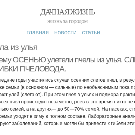
ДАЧНАЯ ЖИЗНЬ
жизнь за городом
главная
новости
статьи
ла из улья
ему ОСЕНЬЮ улетели пчелы из улья. СЛ
ИБКИ ПЧЕЛОВОДА.
ледние годы участились случаи осенних слетов пчел, в рез
ке семьи (в основном — сильные) по необъяснимым пока пр
ают улей (слетают). При этом пчел в ульях и подмора практ
всех пчел происходит незаметно, роев в это время никто не
лько семей, а на других— до 50—70% семей. На пасеках, ст
 семьи уходят в зиму в полном составе. Лабораторные анал
руют заболеваний, которые могли бы привести к гибели эти