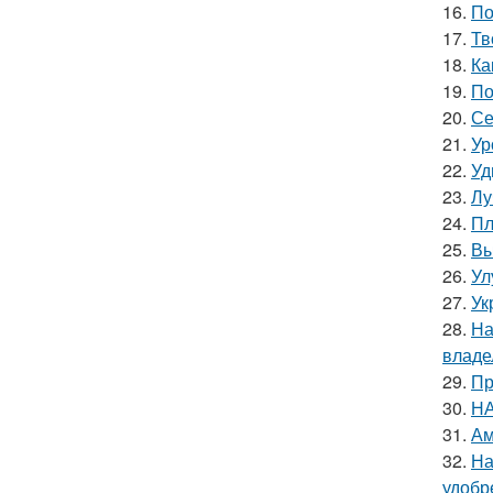
16.
По
17.
Тв
18.
Ка
19.
По
20.
Се
21.
Ур
22.
Уд
23.
Лу
24.
Пл
25.
Вы
26.
Ул
27.
Ук
28.
На
владе
29.
Пр
30.
НА
31.
Ам
32.
На
удобр