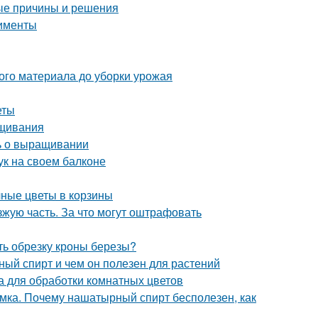
ые причины и решения
рименты
ого материала до уборки урожая
еты
ащивания
ть о выращивании
ук на своем балконе
чные цветы в корзины
зжую часть. За что могут оштрафовать
ть обрезку кроны березы?
й спирт и чем он полезен для растений
 для обработки комнатных цветов
мка. Почему нашатырный спирт бесполезен, как