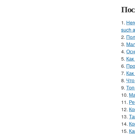
Пос
1.
Here
such a
2.
Пол
3.
Мал
4.
Осн
5.
Как
6.
Про
7.
Как
8.
Что
9.
Топ
10.
Ма
11.
Ре
12.
Ко
13.
Та
14.
Ко
15.
Ка