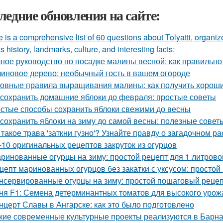
ледние обновления на сайте:
 is a comprehensive list of 60 questions about Tolyatti, organi
s history, landmarks, culture, and interesting facts:
ное руководство по посадке малины весной: как правильно
иновое дерево: необычный гость в вашем огороде
овные правила выращивания малины: как получить хорош
 сохранить домашние яблоки до февраля: простые советы
стые способы сохранить яблоки свежими до весны
 сохранить яблоки на зиму до самой весны: полезные сове
 такое трава 'заткни гузно'? Узнайте правду о загадочном р
-10 оригинальных рецептов закруток из огурцов
ринованные огурцы на зиму: простой рецепт для 1 литрово
цепт маринованных огурцов без закатки с уксусом: простой
нсервированные огурцы на зиму: простой пошаговый реце
ня F1: Семена детерминантных томатов для высокого урож
нцерт Славы в Ангарске: как это было подготовлено
кие современные культурные проекты реализуются в Барн