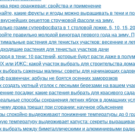
ква ярко оранжевая: свойства и применение
найте, какие фрукты и ягоды можно выращивать в тени и п
 вкуснейших рецептов стручковой фасоли на зиму.
олько грамм суперфосфата в 1 столовой ложке. 5, 10, 15, 2
ройте правильно молодой виноград первого года на зиму. 
тимальные растения для тенистых участков: весенние и ле
дходящие растения для тенистых участков дачи
ород в тени: 10 растений, которые будут расти даже в полу
Х или ИЖС: какой участок выбрать для строительства дома
к выбрать саженцы малины: советы для начинающих садов
ф развенчан: арбузы не боятся осенних заморозков
к создать уютный уголок с лесными березами на вашем уча
енние посадки: какие растения выбрать для красивого сад
еальные способы сохранения летних яблок в домашних ус
чему дрова трещат при сгорании: научное объяснение
зы спокойно выдерживают понижение температуры до 0 гра
кую температуру выдерживает капуста: секреты выращиван
к выбрать между биметаллическими и алюминиевыми ради