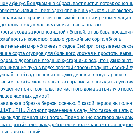
чему фикус Бенджамина сбрасывает листья летом: основн
орчество Элвина Грея: вдохновение и музыкальные экспе
к правильно хранить чеснок зимой: советы и рекомендации
дготовка грядки для земляники: шаг за шагом
креты ухода за колоновидной яблоней: от выбора посадочн
ожайность и качество: самые урожайные сорта яблонь
ивительный мир яблоневых садов Сибири: открываем секр
чшие сорта огурцов для большого урожая и простоты выр
одовые деревья и ягодные кустарники: все, что нужно зна
ращивание лука в воде: простой способ получить свежий л
учшай свой сад: основы посадки деревьев и кустарников
расьте свой балкон осенью: как правильно посадить лукови
рушение при строительстве частного дома за грязную прое
льцев частных домов?
авильная обрезка березы осенью. В какой период выполня
ШАТЫРНЫЙ спирт применение в саду. Что такое нашатырны
миак для комнатных цветов. Применение раствора аммиака
шатырный спирт, как удобрение и полезная азотная подкор
ение для растений