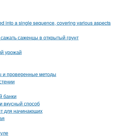
zed into a single sequence, covering various aspects
 сажать саженцы в открытый грунт
ий урожай
ты и проверенные методы
астении
й банки
 и вкусный способ
пт для начинающих
ая
ауле