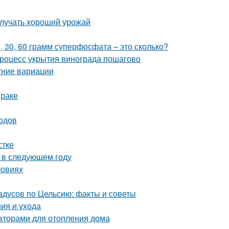
олучать хороший урожай
0, 30, 60 грамм суперфосфата – это сколько?
Процесс укрытия винограда пошагово
тние вариации
мраке
одов
стке
а в следующем году
ловиях
дусов по Цельсию: факты и советы
ия и ухода
аторами для отопления дома