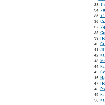
33.
Ты
34.
Уз
35.
12
36.
Ск
37.
Ук
38.
Оп
39.
По
40.
Ог
41.
ЛП
42.
Ка
43.
Ми
44.
Ка
45.
Ос
46.
Ид
47.
По
48.
Ро
49.
Ка
50.
Ка