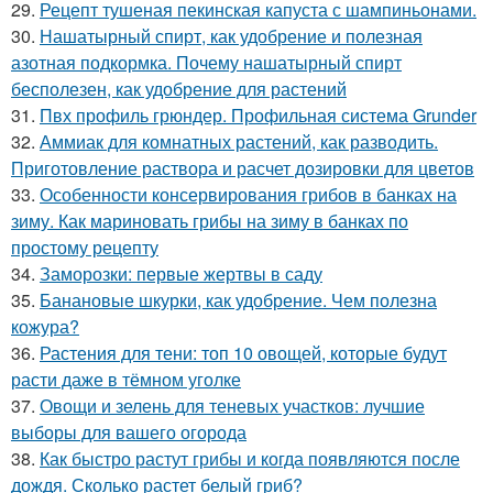
29.
Рецепт тушеная пекинская капуста с шампиньонами.
30.
Нашатырный спирт, как удобрение и полезная
азотная подкормка. Почему нашатырный спирт
бесполезен, как удобрение для растений
31.
Пвх профиль грюндер. Профильная система Grunder
32.
Аммиак для комнатных растений, как разводить.
Приготовление раствора и расчет дозировки для цветов
33.
Особенности консервирования грибов в банках на
зиму. Как мариновать грибы на зиму в банках по
простому рецепту
34.
Заморозки: первые жертвы в саду
35.
Банановые шкурки, как удобрение. Чем полезна
кожура?
36.
Растения для тени: топ 10 овощей, которые будут
расти даже в тёмном уголке
37.
Овощи и зелень для теневых участков: лучшие
выборы для вашего огорода
38.
Как быстро растут грибы и когда появляются после
дождя. Сколько растет белый гриб?