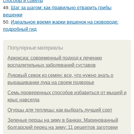
способы и советы
49.
Шаг за шагом: как правильно отварить грибы
вешенки
50.
Идеальное время жарки вешенок на сковороде:
подробный гид
Популярные материалы
Аркоксиа: современный подход к лечению
воспалительных заболеваний суставов
Луковый севок из семян: все, что нужно знать о
выращивании лука на своем подворье
Семь проверенных способов избавиться от мышей и
крыс навсегда
Огурцы для теплицы: как выбрать лучший сорт
Зеленые перцы на зиму в банках. Маринованный
болгарский перец на зиму: 11 рецептов заготовки