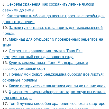
8.
Секреты хранения: как сохранить летние яблоки
свежими до зимы
9.
Как сохранить яблоки до весны: простые способы для
долгого хранения
10.
Заткни гузно трава: как заварить для максимальной
пользы
11.
Маринад для огурцов: 15 проверенных рецептов на
зиму
12.
Секреты выращивания томата 'Таня F1':
детерминантный сорт для вашего сада
13.
Купить семена томат Таня F1: выращиваем
высокоурожайный сорт
14.
Почему мой фикус бенджамина сбросил все листья:
основные причины
15.
Какие исторические памятники дошли до наших дней
16.
Хризантемы мультифлора: это та, которую вы искали
для своего сада
17.
Топ-5 лучших способов хранения чеснока в квартире