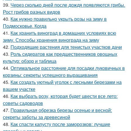
39.
Через сколько дней после дождя появляются грибы.
Рост грибов разных видов
40.
Как нужно правильно укрыть розы на зиму в
Подмосковье. Когда
41.
Как хранить виноград в домашних условиях всю
зиму. Способы хранения винограда на зиму
42.
Подходящие растения для тенистых участков дачи
43.
Роль сидератов как предшественников овощных
культур: обзор и таблица
44.
Оптимальное расстояние для посадки луковичных в
корзины: секреты успешного выращивания
45.
Как создать уютный уголок с лесными березами на
вашем участке
46.
Как выбрать розу, которая будет цвести все лето:
советы садоводов
47.
Правильная обрезка березы осенью и весной:
секреты заботы за древесиной
48.
Как спасти капусту после заморозков: лучшие