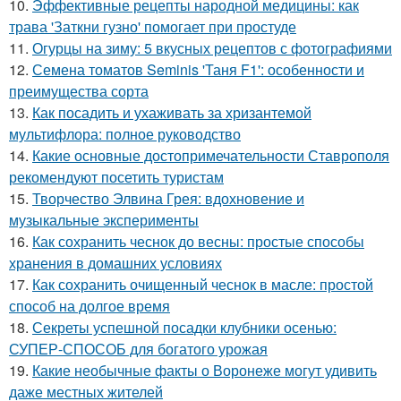
10.
Эффективные рецепты народной медицины: как
трава 'Заткни гузно' помогает при простуде
11.
Огурцы на зиму: 5 вкусных рецептов с фотографиями
12.
Семена томатов Seminis 'Таня F1': особенности и
преимущества сорта
13.
Как посадить и ухаживать за хризантемой
мультифлора: полное руководство
14.
Какие основные достопримечательности Ставрополя
рекомендуют посетить туристам
15.
Творчество Элвина Грея: вдохновение и
музыкальные эксперименты
16.
Как сохранить чеснок до весны: простые способы
хранения в домашних условиях
17.
Как сохранить очищенный чеснок в масле: простой
способ на долгое время
18.
Секреты успешной посадки клубники осенью:
СУПЕР-СПОСОБ для богатого урожая
19.
Какие необычные факты о Воронеже могут удивить
даже местных жителей