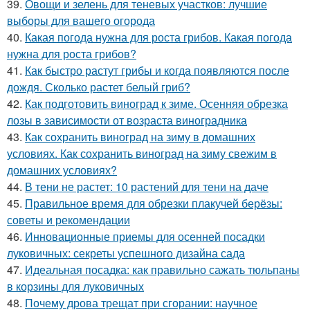
39.
Овощи и зелень для теневых участков: лучшие
выборы для вашего огорода
40.
Какая погода нужна для роста грибов. Какая погода
нужна для роста грибов?
41.
Как быстро растут грибы и когда появляются после
дождя. Сколько растет белый гриб?
42.
Как подготовить виноград к зиме. Осенняя обрезка
лозы в зависимости от возраста виноградника
43.
Как сохранить виноград на зиму в домашних
условиях. Как сохранить виноград на зиму свежим в
домашних условиях?
44.
В тени не растет: 10 растений для тени на даче
45.
Правильное время для обрезки плакучей берёзы:
советы и рекомендации
46.
Инновационные приемы для осенней посадки
луковичных: секреты успешного дизайна сада
47.
Идеальная посадка: как правильно сажать тюльпаны
в корзины для луковичных
48.
Почему дрова трещат при сгорании: научное