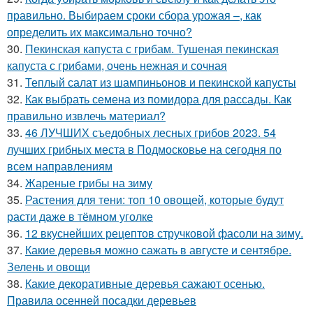
правильно. Выбираем сроки сбора урожая –, как
определить их максимально точно?
30.
Пекинская капуста с грибам. Тушеная пекинская
капуста с грибами, очень нежная и сочная
31.
Теплый салат из шампиньонов и пекинской капусты
32.
Как выбрать семена из помидора для рассады. Как
правильно извлечь материал?
33.
46 ЛУЧШИХ съедобных лесных грибов 2023. 54
лучших грибных места в Подмосковье на сегодня по
всем направлениям
34.
Жареные грибы на зиму
35.
Растения для тени: топ 10 овощей, которые будут
расти даже в тёмном уголке
36.
12 вкуснейших рецептов стручковой фасоли на зиму.
37.
Какие деревья можно сажать в августе и сентябре.
Зелень и овощи
38.
Какие декоративные деревья сажают осенью.
Правила осенней посадки деревьев