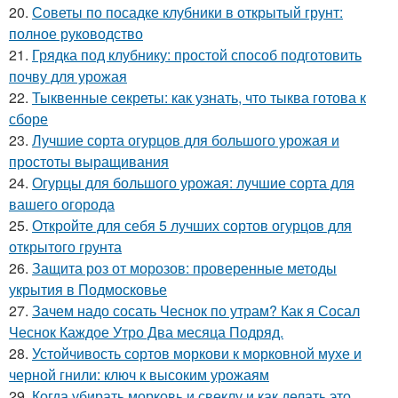
20.
Советы по посадке клубники в открытый грунт:
полное руководство
21.
Грядка под клубнику: простой способ подготовить
почву для урожая
22.
Тыквенные секреты: как узнать, что тыква готова к
сборе
23.
Лучшие сорта огурцов для большого урожая и
простоты выращивания
24.
Огурцы для большого урожая: лучшие сорта для
вашего огорода
25.
Откройте для себя 5 лучших сортов огурцов для
открытого грунта
26.
Защита роз от морозов: проверенные методы
укрытия в Подмосковье
27.
Зачем надо сосать Чеснок по утрам? Как я Сосал
Чеснок Каждое Утро Два месяца Подряд.
28.
Устойчивость сортов моркови к морковной мухе и
черной гнили: ключ к высоким урожаям
29.
Когда убирать морковь и свеклу и как делать это