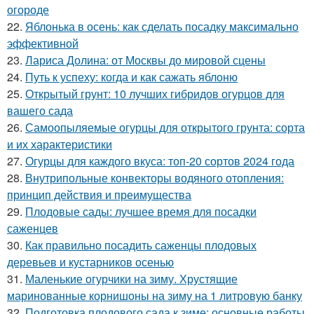
огороде
22.
Яблонька в осень: как сделать посадку максимально
эффективной
23.
Лариса Долина: от Москвы до мировой сцены
24.
Путь к успеху: когда и как сажать яблоню
25.
Открытый грунт: 10 лучших гибридов огурцов для
вашего сада
26.
Самоопыляемые огурцы для открытого грунта: сорта
и их характеристики
27.
Огурцы для каждого вкуса: топ-20 сортов 2024 года
28.
Внутрипольные конвекторы водяного отопления:
принцип действия и преимущества
29.
Плодовые сады: лучшее время для посадки
саженцев
30.
Как правильно посадить саженцы плодовых
деревьев и кустарников осенью
31.
Маленькие огурчики на зиму. Хрустящие
маринованные корнишоны на зиму на 1 литровую банку
32.
Подготовка плодового сада к зиме: основные работы