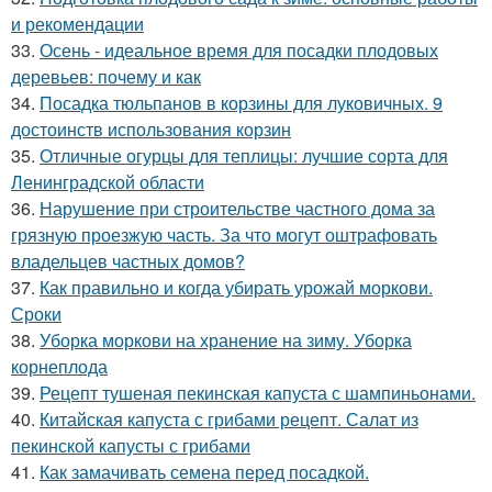
и рекомендации
33.
Осень - идеальное время для посадки плодовых
деревьев: почему и как
34.
Посадка тюльпанов в корзины для луковичных. 9
достоинств использования корзин
35.
Отличные огурцы для теплицы: лучшие сорта для
Ленинградской области
36.
Нарушение при строительстве частного дома за
грязную проезжую часть. За что могут оштрафовать
владельцев частных домов?
37.
Как правильно и когда убирать урожай моркови.
Сроки
38.
Уборка моркови на хранение на зиму. Уборка
корнеплода
39.
Рецепт тушеная пекинская капуста с шампиньонами.
40.
Китайская капуста с грибами рецепт. Салат из
пекинской капусты с грибами
41.
Как замачивать семена перед посадкой.