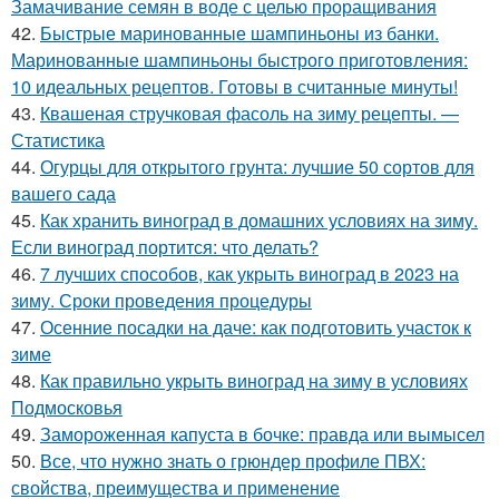
Замачивание семян в воде с целью проращивания
42.
Быстрые маринованные шампиньоны из банки.
Маринованные шампиньоны быстрого приготовления:
10 идеальных рецептов. Готовы в считанные минуты!
43.
Квашеная стручковая фасоль на зиму рецепты. —
Статистика
44.
Огурцы для открытого грунта: лучшие 50 сортов для
вашего сада
45.
Как хранить виноград в домашних условиях на зиму.
Если виноград портится: что делать?
46.
7 лучших способов, как укрыть виноград в 2023 на
зиму. Сроки проведения процедуры
47.
Осенние посадки на даче: как подготовить участок к
зиме
48.
Как правильно укрыть виноград на зиму в условиях
Подмосковья
49.
Замороженная капуста в бочке: правда или вымысел
50.
Все, что нужно знать о грюндер профиле ПВХ:
свойства, преимущества и применение