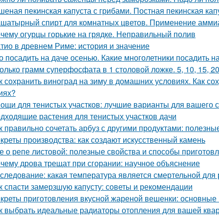
шеная пекинская капуста с грибами. Постная пекинская кап
шатырный спирт для комнатных цветов. Применение аммиак
чему огурцы горькие на грядке. Неправильный полив
тио в древнем Риме: история и значение
о посадить на даче осенью. Какие многолетники посадить 
олько грамм суперфосфата в 1 столовой ложке. 5, 10, 15, 2
к сохранить виноград на зиму в домашних условиях. Как с
иях?
ощи для тенистых участков: лучшие варианты для вашего 
дходящие растения для тенистых участков дачи
к правильно сочетать арбуз с другими продуктами: полезны
креты производства: как создают искусственный камень
е о репе листовой: полезные свойства и способы приготов
чему дрова трещат при сгорании: научное объяснение
следование: какая температура является смертельной для 
к спасти замерзшую капусту: советы и рекомендации
креты приготовления вкусной жареной вешенки: основные
к выбрать идеальные радиаторы отопления для вашей ква