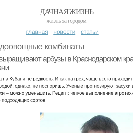
ДАЧНАЯ ЖИЗНЬ
жизнь за городом
главная
новости
статьи
доовощные комбинаты
 выращивают арбузы в Краснодарском кр
ани
а на Кубани не редкость. И как на грех, чаще всего приходи
родой, однако, не поспоришь. Ученые прогнозируют засухи в
ухи – можно уменьшить. Рецепт: четкое выполнение агротех
 подходящих сортов.