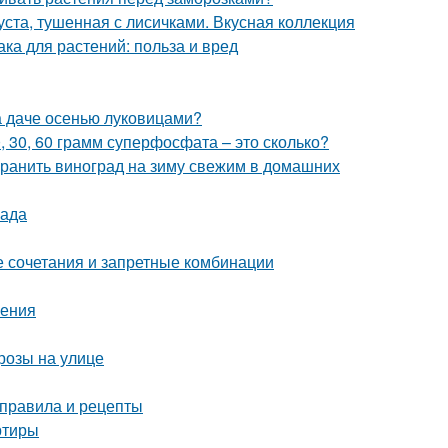
уста, тушенная с лисичками. Вкусная коллекция
а для растений: польза и вред
на даче осенью луковицами?
0, 30, 60 грамм суперфосфата – это сколько?
охранить виноград на зиму свежим в домашних
сада
е сочетания и запретные комбинации
ления
розы на улице
 правила и рецепты
ртиры