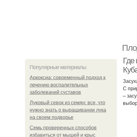
Пло
Где
Популярные материалы
Куб
Аркоксиа: современный подход к
Засух
лечению воспалительных
С при
заболеваний суставов
– зас
выбор
Луковый севок из семян: все, что
нужно знать о выращивании лука
на своем подворье
Семь проверенных способов
избавиться от мышей и крыс