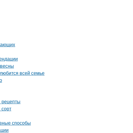
инающих
мендации
 весны
олюбится всей семье
о
е рецепты
 сорт
ивные способы
ации