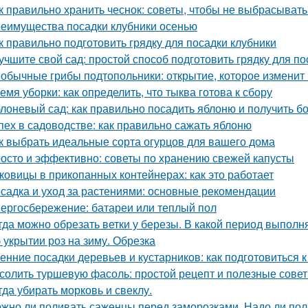
к правильно хранить чеснок: советы, чтобы не выбрасыват
еимущества посадки клубники осенью
к правильно подготовить грядку для посадки клубники
учшите свой сад: простой способ подготовить грядку для по
обычные грибы подтопольники: открытие, которое изменит
емя уборки: как определить, что тыква готова к сбору
лоневый сад: как правильно посадить яблоню и получить 
пех в садоводстве: как правильно сажать яблоню
к выбрать идеальные сорта огурцов для вашего дома
осто и эффективно: советы по хранению свежей капусты
ковицы в прикопанных контейнерах: как это работает
садка и уход за растениями: основные рекомендации
ергосбережение: батареи или теплый пол
гда можно обрезать ветки у березы. В какой период выполн
 укрытии роз на зиму. Обрезка
енние посадки деревьев и кустарников: как подготовиться к
солить туршевую фасоль: простой рецепт и полезные сове
гда убирать морковь и свеклу.
жно ли поливать саженцы перед заморозками. Надо ли пол