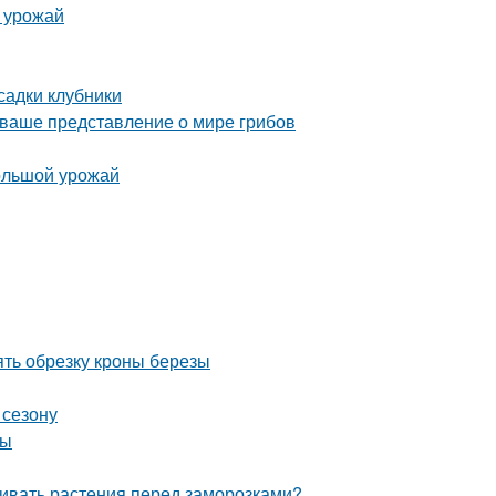
ь урожай
садки клубники
 ваше представление о мире грибов
большой урожай
ять обрезку кроны березы
 сезону
ты
ивать растения перед заморозками?