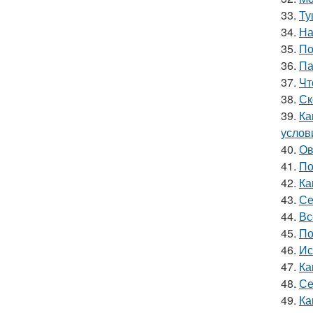
33.
Ту
34.
На
35.
По
36.
Па
37.
Чт
38.
Ск
39.
Ка
услов
40.
Ов
41.
По
42.
Ка
43.
Се
44.
Вс
45.
По
46.
Ис
47.
Ка
48.
Се
49.
Ка