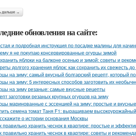
ь дальше →
ледние обновления на сайте:
стая и подробная инструкция по посадке малины для нач
ему я не покупаю консервированные огурцы зимой
 хранить яблоки на балконе осенью и зимой: советы и реко
реты долгого хранения яблок: как сохранить их свежесть до
рцы на зиму: самый вкусный болгарский рецепт, который п
рцы на зиму: 5 интересных способов заготовить их необычн
рцы на зиму резаные: самые вкусные рецепты
епт заготовки резаных крупных огурцов на зиму
рцы маринованные с эссенцией на зиму: простые и вкусны
пить семена томат Таня F1: выращиваем высокоурожайный
сскажите о истории основания Москвы
к правильно хранить чеснок в квартире: простые и эффект
к правильно хранить чеснок в квартире: советы и рекоменд