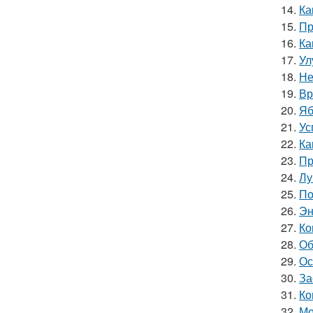
14.
Ка
15.
Пр
16.
Ка
17.
Ул
18.
Не
19.
Вр
20.
Яб
21.
Ус
22.
Ка
23.
Пр
24.
Лу
25.
По
26.
Эн
27.
Ко
28.
Об
29.
Ос
30.
За
31.
Ко
32.
Мо