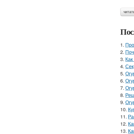
читат
Пос
1.
Про
2.
Поч
3.
Как
4.
Сек
5.
Огу
6.
Огу
7.
Огу
8.
Рец
9.
Огу
10.
Ку
11.
Ра
12.
Ка
13.
Ка