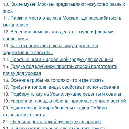
10.
Какие музеи Москвы представляют искусство разных
эпох
11.
Парки и места отдыха в Москве: где расслабиться в
мегаполисе
12.
Весенняя помощь: что делать с мультифлорами
после зимы
13.
Как сохранить чеснок на зиму: простые и
эффективные способы
14.
Простые шаги к идеальной грядке для клубники
15.
Грядка под клубнику: простой способ подготовить
почву для урожая
16.
Осенние грибы на тополях: что и где искать
17.
Грибы на тополе: виды, свойства и использование
18.
Подберу тыкву на Урале: лучшие рецепты и советы
19.
Уверенная посадка яблонь: правила осенью и весной
20.
Удивительный мир яблоневых садов Сибири:
открываем секреты
21.
Овес или рожь: какой лучше для здоровья
22.
Выбор сортов огурцов для открытого грунта: