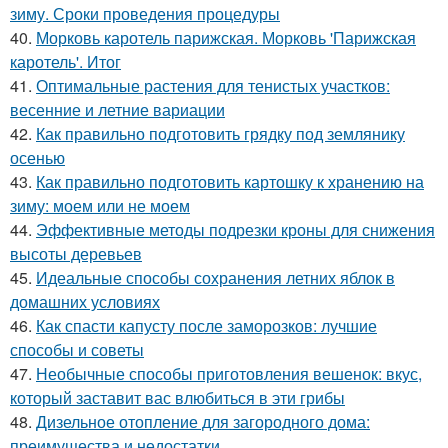
зиму. Сроки проведения процедуры
40.
Морковь каротель парижская. Морковь 'Парижская
каротель'. Итог
41.
Оптимальные растения для тенистых участков:
весенние и летние вариации
42.
Как правильно подготовить грядку под землянику
осенью
43.
Как правильно подготовить картошку к хранению на
зиму: моем или не моем
44.
Эффективные методы подрезки кроны для снижения
высоты деревьев
45.
Идеальные способы сохранения летних яблок в
домашних условиях
46.
Как спасти капусту после заморозков: лучшие
способы и советы
47.
Необычные способы приготовления вешенок: вкус,
который заставит вас влюбиться в эти грибы
48.
Дизельное отопление для загородного дома:
преимущества и недостатки