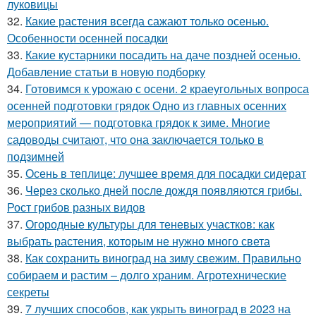
луковицы
32.
Какие растения всегда сажают только осенью.
Особенности осенней посадки
33.
Какие кустарники посадить на даче поздней осенью.
Добавление статьи в новую подборку
34.
Готовимся к урожаю с осени. 2 краеугольных вопроса
осенней подготовки грядок Одно из главных осенних
мероприятий — подготовка грядок к зиме. Многие
садоводы считают, что она заключается только в
подзимней
35.
Осень в теплице: лучшее время для посадки сидерат
36.
Через сколько дней после дождя появляются грибы.
Рост грибов разных видов
37.
Огородные культуры для теневых участков: как
выбрать растения, которым не нужно много света
38.
Как сохранить виноград на зиму свежим. Правильно
собираем и растим – долго храним. Агротехнические
секреты
39.
7 лучших способов, как укрыть виноград в 2023 на