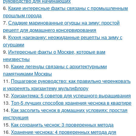
руководство для начинающих
6.
Какие интересные факты связаны с промышленным
прошлым города
7.
Сладкие маринованные огурцы на зиму: простой
рецепт для домашнего консервирования
8.
Кухня наизнанку: неожиданные рецепты на зиму с
огурцами
9.
Интересные факты о Москве, которые вам
неизвестны
10.
Какие легенды связаны с архитектурными
памятниками Москвы
11.
Пошаговое руководство: как правильно черенковать
и укоренять хризантему мультифлору
12.
Хризантема: 5 советов для успешного выращивания
13.
Топ-5 лучших способов хранения чеснока в квартире
14.
Как засолить чеснок в домашних условиях: простая
инструкция
15.
Как сохранить чеснок: 3 проверенных метода
16.
Хранение чеснока: 4 проверенных метода для