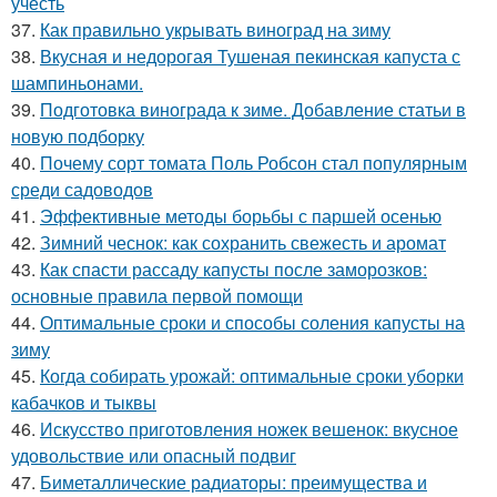
учесть
37.
Как правильно укрывать виноград на зиму
38.
Вкусная и недорогая Тушеная пекинская капуста с
шампиньонами.
39.
Подготовка винограда к зиме. Добавление статьи в
новую подборку
40.
Почему сорт томата Поль Робсон стал популярным
среди садоводов
41.
Эффективные методы борьбы с паршей осенью
42.
Зимний чеснок: как сохранить свежесть и аромат
43.
Как спасти рассаду капусты после заморозков:
основные правила первой помощи
44.
Оптимальные сроки и способы соления капусты на
зиму
45.
Когда собирать урожай: оптимальные сроки уборки
кабачков и тыквы
46.
Искусство приготовления ножек вешенок: вкусное
удовольствие или опасный подвиг
47.
Биметаллические радиаторы: преимущества и