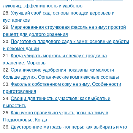
луковиц: эффективность и удобство
28.
Улучшай свой сад: основы посадки деревьев и
кустарников
29.
Маринованная стручковая фасоль на зиму: простой
рецепт для долгого хранения
30.
Подготовка плодового сада к зиме: основные работы
и рекомендации
31.
Когда убирать морковь и свеклу с грядки на
хранение. Морковь
32.
Органические удобрения показаны жимолости
больше других. Органические комплексные составы
33.
Фасоль в собственном соку на зиму. Особенности
приготовления
34.
Овощи для тенистых участков: как выбрать и
вырастить
35.
Как нужно правильно укрыть розы на зиму в
Подмосковье. Когда
36.
Двусторонние матрасы-топперы: как выбирать и что