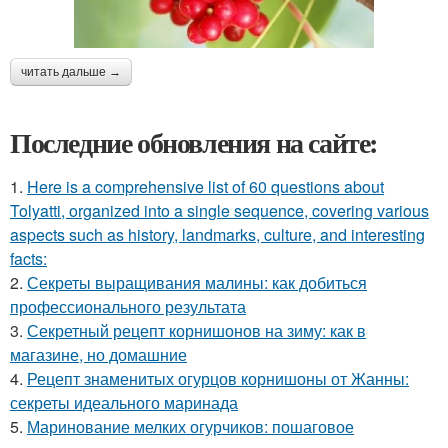
читать дальше →
Последние обновления на сайте:
1.
Here is a comprehensive list of 60 questions about
Tolyatti, organized into a single sequence, covering various
aspects such as history, landmarks, culture, and interesting
facts:
2.
Секреты выращивания малины: как добиться
профессионального результата
3.
Секретный рецепт корнишонов на зиму: как в
магазине, но домашние
4.
Рецепт знаменитых огурцов корнишоны от Жанны:
секреты идеального маринада
5.
Маринование мелких огурчиков: пошаговое