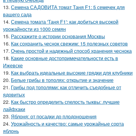
13.
Семена САДОВИТА томат Таня F1: 5 семечек для
вашего сада
14.
Семена томата 'Таня F1': как добиться высокой
урожайности из 1000 семян
15.
Расскажите о истории основания Москвы
16.
Как сохранить чеснок свежим: 15 полезных советов
17.
Очень простой и надежный способ хранения чеснока
18.
Какие основные достопримечательности есть в
Ижевске
19.
Как выбрать идеальные высокие грядки для клубники
20.
Белые грибы в тополях: открытие и значение
21.
Грибы под тополями: как отличить съедобные от
ядовитых
22.
Как быстро определить спелость тыквы: лучшие
лайфхаки
23.
Яблоня: от посадки до плодоношения
24.
Урожайность и качество: самые урожайные сорта
яблонь