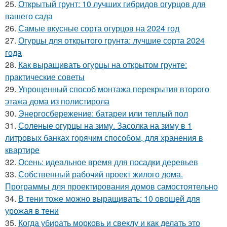
25.
Открытый грунт: 10 лучших гибридов огурцов для
вашего сада
26.
Самые вкусные сорта огурцов на 2024 год
27.
Огурцы для открытого грунта: лучшие сорта 2024
года
28.
Как выращивать огурцы на открытом грунте:
практические советы
29.
Упрощенный способ монтажа перекрытия второго
этажа дома из полистирола
30.
Энергосбережение: батареи или теплый пол
31.
Соленые огурцы на зиму. Засолка на зиму в 1
литровых банках горячим способом, для хранения в
квартире
32.
Осень: идеальное время для посадки деревьев
33.
Собственный рабочий проект жилого дома.
Программы для проектирования домов самостоятельно
34.
В тени тоже можно выращивать: 10 овощей для
урожая в тени
35.
Когда убирать морковь и свеклу и как делать это