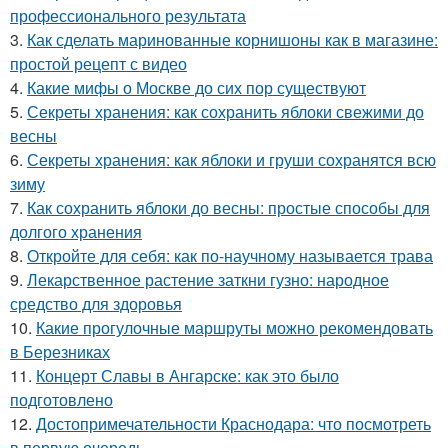
профессионального результата
3.
Как сделать маринованные корнишоны как в магазине:
простой рецепт с видео
4.
Какие мифы о Москве до сих пор существуют
5.
Секреты хранения: как сохранить яблоки свежими до
весны
6.
Секреты хранения: как яблоки и груши сохранятся всю
зиму
7.
Как сохранить яблоки до весны: простые способы для
долгого хранения
8.
Откройте для себя: как по-научному называется трава
9.
Лекарственное растение заткни гузно: народное
средство для здоровья
10.
Какие прогулочные маршруты можно рекомендовать
в Березниках
11.
Концерт Славы в Ангарске: как это было
подготовлено
12.
Достопримечательности Краснодара: что посмотреть
в первую очередь