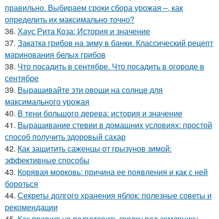
правильно. Выбираем сроки сбора урожая –, как
определить их максимально точно?
36.
Хаус Рита Коза: История и значение
37.
Закатка грибов на зиму в банки. Классический рецепт
маринования белых грибов
38.
Что посадить в сентябре. Что посадить в огороде в
сентябре
39.
Выращивайте эти овощи на солнце для
максимального урожая
40.
В тени большого дерева: история и значение
41.
Выращивание стевии в домашних условиях: простой
способ получить здоровый сахар
42.
Как защитить саженцы от грызунов зимой:
эффективные способы
43.
Корявая морковь: причина ее появления и как с ней
бороться
44.
Секреты долгого хранения яблок: полезные советы и
рекомендации
45.
Как правильно подготовить грядку под землянику