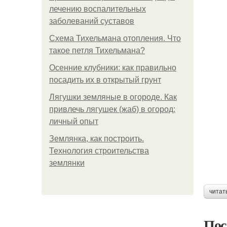
лечению воспалительных
заболеваний суставов
Схема Тихельмана отопления. Что
такое петля Тихельмана?
Осенние клубники: как правильно
посадить их в открытый грунт
Лягушки земляные в огороде. Как
привлечь лягушек (жаб) в огород:
личный опыт
Землянка, как построить.
Технология строительства
землянки
читат
Пос