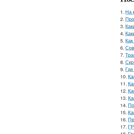
1.
На 
2.
Про
3.
Как
4.
Как
5.
Как
6.
Сов
7.
Тра
8.
Скр
9.
Где
10.
Ка
11.
Ка
12.
Ка
13.
Ка
14.
По
15.
Ка
16.
Пр
17.
ГР
18.
Гр