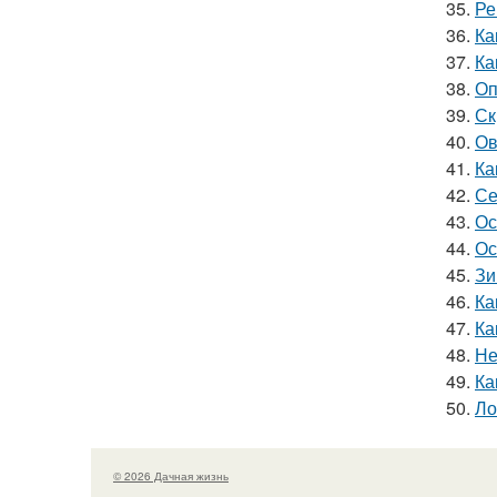
35.
Ре
36.
Ка
37.
Ка
38.
Оп
39.
Ск
40.
Ов
41.
Ка
42.
Се
43.
Ос
44.
Ос
45.
Зи
46.
Ка
47.
Ка
48.
Не
49.
Ка
50.
Ло
© 2026 Дачная жизнь