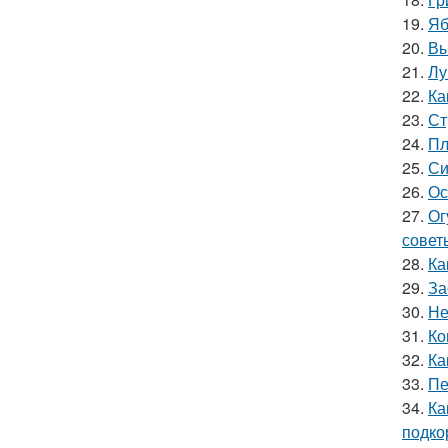
19.
Яб
20.
Вы
21.
Лу
22.
Ка
23.
Ст
24.
Пл
25.
Си
26.
Ос
27.
Ог
совет
28.
Ка
29.
За
30.
Не
31.
Ко
32.
Ка
33.
Пе
34.
Ка
подко