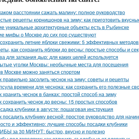
каком расстоянии сажать малину: полное руководство
стые рецепты корнишонов на зиму: как приготовить вкусн
ие уникальные архитектурные объекты есть в Рыбинске
ие мифы о Москве до сих пор существуют
 сохранить летние яблоки свежими: 5 эффективных методов
еты, как сохранить яблоки до весны: простые способы и се
ва для заткания дыр: для каких целей используется
ытые уголки Москвы: необычные места для посещения
 в Москве можно заняться спортом
к правильно засолить чеснок на зиму: советы и рецепты
псула времени для чеснока: как сохранить его полезные св
к хранить чеснок в банках: простой способ на зиму
к сохранить чеснок до весны: 15 простых способов
садка клубники в августе: пошаговая инструкция
к посадить клубнику весной: простое руководство для нач
осто и эффективно: лучшие способы посадки клубники
ИБЫ за 30 МИНУТ: быстро, вкусно и полезно
ибы под тополями: как отличить съедобные от ядовитых