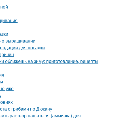
вной
ащивания
азки
ть о выращивании
ендации для посадки
причин
ки оближешь на зиму: приготовление, рецепты,
ия
ты
но уже
ь
ловиях
ста с грибами по Дюкану
вить раствор нашатыря (аммиака) для