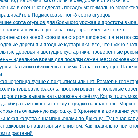
лонька в осень: как сделать посадку максимально эффекти
ращивайте в Подмосковье: топ-3 сорта огурцов
чшие сорта огурцов для большого урожая и простоты выр
к правильно укрыть розы на зиму: практические советы
роительство новой кровли на старом шифере: шаги и подск
одовые деревья и ягодные кустарники: все, что нужно зна
льные деревья и цветущие кустарники: проверенные реком
ень – идеальное время для посадки саженцев: 3 основных 
урцы Пальчики оближешь на зиму. Салат из огурцов Пальчи
ы
кая черепица лучше с покрытием или нет. Размер и геометр
солить туршевую фасоль: простой рецепт и полезные сове
 торопитесь выкапывать морковь и свёклу. Когда 100% мож
гда убирать морковь и свеклу с грядки на хранение. Морков
к хранить очищенную картошку. 2 Хранение в домашних ус
кинская капуста с шампиньонами по Дюкану.. Тушеная капу
к подкормить нашатырным спиртом. Как правильно пригото
рмки растений