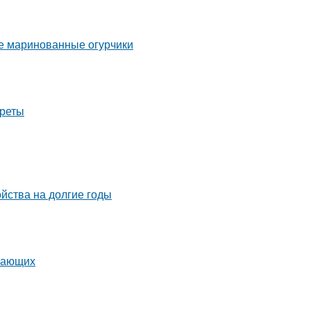
ые маринованные огурчики
креты
ойства на долгие годы
инающих