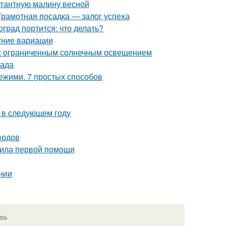
нтантную малину весной
Грамотная посадка — залог успеха
град портится: что делать?
тние вариации
а с ограниченным солнечным освещением
сада
вежими. 7 простых способов
а в следующем году
водов
авила первой помощи
нии
язь