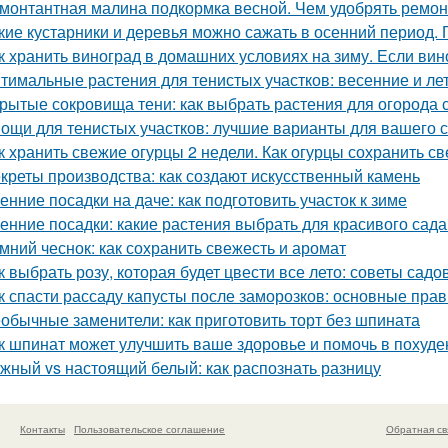
монтантная малина подкормка весной. Чем удобрять ремо
кие кустарники и деревья можно сажать в осенний период. 
к хранить виноград в домашних условиях на зиму. Если вино
тимальные растения для тенистых участков: весенние и ле
рытые сокровища тени: как выбрать растения для огород
ощи для тенистых участков: лучшие варианты для вашего 
к хранить свежие огурцы 2 недели. Как огурцы сохранить с
креты производства: как создают искусственный камень
енние посадки на даче: как подготовить участок к зиме
енние посадки: какие растения выбрать для красивого сад
мний чеснок: как сохранить свежесть и аромат
к выбрать розу, которая будет цвести все лето: советы садо
к спасти рассаду капусты после заморозков: основные пр
обычные заменители: как приготовить торт без шпината
к шпинат может улучшить ваше здоровье и помочь в похуде
жный vs настоящий белый: как распознать разницу
Контакты
Пользовательское соглашение
Обратная св