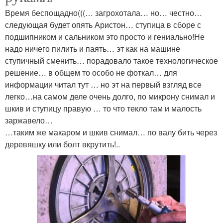
Время беспощадно(((… загрохотала… но… честно…
следующая будет опять Аристон… ступица в сборе с
подшипником и сальником это просто и гениально!Не
надо ничего пилить и паять… эт как на машине
ступичный сменить… порадовало такое технологическое
решение… в общем то особо не фоткал… для
информации читал тут … но эт на первый взгляд все
легко…на самом деле очень долго, по микрону снимал и
шкив и ступицу правую … то что текло там и малость
заржавело…
…таким же макаром и шкив снимал… по валу бить через
деревяшку или болт вкрутить!..