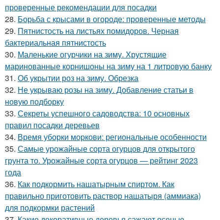
проверенные рекомендации для посадки
28.
Борьба с крысами в огороде: проверенные методы
29.
Пятнистость на листьях помидоров. Черная
бактериальная пятнистость
30.
Маленькие огурчики на зиму. Хрустящие
маринованные корнишоны на зиму на 1 литровую банку
31.
Об укрытии роз на зиму. Обрезка
32.
Не укрываю розы на зиму. Добавление статьи в
новую подборку
33.
Секреты успешного садоводства: 10 основных
правил посадки деревьев
34.
Время уборки моркови: региональные особенности
35.
Самые урожайные сорта огурцов для открытого
грунта то. Урожайные сорта огурцов — рейтинг 2023
года
36.
Как подкормить нашатырным спиртом. Как
правильно приготовить раствор нашатыря (аммиака)
для подкормки растений
37.
Какие декоративные деревья сажают осенью.