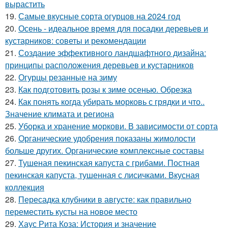
вырастить
19.
Самые вкусные сорта огурцов на 2024 год
20.
Осень - идеальное время для посадки деревьев и
кустарников: советы и рекомендации
21.
Создание эффективного ландшафтного дизайна:
принципы расположения деревьев и кустарников
22.
Огурцы резанные на зиму
23.
Как подготовить розы к зиме осенью. Обрезка
24.
Как понять когда убирать морковь с грядки и что..
Значение климата и региона
25.
Уборка и хранение моркови. В зависимости от сорта
26.
Органические удобрения показаны жимолости
больше других. Органические комплексные составы
27.
Тушеная пекинская капуста с грибами. Постная
пекинская капуста, тушенная с лисичками. Вкусная
коллекция
28.
Пересадка клубники в августе: как правильно
переместить кусты на новое место
29.
Хаус Рита Коза: История и значение