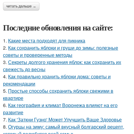
читать дальше →
Последние обновления на сайте:
1.
Какие места подходят для пикника
2.
Как сохранить яблоки и груши до зимы: полезные
советы и проверенные методы
3.
Секреты долгого хранения яблок: как сохранить их
свежесть до весны
4.
Как правильно хранить яблоки дома: советы и
рекомендации
5.
Простые способы сохранить яблоки свежими в
квартире
6.
Как география и климат Воронежа влияют на его
развитие
7.
Как 'Заткни Гузно' Может Улучшить Ваше Здоровье
8.
Огурцы на зиму: самый вкусный болгарский рецепт,
который полюбится всей семье