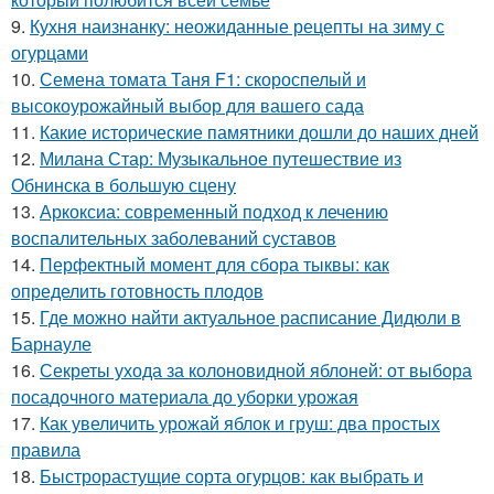
9.
Кухня наизнанку: неожиданные рецепты на зиму с
огурцами
10.
Семена томата Таня F1: скороспелый и
высокоурожайный выбор для вашего сада
11.
Какие исторические памятники дошли до наших дней
12.
Милана Стар: Музыкальное путешествие из
Обнинска в большую сцену
13.
Аркоксиа: современный подход к лечению
воспалительных заболеваний суставов
14.
Перфектный момент для сбора тыквы: как
определить готовность плодов
15.
Где можно найти актуальное расписание Дидюли в
Барнауле
16.
Секреты ухода за колоновидной яблоней: от выбора
посадочного материала до уборки урожая
17.
Как увеличить урожай яблок и груш: два простых
правила
18.
Быстрорастущие сорта огурцов: как выбрать и