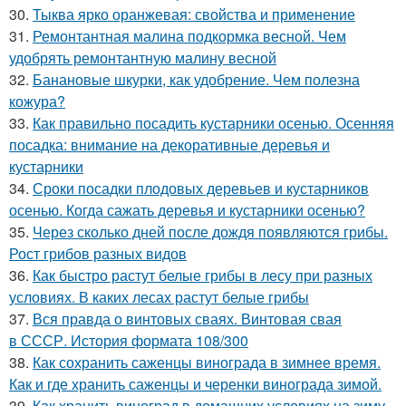
30.
Тыква ярко оранжевая: свойства и применение
31.
Ремонтантная малина подкормка весной. Чем
удобрять ремонтантную малину весной
32.
Банановые шкурки, как удобрение. Чем полезна
кожура?
33.
Как правильно посадить кустарники осенью. Осенняя
посадка: внимание на декоративные деревья и
кустарники
34.
Сроки посадки плодовых деревьев и кустарников
осенью. Когда сажать деревья и кустарники осенью?
35.
Через сколько дней после дождя появляются грибы.
Рост грибов разных видов
36.
Как быстро растут белые грибы в лесу при разных
условиях. В каких лесах растут белые грибы
37.
Вся правда о винтовых сваях. Винтовая свая
в СССР. История формата 108/300
38.
Как сохранить саженцы винограда в зимнее время.
Как и где хранить саженцы и черенки винограда зимой.
39.
Как хранить виноград в домашних условиях на зиму.