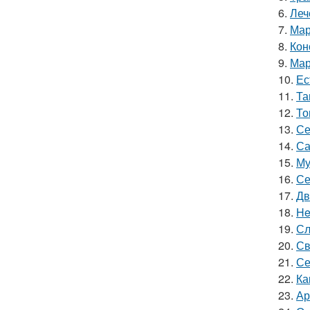
6.
Леч
7.
Мар
8.
Кон
9.
Мар
10.
Ес
11.
Та
12.
То
13.
Се
14.
Са
15.
Му
16.
Се
17.
Дв
18.
He
19.
Сл
20.
Св
21.
Се
22.
Ка
23.
Ар