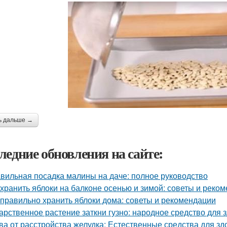
ь дальше →
ледние обновления на сайте:
вильная посадка малины на даче: полное руководство
 хранить яблоки на балконе осенью и зимой: советы и реко
 правильно хранить яблоки дома: советы и рекомендации
арственное растение заткни гузно: народное средство для 
ва от расстройства желудка: Естественные средства для 