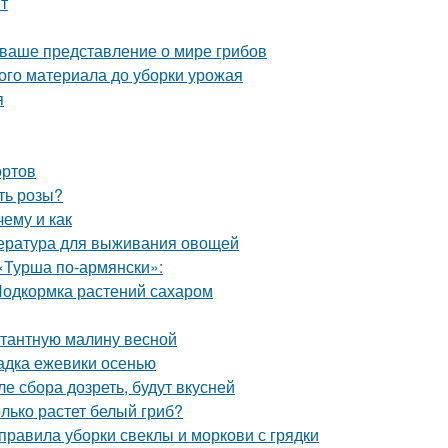
нт
 ваше представление о мире грибов
ого материала до уборки урожая
я
ортов
ть розы?
ему и как
пература для выживания овощей
«Турша по-армянски»:
Подкормка растений сахаром
нтантную малину весной
адка ежевики осенью
е сбора дозреть, будут вкусней
олько растет белый гриб?
 правила уборки свеклы и моркови с грядки