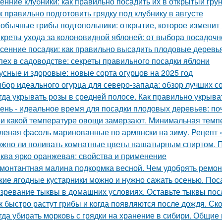
енние клубники: как правильно посадить их в открытый гру
к правильно подготовить грядку под клубнику в августе
обычные грибы подтопольники: открытие, которое изменит
креты ухода за колоновидной яблоней: от выбора посадочн
сенние посадки: как правильно высадить плодовые деревь
пех в садоводстве: секреты правильного посадки яблони
усные и здоровые: новые сорта огурцов на 2025 год
бор идеального огурца для северо-запада: обзор лучших с
гда укрывать розы в средней полосе. Как правильно укрыва
ень - идеальное время для посадки плодовых деревьев: поч
и какой температуре овощи замерзают. Минимальная тем
леная фасоль маринованные по армянски на зиму. Рецепт 
жно ли поливать комнатные цветы нашатырным спиртом. 
ква ярко оранжевая: свойства и применение
монтантная малина подкормка весной. Чем удобрять ремо
кие ягодные кустарники можно и нужно сажать осенью. Пос
зревание тыквы в домашних условиях. Оставьте тыквы посл
к быстро растут грибы и когда появляются после дождя. Ск
гда убирать морковь с грядки на хранение в сибири. Общие