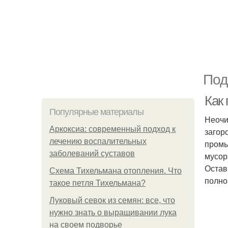
Под
Как
Популярные материалы
Неочи
Аркоксиа: современный подход к
загор
лечению воспалительных
промы
заболеваний суставов
мусор
Остав
Схема Тихельмана отопления. Что
полно
такое петля Тихельмана?
Луковый севок из семян: все, что
нужно знать о выращивании лука
на своем подворье