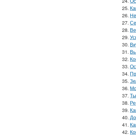
24.
Ос
25.
Ка
26.
Не
27.
Се
28.
Ве
29.
Ус
30.
Вк
31.
Вы
32.
Ко
33.
Ос
34.
Пр
35.
Зе
36.
Мо
37.
Ты
38.
Ре
39.
Ка
40.
До
41.
Ка
42.
Ко