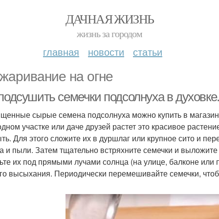
ДАЧНАЯ ЖИЗНЬ
жизнь за городом
главная
новости
статьи
жаривание на огне
 подсушить семечки подсолнуха в духовк
щенные сырые семена подсолнуха можно купить в магазине
одном участке или даче друзей растет это красивое растен
ть. Для этого сложите их в дуршлаг или крупное сито и пер
а и пыли. Затем тщательно встряхните семечки и выложите 
ьте их под прямыми лучами солнца (на улице, балконе или 
го высыхания. Периодически перемешивайте семечки, что