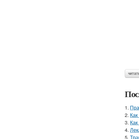
читат
Пос
1.
Пра
2.
Как
3.
Как
4.
Лек
5.
Тра