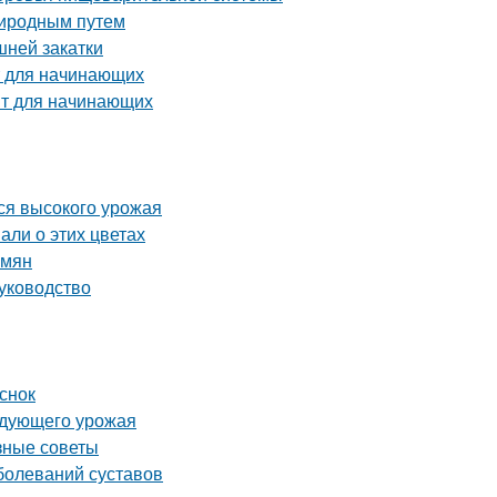
риродным путем
шней закатки
т для начинающих
пт для начинающих
ся высокого урожая
али о этих цветах
емян
уководство
снок
ледующего урожая
зные советы
болеваний суставов