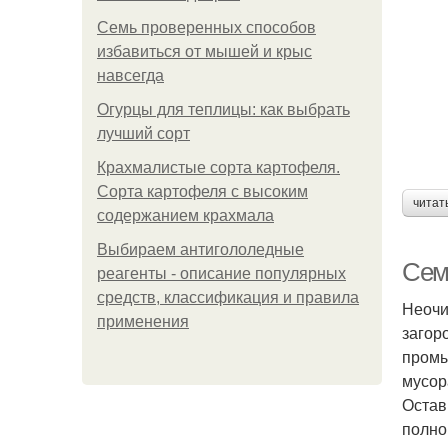
Семь проверенных способов
избавиться от мышей и крыс
навсегда
Огурцы для теплицы: как выбрать
лучший сорт
Крахмалистые сорта картофеля.
Сорта картофеля с высоким
читат
содержанием крахмала
Выбираем антигололедные
Сем
реагенты - описание популярных
средств, классификация и правила
Неочи
применения
загор
промы
мусор
Остав
полно