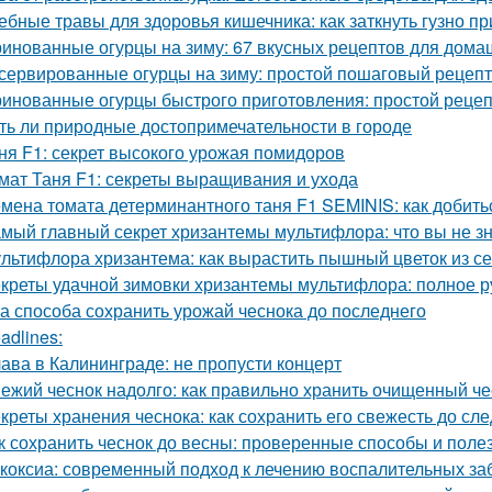
ебные травы для здоровья кишечника: как заткнуть гузно п
инованные огурцы на зиму: 67 вкусных рецептов для дома
сервированные огурцы на зиму: простой пошаговый рецеп
инованные огурцы быстрого приготовления: простой реце
ть ли природные достопримечательности в городе
ня F1: секрет высокого урожая помидоров
мат Таня F1: секреты выращивания и ухода
мена томата детерминантного таня F1 SEMINIS: как добить
мый главный секрет хризантемы мультифлора: что вы не зн
льтифлора хризантема: как вырастить пышный цветок из с
креты удачной зимовки хризантемы мультифлора: полное р
а способа сохранить урожай чеснока до последнего
adlines:
ава в Калининграде: не пропусти концерт
ежий чеснок надолго: как правильно хранить очищенный че
креты хранения чеснока: как сохранить его свежесть до с
к сохранить чеснок до весны: проверенные способы и поле
коксиа: современный подход к лечению воспалительных за