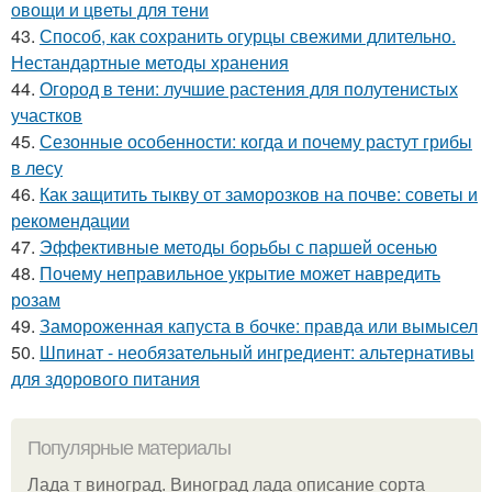
овощи и цветы для тени
43.
Способ, как сохранить огурцы свежими длительно.
Нестандартные методы хранения
44.
Огород в тени: лучшие растения для полутенистых
участков
45.
Сезонные особенности: когда и почему растут грибы
в лесу
46.
Как защитить тыкву от заморозков на почве: советы и
рекомендации
47.
Эффективные методы борьбы с паршей осенью
48.
Почему неправильное укрытие может навредить
розам
49.
Замороженная капуста в бочке: правда или вымысел
50.
Шпинат - необязательный ингредиент: альтернативы
для здорового питания
Популярные материалы
Лада т виноград. Виноград лада описание сорта