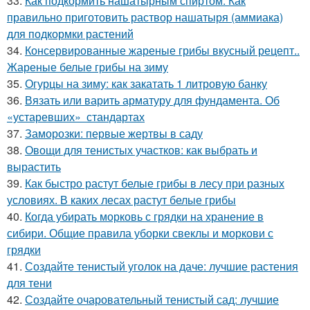
33.
Как подкормить нашатырным спиртом. Как
правильно приготовить раствор нашатыря (аммиака)
для подкормки растений
34.
Консервированные жареные грибы вкусный рецепт..
Жареные белые грибы на зиму
35.
Огурцы на зиму: как закатать 1 литровую банку
36.
Вязать или варить арматуру для фундамента. Об
«устаревших» стандартах
37.
Заморозки: первые жертвы в саду
38.
Овощи для тенистых участков: как выбрать и
вырастить
39.
Как быстро растут белые грибы в лесу при разных
условиях. В каких лесах растут белые грибы
40.
Когда убирать морковь с грядки на хранение в
сибири. Общие правила уборки свеклы и моркови с
грядки
41.
Создайте тенистый уголок на даче: лучшие растения
для тени
42.
Создайте очаровательный тенистый сад: лучшие