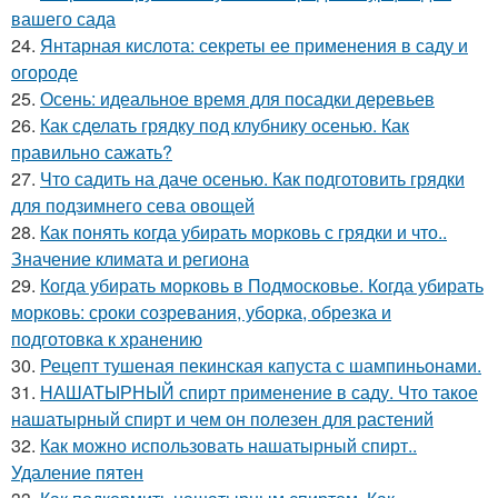
вашего сада
24.
Янтарная кислота: секреты ее применения в саду и
огороде
25.
Осень: идеальное время для посадки деревьев
26.
Как сделать грядку под клубнику осенью. Как
правильно сажать?
27.
Что садить на даче осенью. Как подготовить грядки
для подзимнего сева овощей
28.
Как понять когда убирать морковь с грядки и что..
Значение климата и региона
29.
Когда убирать морковь в Подмосковье. Когда убирать
морковь: сроки созревания, уборка, обрезка и
подготовка к хранению
30.
Рецепт тушеная пекинская капуста с шампиньонами.
31.
НАШАТЫРНЫЙ спирт применение в саду. Что такое
нашатырный спирт и чем он полезен для растений
32.
Как можно использовать нашатырный спирт..
Удаление пятен