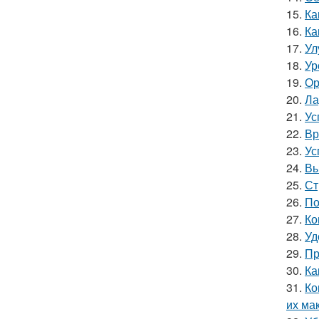
15.
Ка
16.
Ка
17.
Ул
18.
Ур
19.
Ор
20.
Ла
21.
Ус
22.
Вр
23.
Ус
24.
Вы
25.
Ст
26.
По
27.
Ко
28.
Уд
29.
Пр
30.
Ка
31.
Ко
их ма