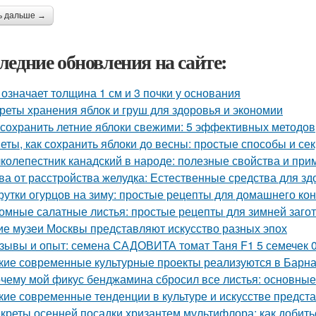
ь дальше →
ледние обновления на сайте:
 означает толщина 1 см и 3 почки у основания
реты хранения яблок и груш для здоровья и экономии
 сохранить летние яблоки свежими: 5 эффективных методов
еты, как сохранить яблоки до весны: простые способы и се
колепестник канадский в народе: полезные свойства и пр
ва от расстройства желудка: Естественные средства для 
рутки огурцов на зиму: простые рецепты для домашнего к
омные салатные листья: простые рецепты для зимней заго
ие музеи Москвы представляют искусство разных эпох
зывы и опыт: семена САДОВИТА томат Таня F1 5 семечек 
кие современные культурные проекты реализуются в Барн
чему мой фикус бенджамина сбросил все листья: основны
кие современные тенденции в культуре и искусстве предст
креты осенней посадки хризантем мультифлора: как добит