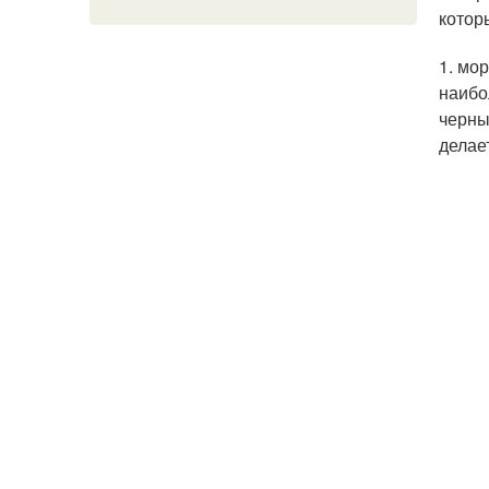
котор
1. мо
наибол
черны
делае