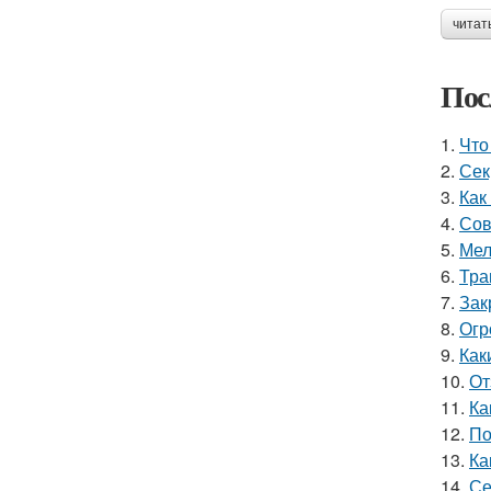
читат
Пос
1.
Что
2.
Сек
3.
Как
4.
Сов
5.
Мел
6.
Тра
7.
Зак
8.
Огр
9.
Как
10.
От
11.
Ка
12.
По
13.
Ка
14.
Се