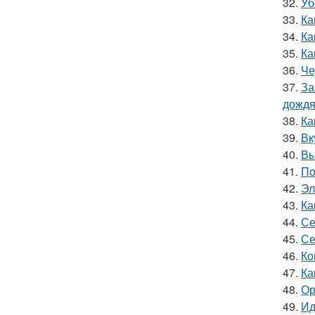
32.
Уб
33.
Ка
34.
Ка
35.
Ка
36.
Че
37.
За
дожд
38.
Ка
39.
Вк
40.
Вы
41.
По
42.
Эл
43.
Ка
44.
Се
45.
Се
46.
Ко
47.
Ка
48.
Ор
49.
Ид