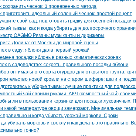
к сохранить чеснок: 3 проверенных метода
к приготовить идеальный соленый чеснок: простой рецепт
учшите свой сад: подготовить грядку для осенней посадки 
ожай тыквы: как и когда убирать для долгосрочного хранен
кестр CAGMO Рязань: музыканты и дирижеры
риса Долина: от Москвы до мировой сцены
пех в саду: яблоня дала первый урожай
емена посадки яблонь в разных климатических зонах
пех в садоводстве: секреты правильного посадки яблони
бор оптимального сорта огурцов для открытого грунта: кр
роительство новой кровли на старом шифере: шаги и подск
дготовьтесь к уборке тыквы: лучшие практики для подмоско
мпостный чай своими руками. АКЧ (компостный чай) своим
обны ли в пользовании корзинки для посадки луковичных. 
и какой температуре овощи замерзают. Минимальная тем
к правильно и когда убирать урожай моркови. Сроки
гда убирать морковь и свеклу и как делать это правильно. 
ксимально точно?