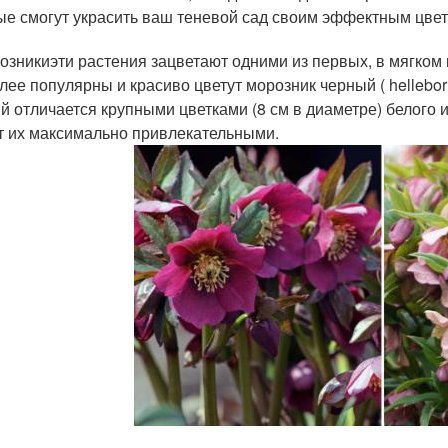
ые смогут украсить ваш теневой сад своим эффектным цве
розникиэти растения зацветают одними из первых, в мягком
ее популярны и красиво цветут морозник черный ( helleborus n
й отличается крупными цветками (8 см в диаметре) белого и
т их максимально привлекательными.