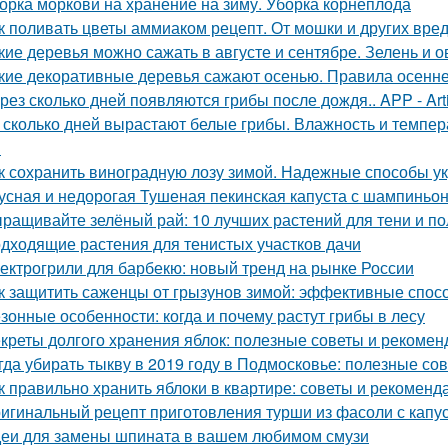
орка моркови на хранение на зиму. Уборка корнеплода
к поливать цветы аммиаком рецепт. От мошки и других вре
кие деревья можно сажать в августе и сентябре. Зелень и 
кие декоративные деревья сажают осенью. Правила осенне
рез сколько дней появляются грибы после дождя.. APP - Arti
 сколько дней вырастают белые грибы. Влажность и темпер
я
к сохранить виноградную лозу зимой. Надежные способы у
усная и недорогая Тушеная пекинская капуста с шампиньо
ращивайте зелёный рай: 10 лучших растений для тени и по
дходящие растения для тенистых участков дачи
ектрогрили для барбекю: новый тренд на рынке России
к защитить саженцы от грызунов зимой: эффективные спос
зонные особенности: когда и почему растут грибы в лесу
креты долгого хранения яблок: полезные советы и рекомен
гда убирать тыкву в 2019 году в Подмосковье: полезные со
к правильно хранить яблоки в квартире: советы и рекоменд
игинальный рецепт приготовления турши из фасоли с капу
еи для замены шпината в вашем любимом смузи