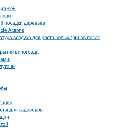
дителей
овощи
й посадки деревьев
cle Actions
атура воздуха для роста белых грибов после
крытия винограда
нами.
лутени
обы
дации
веты для садоводов
ации
стой