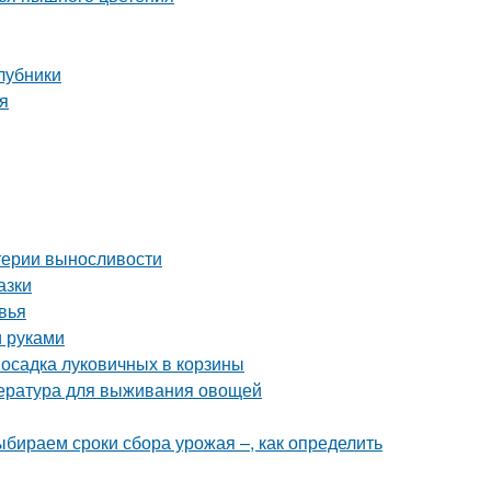
клубники
ия
итерии выносливости
азки
вья
и руками
Посадка луковичных в корзины
пература для выживания овощей
Выбираем сроки сбора урожая –, как определить