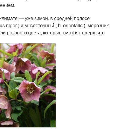
тением.
 климате — уже зимой. в средней полосе
iger ) и м. восточный ( h. orientalis ). морозник
ли розового цвета, которые смотрят вверх, что