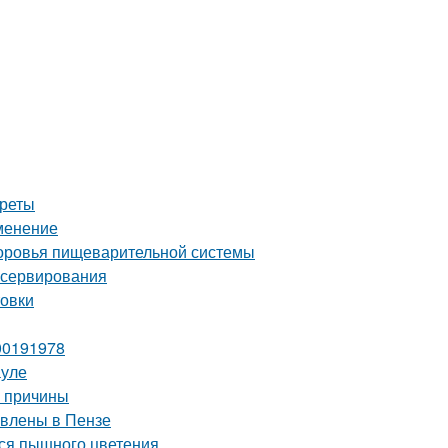
креты
именение
здоровья пищеварительной системы
онсервирования
товки
00191978
ауле
е причины
авлены в Пензе
ься пышного цветения