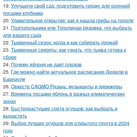
19.
Улучшите свой сад: подготовить грядку для осенней
посадки клубники
20.
Удивительное открытие: как я нашла грибы на тополе
21.
Подтопольники или Тополиная рядовка: что выбрать
для вашего сада
22.
Тыквенный сезон: когда и как собирать урожай
23.
Тыквенные секреты: как узнать, что тыква готова к
сборе
24.
Почему яблоня не дает плодов
25.
Где можно найти актуальное расписание Дидюли в
Барнауле
26.
Оркестр CAGMO Рязань: музыканты и дирижеры
27.
Времена посадки яблонь в разных климатических
зонах
28.
Быстрорастущие сорта огурцов: как выбрать и
вырастить
29.
Выбор лучших огурцов для открытого грунта в 2024
году