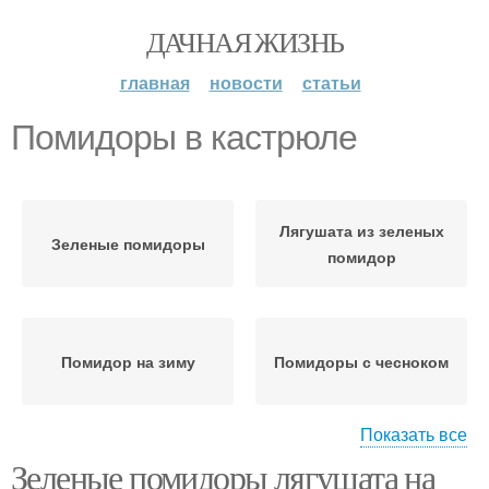
ДАЧНАЯ ЖИЗНЬ
главная
новости
статьи
Помидоры в кастрюле
Лягушата из зеленых
Зеленые помидоры
помидор
Помидор на зиму
Помидоры с чесноком
Показать все
Зеленые помидоры лягушата на
Помидоры в
Помидоры на зиму