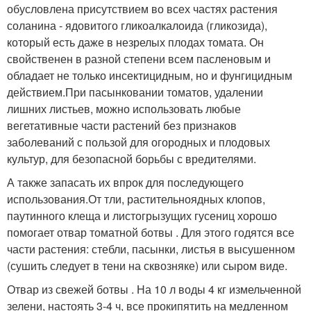
обусловлена присутствием во всех частях растения
соланина - ядовитого гликоалкалоида (гликозида),
который есть даже в незрелых плодах томата. Он
свойственен в разной степени всем пасленовым и
обладает не только инсектицидным, но и фунгицидным
действием.При пасынковании томатов, удалении
лишних листьев, можно использовать любые
вегетативные части растений без признаков
заболеваний с пользой для огородных и плодовых
культур, для безопасной борьбы с вредителями.
А также запасать их впрок для последующего
использования.От тли, растительноядных клопов,
паутинного клеща и листогрызущих гусениц хорошо
помогает отвар томатной ботвы . Для этого годятся все
части растения: стебли, пасынки, листья в высушенном
(сушить следует в тени на сквозняке) или сыром виде.
Отвар из свежей ботвы . На 10 л воды 4 кг измельченной
зелени, настоять 3-4 ч, все прокипятить на медленном