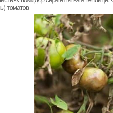
листьях помидор серые пятна в теплице.
ь) томатов