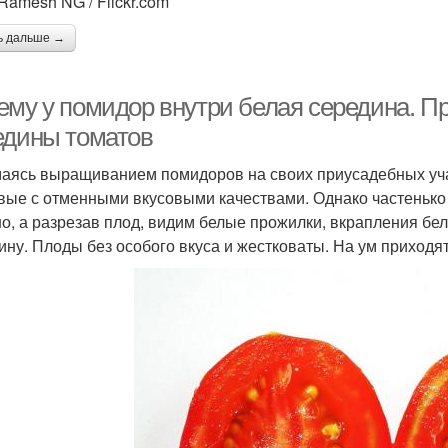
Ramesh NG / Flickr.com
ь дальше →
ему у помидор внутри белая середина. П
едины томатов
аясь выращиванием помидоров на своих приусадебных учас
вые с отменными вкусовыми качествами. Однако частенько 
о, а разрезав плод, видим белые прожилки, вкрапления бел
ину. Плоды без особого вкуса и жестковаты. На ум приходят