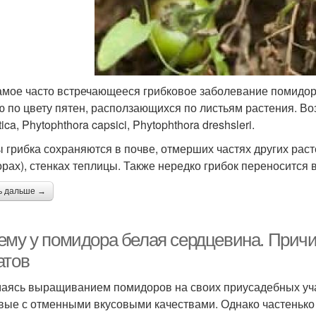
амое часто встречающееся грибковое заболевание помидор
ю по цвету пятен, расползающихся по листьям растения. Во
tica, Phytophthora capsici, Phytophthora dreshsleri.
 грибка сохраняются в почве, отмерших частях других раст
орах), стенках теплицы. Также нередко грибок переносится 
ь дальше →
ему у помидора белая сердцевина. Прич
атов
аясь выращиванием помидоров на своих приусадебных учас
вые с отменными вкусовыми качествами. Однако частенько 