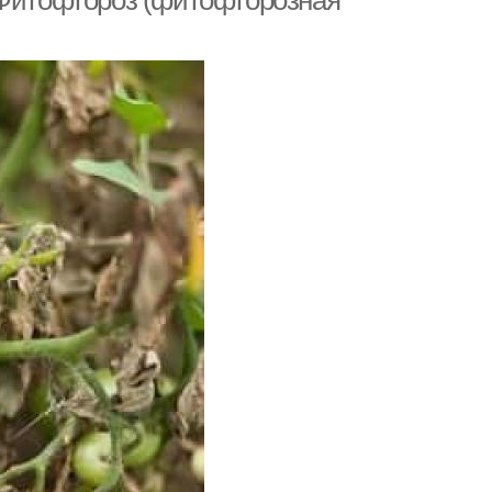
 Фитофтороз (фитофторозная