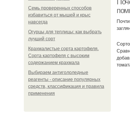
Поч
Семь проверенных способов
пом
избавиться от мышей и крыс
Почти
навсегда
загля
Огурцы для теплицы: как выбрать
лучший сорт
Сорто
Крахмалистые сорта картофеля.
Сравн
Сорта картофеля с высоким
добав
содержанием крахмала
томат
Выбираем антигололедные
реагенты - описание популярных
средств, классификация и правила
применения