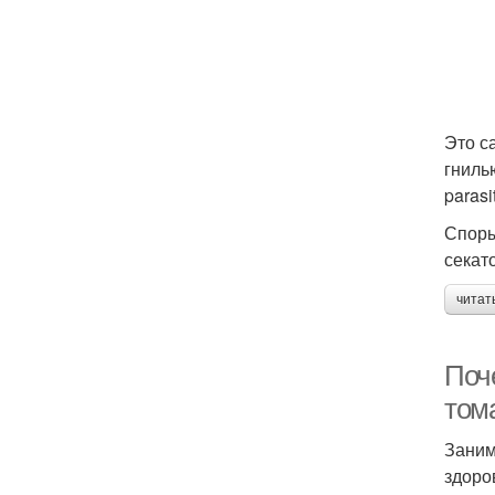
Это с
гниль
parasi
Споры
секат
читат
Поч
том
Заним
здоро