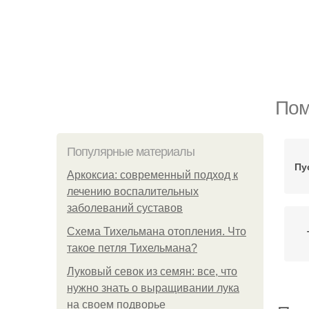
Пом
Популярные материалы
Пу
Аркоксиа: современный подход к
лечению воспалительных
заболеваний суставов
Схема Тихельмана отопления. Что
такое петля Тихельмана?
Луковый севок из семян: все, что
нужно знать о выращивании лука
на своем подворье