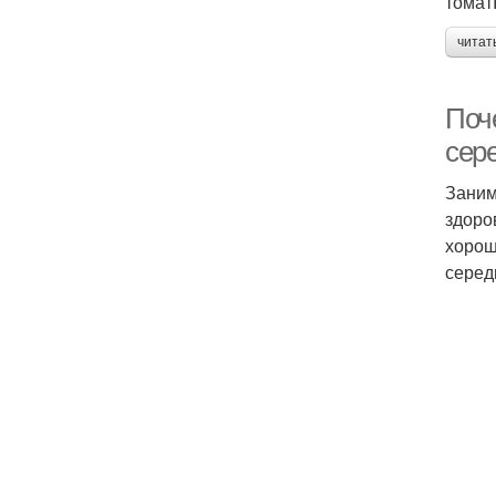
томат
читат
Поч
сер
Заним
здоро
хорош
серед