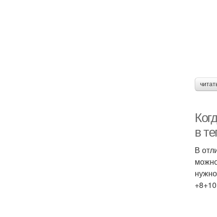
читат
Ког
в т
В отл
можно
нужно
+8+10