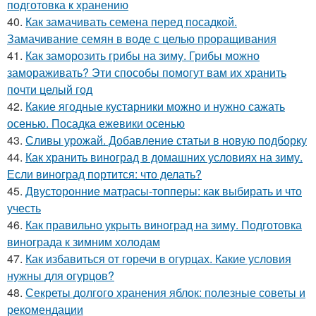
подготовка к хранению
40.
Как замачивать семена перед посадкой.
Замачивание семян в воде с целью проращивания
41.
Как заморозить грибы на зиму. Грибы можно
замораживать? Эти способы помогут вам их хранить
почти целый год
42.
Какие ягодные кустарники можно и нужно сажать
осенью. Посадка ежевики осенью
43.
Сливы урожай. Добавление статьи в новую подборку
44.
Как хранить виноград в домашних условиях на зиму.
Если виноград портится: что делать?
45.
Двусторонние матрасы-топперы: как выбирать и что
учесть
46.
Как правильно укрыть виноград на зиму. Подготовка
винограда к зимним холодам
47.
Как избавиться от горечи в огурцах. Какие условия
нужны для огурцов?
48.
Секреты долгого хранения яблок: полезные советы и
рекомендации