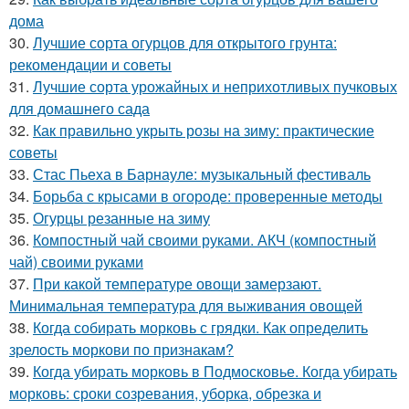
дома
30.
Лучшие сорта огурцов для открытого грунта:
рекомендации и советы
31.
Лучшие сорта урожайных и неприхотливых пучковых
для домашнего сада
32.
Как правильно укрыть розы на зиму: практические
советы
33.
Стас Пьеха в Барнауле: музыкальный фестиваль
34.
Борьба с крысами в огороде: проверенные методы
35.
Огурцы резанные на зиму
36.
Компостный чай своими руками. АКЧ (компостный
чай) своими руками
37.
При какой температуре овощи замерзают.
Минимальная температура для выживания овощей
38.
Когда собирать морковь с грядки. Как определить
зрелость моркови по признакам?
39.
Когда убирать морковь в Подмосковье. Когда убирать
морковь: сроки созревания, уборка, обрезка и