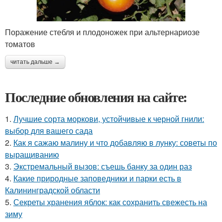
Поражение стебля и плодоножек при альтернариозе
томатов
читать дальше →
Последние обновления на сайте:
1.
Лучшие сорта моркови, устойчивые к черной гнили:
выбор для вашего сада
2.
Как я сажаю малину и что добавляю в лунку: советы по
выращиванию
3.
Экстремальный вызов: съешь банку за один раз
4.
Какие природные заповедники и парки есть в
Калининградской области
5.
Секреты хранения яблок: как сохранить свежесть на
зиму