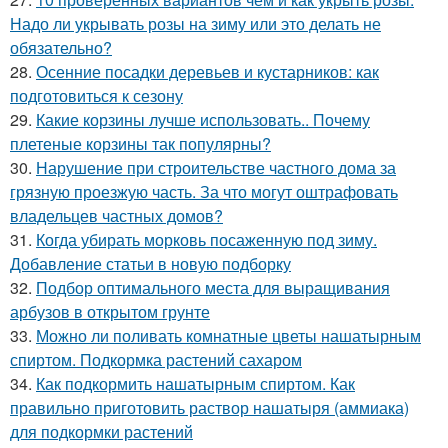
Надо ли укрывать розы на зиму или это делать не
обязательно?
28.
Осенние посадки деревьев и кустарников: как
подготовиться к сезону
29.
Какие корзины лучше использовать.. Почему
плетеные корзины так популярны?
30.
Нарушение при строительстве частного дома за
грязную проезжую часть. За что могут оштрафовать
владельцев частных домов?
31.
Когда убирать морковь посаженную под зиму.
Добавление статьи в новую подборку
32.
Подбор оптимального места для выращивания
арбузов в открытом грунте
33.
Можно ли поливать комнатные цветы нашатырным
спиртом. Подкормка растений сахаром
34.
Как подкормить нашатырным спиртом. Как
правильно приготовить раствор нашатыря (аммиака)
для подкормки растений