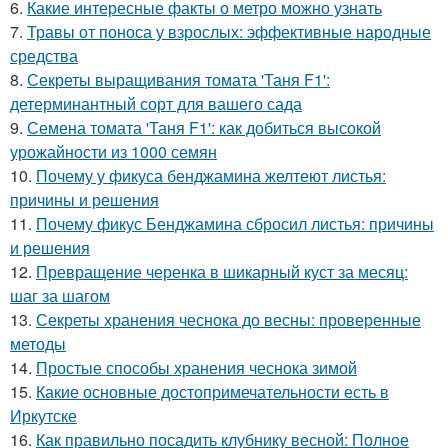
6.
Какие интересные факты о метро можно узнать
7.
Травы от поноса у взрослых: эффективные народные
средства
8.
Секреты выращивания томата 'Таня F1':
детерминантный сорт для вашего сада
9.
Семена томата 'Таня F1': как добиться высокой
урожайности из 1000 семян
10.
Почему у фикуса бенджамина желтеют листья:
причины и решения
11.
Почему фикус Бенджамина сбросил листья: причины
и решения
12.
Превращение черенка в шикарный куст за месяц:
шаг за шагом
13.
Секреты хранения чеснока до весны: проверенные
методы
14.
Простые способы хранения чеснока зимой
15.
Какие основные достопримечательности есть в
Иркутске
16.
Как правильно посадить клубнику весной: Полное