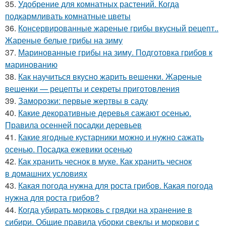
35.
Удобрение для комнатных растений. Когда
подкармливать комнатные цветы
36.
Консервированные жареные грибы вкусный рецепт..
Жареные белые грибы на зиму
37.
Маринованные грибы на зиму. Подготовка грибов к
маринованию
38.
Как научиться вкусно жарить вешенки. Жареные
вешенки — рецепты и секреты приготовления
39.
Заморозки: первые жертвы в саду
40.
Какие декоративные деревья сажают осенью.
Правила осенней посадки деревьев
41.
Какие ягодные кустарники можно и нужно сажать
осенью. Посадка ежевики осенью
42.
Как хранить чеснок в муке. Как хранить чеснок
в домашних условиях
43.
Какая погода нужна для роста грибов. Какая погода
нужна для роста грибов?
44.
Когда убирать морковь с грядки на хранение в
сибири. Общие правила уборки свеклы и моркови с