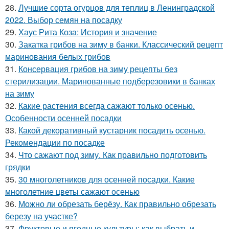
28.
Лучшие сорта огурцов для теплиц в Ленинградской
2022. Выбор семян на посадку
29.
Хаус Рита Коза: История и значение
30.
Закатка грибов на зиму в банки. Классический рецепт
маринования белых грибов
31.
Консервация грибов на зиму рецепты без
стерилизации. Маринованные подберезовики в банках
на зиму
32.
Какие растения всегда сажают только осенью.
Особенности осенней посадки
33.
Какой декоративный кустарник посадить осенью.
Рекомендации по посадке
34.
Что сажают под зиму. Как правильно подготовить
грядки
35.
30 многолетников для осенней посадки. Какие
многолетние цветы сажают осенью
36.
Можно ли обрезать берёзу. Как правильно обрезать
березу на участке?
37.
Фруктовые и ягодные культуры: как выбрать и