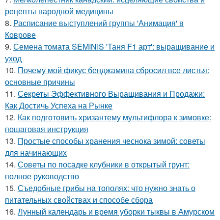
рецепты народной медицины
8.
Расписание выступлений группы 'Анимация' в
Коврове
9.
Семена томата SEMINIS 'Таня F1 арт': выращивание и
уход
10.
Почему мой фикус бенджамина сбросил все листья:
основные причины
11.
Секреты Эффективного Выращивания и Продажи:
Как Достичь Успеха на Рынке
12.
Как подготовить хризантему мультифлора к зимовке:
пошаговая инструкция
13.
Простые способы хранения чеснока зимой: советы
для начинающих
14.
Советы по посадке клубники в открытый грунт:
полное руководство
15.
Съедобные грибы на тополях: что нужно знать о
питательных свойствах и способе сбора
16.
Лунный календарь и время уборки тыквы в Амурском