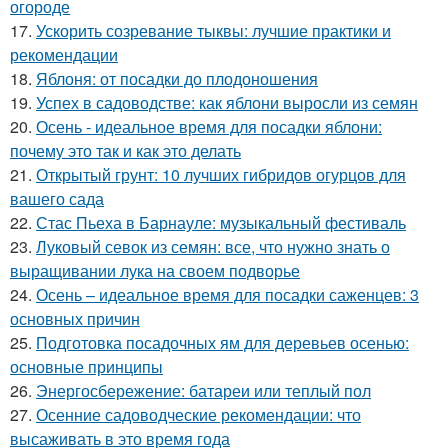
огороде
17.
Ускорить созревание тыквы: лучшие практики и
рекомендации
18.
Яблоня: от посадки до плодоношения
19.
Успех в садоводстве: как яблони выросли из семян
20.
Осень - идеальное время для посадки яблони:
почему это так и как это делать
21.
Открытый грунт: 10 лучших гибридов огурцов для
вашего сада
22.
Стас Пьеха в Барнауле: музыкальный фестиваль
23.
Луковый севок из семян: все, что нужно знать о
выращивании лука на своем подворье
24.
Осень – идеальное время для посадки саженцев: 3
основных причин
25.
Подготовка посадочных ям для деревьев осенью:
основные принципы
26.
Энергосбережение: батареи или теплый пол
27.
Осенние садоводческие рекомендации: что
высаживать в это время года