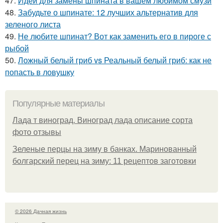
47.
Идеи для замены шпината в вашем любимом смузи
48.
Забудьте о шпинате: 12 лучших альтернатив для
зеленого листа
49.
Не любите шпинат? Вот как заменить его в пироге с
рыбой
50.
Ложный белый гриб vs Реальный белый гриб: как не
попасть в ловушку
Популярные материалы
Лада т виноград. Виноград лада описание сорта
фото отзывы
Зеленые перцы на зиму в банках. Маринованный
болгарский перец на зиму: 11 рецептов заготовки
© 2026 Дачная жизнь