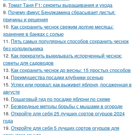
8.
Томат Таня F1: секреты выращивания и ухода
9.
Почему фикус Бенджамина сбрасывает листья:
причины и решения
10.
Как сохранить чеснок свежим долгие месяцы:
хранение в банках с солью
11.
Пять самых популярных способов сохранить чеснок
без холодильника
12.
Как прекратить выкидывать испорченный чеснок:
советы для садоводов
13.
Как сохранить чеснок до весны: 15 простых способов
14.
Преимущества посадки клубники осенью
15.
Успех или провал: как выживет яблоня, посаженная в
августе
16.
Пошаговый гид по посадке яблони по схеме
17.
Безвредные методы борьбы с мышами в огороде
18.
Откройте для себя 25 лучших сортов огурцов 2024
года
19.
Откройте для себя 5 лучших сортов огурцов для