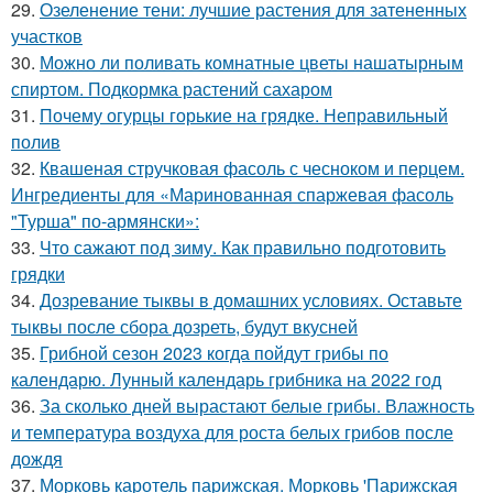
29.
Озеленение тени: лучшие растения для затененных
участков
30.
Можно ли поливать комнатные цветы нашатырным
спиртом. Подкормка растений сахаром
31.
Почему огурцы горькие на грядке. Неправильный
полив
32.
Квашеная стручковая фасоль с чесноком и перцем.
Ингредиенты для «Маринованная спаржевая фасоль
"Турша" по-армянски»:
33.
Что сажают под зиму. Как правильно подготовить
грядки
34.
Дозревание тыквы в домашних условиях. Оставьте
тыквы после сбора дозреть, будут вкусней
35.
Грибной сезон 2023 когда пойдут грибы по
календарю. Лунный календарь грибника на 2022 год
36.
За сколько дней вырастают белые грибы. Влажность
и температура воздуха для роста белых грибов после
дождя
37.
Морковь каротель парижская. Морковь 'Парижская