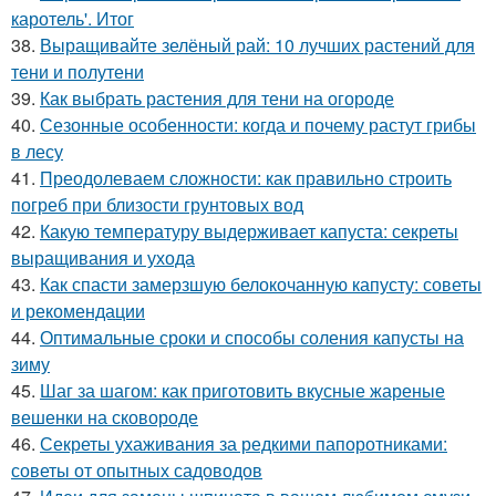
каротель'. Итог
38.
Выращивайте зелёный рай: 10 лучших растений для
тени и полутени
39.
Как выбрать растения для тени на огороде
40.
Сезонные особенности: когда и почему растут грибы
в лесу
41.
Преодолеваем сложности: как правильно строить
погреб при близости грунтовых вод
42.
Какую температуру выдерживает капуста: секреты
выращивания и ухода
43.
Как спасти замерзшую белокочанную капусту: советы
и рекомендации
44.
Оптимальные сроки и способы соления капусты на
зиму
45.
Шаг за шагом: как приготовить вкусные жареные
вешенки на сковороде
46.
Секреты ухаживания за редкими папоротниками:
советы от опытных садоводов