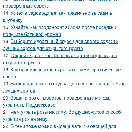
проверенные советы
14.
Успех в садоводстве: как правильно высадить
клубнику
15.
Узнайте, как плодоносит яблоня после посадки и
получите большой урожай
16.
Выберите идеальный огурец для своего сада: 12
лучших сортов для открытого грунта
17.
Откройте для себя 15 новых сортов огурцов для
открытого грунта
18.
Как правильно укрыть розы на зиму: практические
советы
19.
Выбор идеального огурца для северо-запада: обзор
лучших сортов
20.
Защита роз от морозов: проверенные методы
укрытия в Подмосковье
21.
Чем укрыть розы на зиму. Воздушно-сухой способ
укрытия роз на зиму
22.
В тени тоже можно выращивать: 10 овощей для