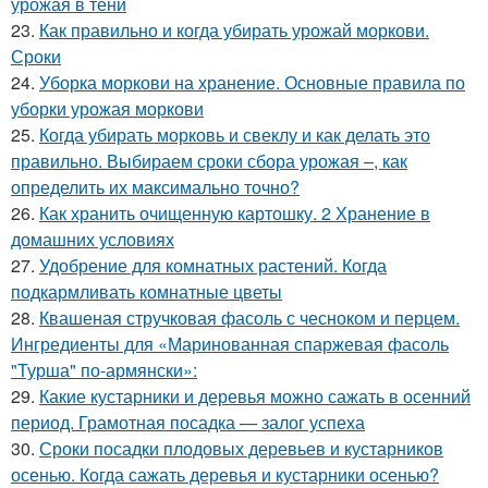
урожая в тени
23.
Как правильно и когда убирать урожай моркови.
Сроки
24.
Уборка моркови на хранение. Основные правила по
уборки урожая моркови
25.
Когда убирать морковь и свеклу и как делать это
правильно. Выбираем сроки сбора урожая –, как
определить их максимально точно?
26.
Как хранить очищенную картошку. 2 Хранение в
домашних условиях
27.
Удобрение для комнатных растений. Когда
подкармливать комнатные цветы
28.
Квашеная стручковая фасоль с чесноком и перцем.
Ингредиенты для «Маринованная спаржевая фасоль
"Турша" по-армянски»:
29.
Какие кустарники и деревья можно сажать в осенний
период. Грамотная посадка — залог успеха
30.
Сроки посадки плодовых деревьев и кустарников
осенью. Когда сажать деревья и кустарники осенью?