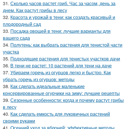
31.
Сколько часов растет гриб. Час за часом, день за
днем. Как растут грибы в лесу
32.
Красота и урожай в тени: как создать красивый и
плодородный сад
33.
Посадка овощей в тени: лучшие варианты для
вашего сада
34.
Полутень: как выбрать растения для тенистой части
участка
35.
Подходящие растения для тенистых участков дачи
36.
В тени не растет: 10 растений для тени на даче
37.
Убираем горечь из огурцов легко и быстро. Как
убрать горечь из огурцов: методы
38.
Как сделать идеальные маленькие
консервированные огурчики на зиму: лучшие рецепты
39.
Сезонные особенности: когда и почему растут грибы
в лесу
40.
Как сделать емкость для луковичных растений
своими руками
41.
Осенний уход за яблоней: эффективные методы