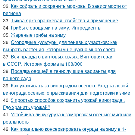
32.
Как собрать и сохранить морковь. В зависимости от
региона
33.
Тыква ярко оранжевая: свойства и применение
34.
Грибы с овощами на зиму. Ингредиенты
35.
Жареные грибы на зиму
36.
Огородные культуры для теневых участков: как
выбрать растения, которым не нужно много света
37.
Вся правда о винтовых сваях. Винтовая свая
в СССР. История формата 108/300
38.
Посадка овощей в тени: лучшие варианты для
вашего сада
39.
Как ухаживать за виноградом осенью. Уход за лозой
винограда осенью: опрыскивания для подготовки к зиме
40.
5 простых способов сохранить урожай винограда..
Где хранить урожай?
41.
Устойчива ли кукуруза к заморозкам осенью: миф или
реальность
42.
Как правильно консервировать огурцы на зиму в 1-