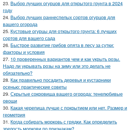
23.
Выбор лучших огурцов для открытого грунта в 2024
году
24.
Выбор лучших раннеспелых сортов огурцов для
вашего огорода
25.
Кустовые огурцы для открытого грунта: 6 лучших
сортов для вашего сада
26.
Быстрое развитие грибов опята в лесу за сутки:
факторы и условия
27.
10 проверенных вариантов чем и как укрыть розы.
Надо ли укрывать розы на зиму или это делать не
обязательно?
28.
Как правильно посадить деревья и кустарники
осенью: практические советы
29.
Скрытые сокровища вашего огорода: тенелюбивые
овощи
30.
Какая черепица лучше с покрытием или нет. Размер и
геометрия
31.
Когда собирать морковь с грядки. Как определить
зрелость моркови по признакам?