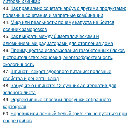
литровых банках
43.
Как правильно сочетать арбуз с другими продуктами:
полезные сочетания и запретные комбинации
44.
Миф или реальность: почему капуста не боится
осенних заморозков
45.
Как выбрать между биметаллическими и
алюминиевыми радиаторами для отопления дома
46.
Преимущества использования газобетонных блоков
в строительстве: экономия, энергоэффективность,
экологичность
47.
Шпинат - секрет здорового питания: полезные
свойства и рецепты блюд
48.
Забудьте о шпинате: 12 лучших альтернатив для
зеленого листа
49.
Эффективные способы просушки собранного
картофеля
50.
Боровик или ложный белый гриб: как не путаться при
сборе грибов