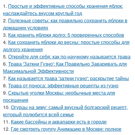
1.
Простые и эффективные способы хранения яблок:
наслаждайтесь вкусом круглый год
2.
Полезные советы: как правильно сохранить яблоки в
домашних условиях
3.
Как хранить яблоки долго: 5 проверенных способов
4.
Как сохранить яблоки до весны: простые способы для
долгого хранения
5.
Откройте для себя: как по-научному называется трава
6.
Трава 'Заткни Гузно': Как Правильно Заваривать для
Максимальной Эффективности
7.
Как называется трава 'заткни гузно': раскрытие тайны
8.
Трава от поноса: эффективные рецепты из гузно
9.
Скрытые уголки Москвы: необычные места для
посещения
10.
Огурцы на зиму: самый вкусный болгарский рецепт,
который полюбится всей семье
11.
Какие бассейны и аквапарки есть в городе
12.
Где смотреть группу Анимацию в Москве: полное