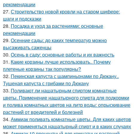
рекомендации
27.
Строительство новой кровли на старом шифере:
шаги и подсказки
28.
Посадка и уход за растениями: основные
рекомендации
29.
Осенние сады: до каких температур можно
высаживать саженцы
30.
Осень в саду: основные работы и их важность
31.
Какие корзины лучше использовать.. Почему
плетеные корзины так популярны?
32.
Пекинская капуста с шампиньонами по Дюкану..
Тушеная капуста с грибами по Дюкану
33.
Поливают ли нашатырным спиртом комнатные
цветы. Применение нашатырного спирта для подкормки
и полива комнатных цветов на литр воды: опрыскивание
растений от вредителей и болезней
34.
Аммиак поливать комнатные цветы. Для каких цветов
может применяться нашатырный спирт и в каких случаях
35.
Аммиак 10 процентный для комнатных растений.