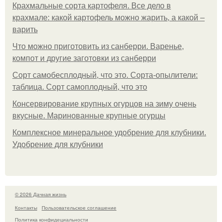
Крахмальные сорта картофеля. Все дело в
крахмале: какой картофель можно жарить, а какой –
варить
Что можно приготовить из санберри. Варенье,
компот и другие заготовки из санберри
Сорт самобесплодный, что это. Сорта-опылители:
таблица. Сорт самоплодный, что это
Консервирование крупных огурцов на зиму очень
вкусные. Маринованные крупные огурцы
Комплексное минеральное удобрение для клубники.
Удобрение для клубники
© 2026 Дачная жизнь
Контакты
Пользовательское соглашение
Политика конфидециальности