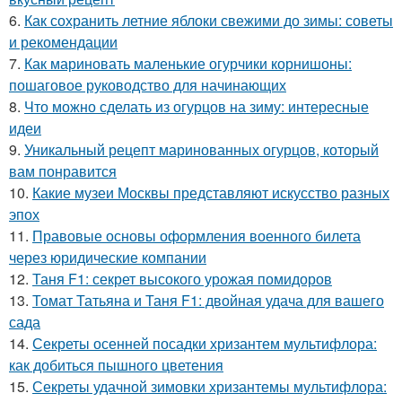
6.
Как сохранить летние яблоки свежими до зимы: советы
и рекомендации
7.
Как мариновать маленькие огурчики корнишоны:
пошаговое руководство для начинающих
8.
Что можно сделать из огурцов на зиму: интересные
идеи
9.
Уникальный рецепт маринованных огурцов, который
вам понравится
10.
Какие музеи Москвы представляют искусство разных
эпох
11.
Правовые основы оформления военного билета
через юридические компании
12.
Таня F1: секрет высокого урожая помидоров
13.
Томат Татьяна и Таня F1: двойная удача для вашего
сада
14.
Секреты осенней посадки хризантем мультифлора:
как добиться пышного цветения
15.
Секреты удачной зимовки хризантемы мультифлора: