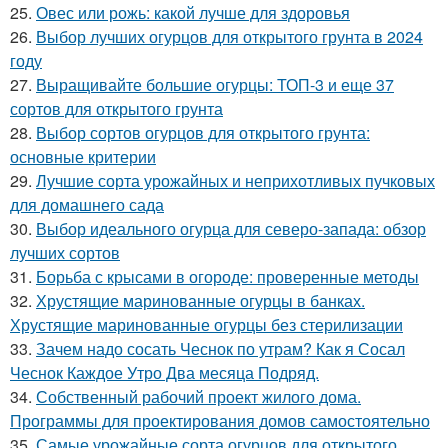
25.
Овес или рожь: какой лучше для здоровья
26.
Выбор лучших огурцов для открытого грунта в 2024
году
27.
Выращивайте большие огурцы: ТОП-3 и еще 37
сортов для открытого грунта
28.
Выбор сортов огурцов для открытого грунта:
основные критерии
29.
Лучшие сорта урожайных и неприхотливых пучковых
для домашнего сада
30.
Выбор идеального огурца для северо-запада: обзор
лучших сортов
31.
Борьба с крысами в огороде: проверенные методы
32.
Хрустящие маринованные огурцы в банках.
Хрустящие маринованные огурцы без стерилизации
33.
Зачем надо сосать Чеснок по утрам? Как я Сосал
Чеснок Каждое Утро Два месяца Подряд.
34.
Собственный рабочий проект жилого дома.
Программы для проектирования домов самостоятельно
35.
Самые урожайные сорта огурцов для открытого