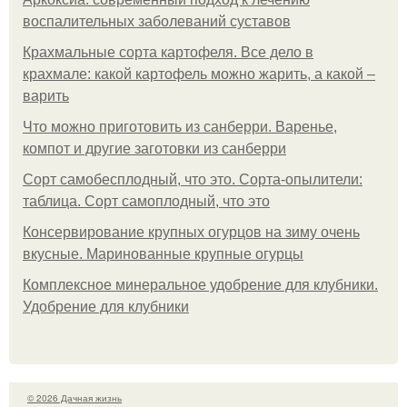
воспалительных заболеваний суставов
Крахмальные сорта картофеля. Все дело в
крахмале: какой картофель можно жарить, а какой –
варить
Что можно приготовить из санберри. Варенье,
компот и другие заготовки из санберри
Сорт самобесплодный, что это. Сорта-опылители:
таблица. Сорт самоплодный, что это
Консервирование крупных огурцов на зиму очень
вкусные. Маринованные крупные огурцы
Комплексное минеральное удобрение для клубники.
Удобрение для клубники
© 2026 Дачная жизнь