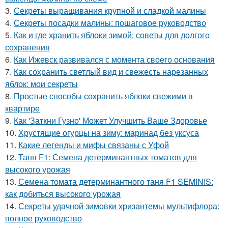
3.
Секреты выращивания крупной и сладкой малины
4.
Секреты посадки малины: пошаговое руководство
5.
Как и где хранить яблоки зимой: советы для долгого
сохранения
6.
Как Ижевск развивался с момента своего основания
7.
Как сохранить светлый вид и свежесть нарезанных
яблок: мои секреты
8.
Простые способы сохранить яблоки свежими в
квартире
9.
Как 'Заткни Гузно' Может Улучшить Ваше Здоровье
10.
Хрустящие огурцы на зиму: маринад без уксуса
11.
Какие легенды и мифы связаны с Уфой
12.
Таня F1: Семена детерминантных томатов для
высокого урожая
13.
Семена томата детерминантного таня F1 SEMINIS:
как добиться высокого урожая
14.
Секреты удачной зимовки хризантемы мультифлора:
полное руководство