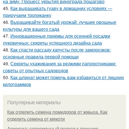
на зиму. Процесс укрытия винограда пошагово
45.
Как выращивать гуаву в домашних условиях —
приручаем тропиканку
46.
Выращивайте богатый урожай: лучшие овощные
культуры для вашего сада
47.
Инновационные приемы для осенней посадки
луковичных: секреты успешного дизайна сада
48.
Как спасти рассаду капусты после заморозков:
основные правила первой помощи
49.
Секреты ухаживания за редкими папоротниками:
советы от опытных садоводов
50.
Как шпинат может помочь вам избавиться от лишних
килограммов
Популярные материалы
Как отделить семена помидоров от жмыха. Как
отделить семена от мякоти
Аркоксиа: современный подход к лечению