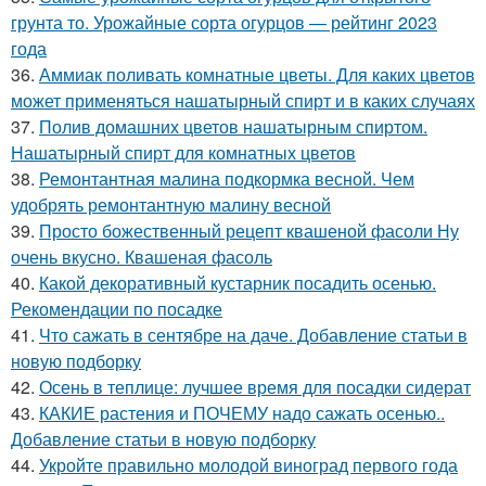
грунта то. Урожайные сорта огурцов — рейтинг 2023
года
36.
Аммиак поливать комнатные цветы. Для каких цветов
может применяться нашатырный спирт и в каких случаях
37.
Полив домашних цветов нашатырным спиртом.
Нашатырный спирт для комнатных цветов
38.
Ремонтантная малина подкормка весной. Чем
удобрять ремонтантную малину весной
39.
Просто божественный рецепт квашеной фасоли Ну
очень вкусно. Квашеная фасоль
40.
Какой декоративный кустарник посадить осенью.
Рекомендации по посадке
41.
Что сажать в сентябре на даче. Добавление статьи в
новую подборку
42.
Осень в теплице: лучшее время для посадки сидерат
43.
КАКИЕ растения и ПОЧЕМУ надо сажать осенью..
Добавление статьи в новую подборку
44.
Укройте правильно молодой виноград первого года