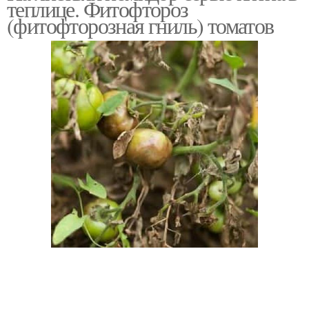
теплице. Фитофтороз
(фитофторозная гниль) томатов
Огурцов в теплице
Пятна на огурцах