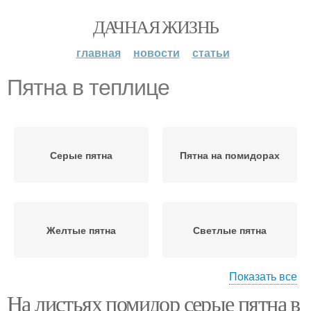
ДАЧНАЯ ЖИЗНЬ
главная
новости
статьи
Пятна в теплице
Серые пятна
Пятна на помидорах
Желтые пятна
Светлые пятна
Показать все
На листьях помидор серые пятна в
Пятна на листьях
Томаты в теплице