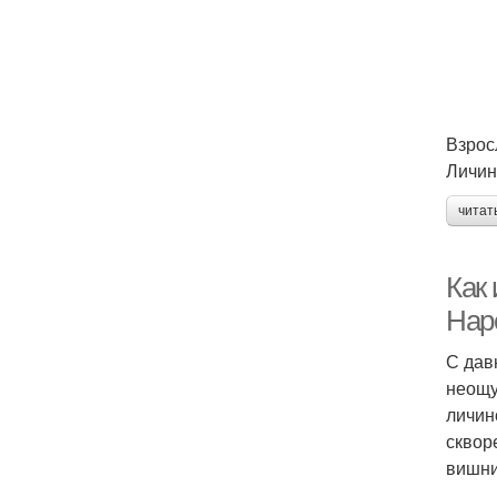
Взрос
Личин
читат
Как
Нар
С дав
неощу
личин
сквор
вишни