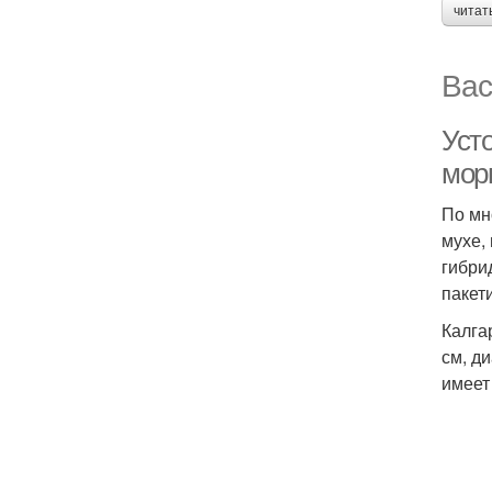
читат
Вас
Усто
мор
По мн
мухе,
гибри
пакет
Калга
см, д
имеет