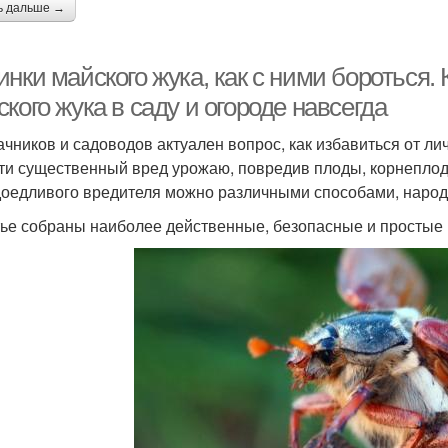
ь дальше →
нки майского жука, как с ними бороться. 
кого жука в саду и огороде навсегда
ачников и садоводов актуален вопрос, как избавиться от л
ти существенный вред урожаю, повредив плоды, корнеплод
доедливого вредителя можно различными способами, наро
тье собраны наиболее действенные, безопасные и простые