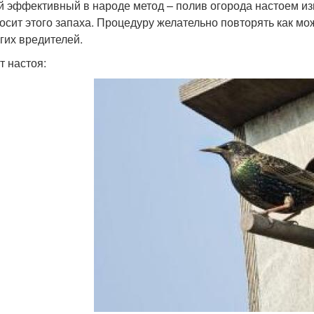
й эффективный в народе метод – полив огорода настоем из
осит этого запаха. Процедуру желательно повторять как мо
угих вредителей.
т настоя: