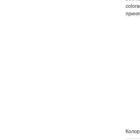
color
приня
Колор