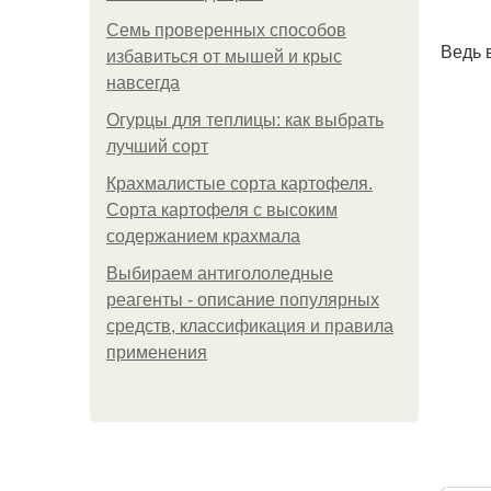
Семь проверенных способов
Ведь 
избавиться от мышей и крыс
навсегда
Огурцы для теплицы: как выбрать
лучший сорт
Крахмалистые сорта картофеля.
Сорта картофеля с высоким
содержанием крахмала
Выбираем антигололедные
реагенты - описание популярных
средств, классификация и правила
применения