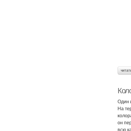
читат
Кол
Один 
На те
колор
он пе
всю к