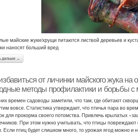
лые майские жуки/хрущи питаются листвой деревьев и куст
ки наносят больший вред
ь дальше →
 избавиться от личинки майского жука на
одные методы профилактики и борьбы с
них времен садоводы заметили, что там, где обитают скворц
тим вовсе. Статистика утверждает, что птичья пара во врем
ок для прокорма своего потомства. Привлечь крылатых «з
ечников. При этом нужно учитывать, что птицы повреждают
. Если птиц будет слишком много, то урожая ягод можно и н