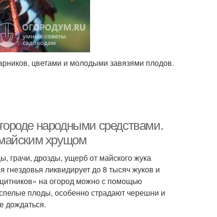
арников, цветами и молодыми завязями плодов.
 огороде народными средствами.
 майским хрущом
ы, грачи, дрозды, ущерб от майского жука
я гнездовья ликвидирует до 8 тысяч жуков и
ащитников» на огород можно с помощью
 спелые плоды, особенно страдают черешни и
е дождаться.