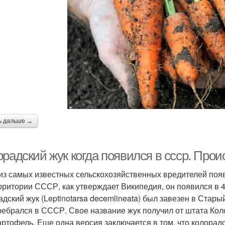
ь дальше →
орадский жук когда появился в ссср. Про
из самых известных сельскохозяйственных вредителей поя
рритории СССР, как утверждает Википедия, он появился в 4
адский жук (Leptinotarsa decemlineata) был завезен в Стар
ребрался в СССР. Свое название жук получил от штата Коло
артофель. Еще одна версия заключается в том, что колорад