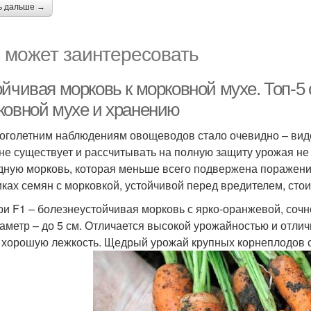
ь дальше →
 может заинтересовать
йчивая морковь к морковной мухе. Топ-5 
ковной мухе и хранению
оголетним наблюдениям овощеводов стало очевидно – видо
 не существует и рассчитывать на полную защиту урожая не
дную морковь, которая меньше всего подвержена поражени
иках семян с морковкой, устойчивой перед вредителем, стои
ри F1 – болезнеустойчивая морковь с ярко-оранжевой, сочн
иаметр – до 5 см. Отличается высокой урожайностью и отли
 хорошую лежкость. Щедрый урожай крупных корнеплодов со