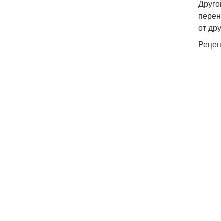
Друго
перен
от др
Рецеп