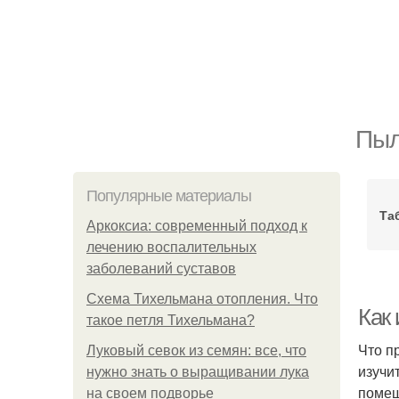
Пыл
Популярные материалы
Та
Аркоксиа: современный подход к
лечению воспалительных
заболеваний суставов
Схема Тихельмана отопления. Что
Как
такое петля Тихельмана?
Что п
Луковый севок из семян: все, что
изучи
нужно знать о выращивании лука
помещ
на своем подворье