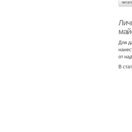
читат
Личи
майс
Для д
нанес
от на
В ста