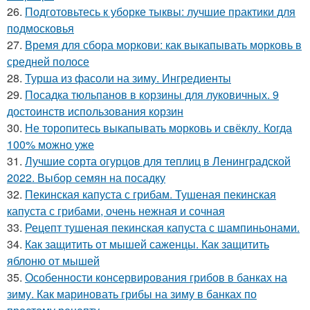
26.
Подготовьтесь к уборке тыквы: лучшие практики для
подмосковья
27.
Время для сбора моркови: как выкапывать морковь в
средней полосе
28.
Турша из фасоли на зиму. Ингредиенты
29.
Посадка тюльпанов в корзины для луковичных. 9
достоинств использования корзин
30.
Не торопитесь выкапывать морковь и свёклу. Когда
100% можно уже
31.
Лучшие сорта огурцов для теплиц в Ленинградской
2022. Выбор семян на посадку
32.
Пекинская капуста с грибам. Тушеная пекинская
капуста с грибами, очень нежная и сочная
33.
Рецепт тушеная пекинская капуста с шампиньонами.
34.
Как защитить от мышей саженцы. Как защитить
яблоню от мышей
35.
Особенности консервирования грибов в банках на
зиму. Как мариновать грибы на зиму в банках по