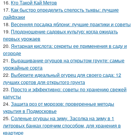
16.
Кто Такой Кай Метов
17.
Как быстро определить спелость тыквы: лучшие
лайфхаки
18.
Весенняя посадка яблони: лучшие практики и советы
19.
Плодоношение садовых культур: когда ожидать
первых урожаев
20.
Янтарная кислота: секреты ее применения в саду и
огороде
21.
Выращивание огурцов на открытом грунте: самые
урожайные сорта
22.
Выберите идеальный огурец для своего сада: 12
лучших сортов для открытого грунта
23.
Просто и эффективно: советы по хранению свежей
капусты
24.
Защита роз от морозов: проверенные методы
укрытия в Подмосковье
25.
Соленые огурцы на зиму. Засолка на зиму в 1
литровых банках горячим способом, для хранения в
квартире