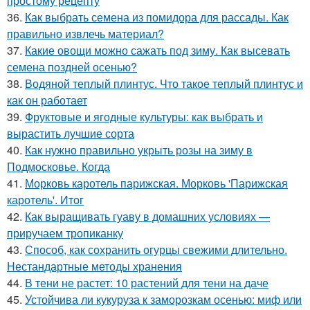
простому рецепту
36.
Как выбрать семена из помидора для рассады. Как
правильно извлечь материал?
37.
Какие овощи можно сажать под зиму. Как высевать
семена поздней осенью?
38.
Водяной теплый плинтус. Что такое теплый плинтус и
как он работает
39.
Фруктовые и ягодные культуры: как выбрать и
вырастить лучшие сорта
40.
Как нужно правильно укрыть розы на зиму в
Подмосковье. Когда
41.
Морковь каротель парижская. Морковь 'Парижская
каротель'. Итог
42.
Как выращивать гуаву в домашних условиях —
приручаем тропиканку
43.
Способ, как сохранить огурцы свежими длительно.
Нестандартные методы хранения
44.
В тени не растет: 10 растений для тени на даче
45.
Устойчива ли кукуруза к заморозкам осенью: миф или