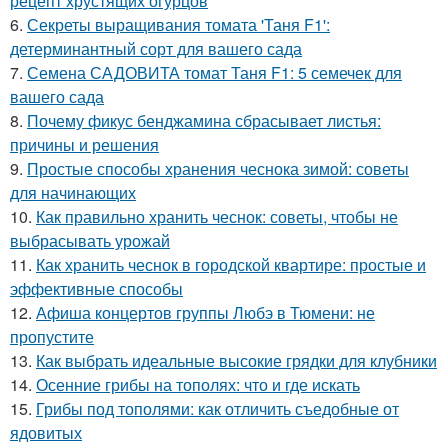
рецепт хрустящих огурцов
6.
Секреты выращивания томата 'Таня F1':
детерминантный сорт для вашего сада
7.
Семена САДОВИТА томат Таня F1: 5 семечек для
вашего сада
8.
Почему фикус бенджамина сбрасывает листья:
причины и решения
9.
Простые способы хранения чеснока зимой: советы
для начинающих
10.
Как правильно хранить чеснок: советы, чтобы не
выбрасывать урожай
11.
Как хранить чеснок в городской квартире: простые и
эффективные способы
12.
Афиша концертов группы Любэ в Тюмени: не
пропустите
13.
Как выбрать идеальные высокие грядки для клубники
14.
Осенние грибы на тополях: что и где искать
15.
Грибы под тополями: как отличить съедобные от
ядовитых