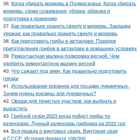
36.
Когда убирать морковь в Подмосковье. Когда убирать
морковь: сроки созревания, уборка, обрезка и
подготовка к хранению
37.
Как правильно хранить свеклу и морковь. Закладка
урожая: как правильно хранить свеклу и морковь
38.
Как приготовить грибы в автоклаве. Порядок
приготовления грибов в автоклаве в домашних условиях
39.
Ремонтантная малина подкормка весной. Чем
удобрять ремонтантную малину весной
40.
Что сажают под зиму. Как правильно подготовить
грядки
41.
Использование корзинок для посадки луковичных.
Зачем нужны корзины для луковичных?
42.
Овощи для тенистых участков: как выбрать и
вырастить
43.
Грибной сезон 2023 когда пойдут грибы по
календарю. Лунный календарь грибника на 2022 год
44.
Вся правда о винтовых сваях. Винтовая свая
в СССР. История формата 108/300