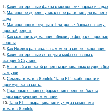
1.
Какие интересные факты о московских парках и садах
2.
Малиновое дерево: уникальное растение для вашего
сада
3.
Маринованные огурцы в 1-литровых банках на зиму:
простой рецепт
4.
Как сохранить домашние яблоки до февраля: простые
советы
5.
Как Ижевск развивался с момента своего основания
6.
Какие интересные легенды и мифы связаны с
историей Ступино
7.
Быстрый и простой рецепт маринованных огурцов без
закрутки
8.
Семена томатов Seminis 'Таня F1': особенности и
преимущества сорта
9.
Правовые основы оформления военного билета
через юридические компании
10.
Таня F1 — выращивание и уход за семенами
томатов Seminis