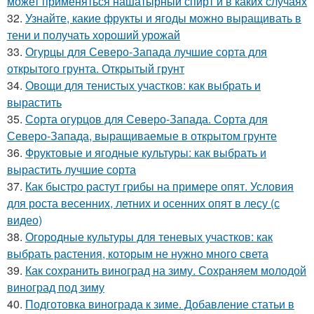
может применяться нашатырный спирт и в каких случаях
32.
Узнайте, какие фрукты и ягоды можно выращивать в
тени и получать хороший урожай
33.
Огурцы для Северо-Запада лучшие сорта для
открытого грунта. Открытый грунт
34.
Овощи для тенистых участков: как выбрать и
вырастить
35.
Сорта огурцов для Северо-Запада. Сорта для
Северо-Запада, выращиваемые в открытом грунте
36.
Фруктовые и ягодные культуры: как выбрать и
вырастить лучшие сорта
37.
Как быстро растут грибы на примере опят. Условия
для роста весенних, летних и осенних опят в лесу (с
видео)
38.
Огородные культуры для теневых участков: как
выбрать растения, которым не нужно много света
39.
Как сохранить виноград на зиму. Сохраняем молодой
виноград под зиму
40.
Подготовка винограда к зиме. Добавление статьи в