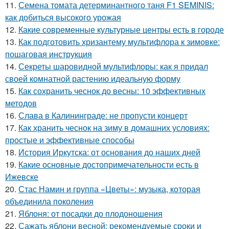
11.
Семена томата детерминантного таня F1 SEMINIS:
как добиться высокого урожая
12.
Какие современные культурные центры есть в городе
13.
Как подготовить хризантему мультифлора к зимовке:
пошаговая инструкция
14.
Секреты шаровидной мультифлоры: как я придал
своей комнатной растению идеальную форму
15.
Как сохранить чеснок до весны: 10 эффективных
методов
16.
Слава в Калининграде: не пропусти концерт
17.
Как хранить чеснок на зиму в домашних условиях:
простые и эффективные способы
18.
История Иркутска: от основания до наших дней
19.
Какие основные достопримечательности есть в
Ижевске
20.
Стас Намин и группа «Цветы»: музыка, которая
объединила поколения
21.
Яблоня: от посадки до плодоношения
22.
Сажать яблони весной: рекомендуемые сроки и