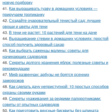
новую подборку
41.
Как выращивать гуаву в домашних условиях —
приручаем тропиканку
42.
Создайте очаровательный тенистый сад: лучшие
овощи и цветы для тени
43.
В тени не растет: 10 растений для тени на даче
44.
Выращивание стевии в домашних условиях: простой
способ получить здоровый сахар
45.
Как выбрать саженцы малины: советы для
начинающих садоводов
46.
Секреты долгого хранения яблок: полезные советы и
рекомендации
47.
Миф развенчан: арбузы не боятся осенних
заморозков
48.
Как сделать дачу неприступной: 10 простых способов
охраны своими руками
49.
Секреты ухаживания за редкими папоротниками:
советы от опытных садоводов
50.
Как приготовить вкусные бисквиты без шпината