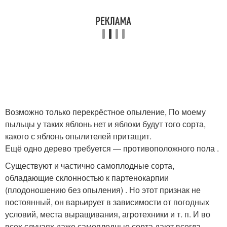
​Возможно только перекрёстное опыление, По моему
пыльцы у таких яблонь нет и яблоки будут того сорта,
какого с яблонь опылителей притащит.​
​Ещё одно дерево требуется — противоположного пола .​
​Существуют и частично самоплодные сорта,
обладающие склонностью к партенокарпии
(плодоношению без опыления) . Но этот признак не
постоянный, он варьирует в зависимости от погодных
условий, места выращивания, агротехники и т. п. И во
всех случаях даже самоплодные сорта дают всегда