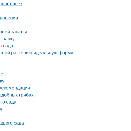
оряет всех
хранения
шней закатки
изнанку
о сада
атной растению идеальную форму
ке
ку
 рекомендации
ъедобных грибах
го сада
ия
вашего сада