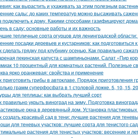
евия: как вырастить и ухаживать за этим полезным растен
енние сады: до каких температур можно высаживать саже
з подключить к дому. Какими способами газифицируют дома
ень в саду: основные работы и их важность
чшие тепличные сорта огурцов для ленинградской области:
енние посадки деревьев и кустарников: как подготовиться к
к сделать грядку под клубнику осенью. Как правильно сажат
реная пекинская капуста с шампиньонами. Салат «Пир ко
миак 10 процентный для комнатных растений. Полезные с
ква ярко оранжевая: свойства и применение
к приготовить грибы в автоклаве. Порядок приготовления 
олько грамм суперфосфата в 1 столовой ложке. 5, 10, 15, 2
урцы для теплицы: как выбрать лучший сорт
к правильно укрыть виноград на зиму. Подготовка виноград
астиковые окна в деревянный дом. Установка пластиковых 
к создать красивый сад в тени: лучшие растения для теневы
ощи для теневых участков: лучшие сорта для тенистого сад
тимальные растения для тенистых участков: весенние и ле