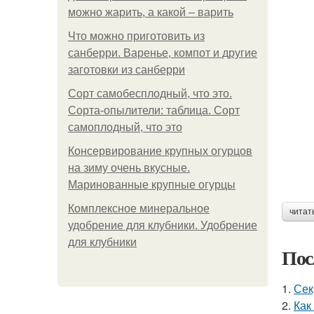
можно жарить, а какой – варить
Что можно приготовить из
санберри. Варенье, компот и другие
заготовки из санберри
Сорт самобесплодный, что это.
Сорта-опылители: таблица. Сорт
самоплодный, что это
Консервирование крупных огурцов
на зиму очень вкусные.
Маринованные крупные огурцы
Комплексное минеральное
читат
удобрение для клубники. Удобрение
для клубники
Пос
1.
Сек
2.
Как