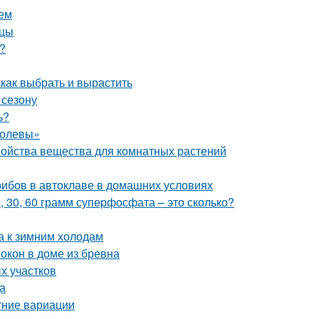
ием
нцы
?
 как выбрать и вырастить
 сезону
ь?
ролевы»
войства вещества для комнатных растений
грибов в автоклаве в домашних условиях
0, 30, 60 грамм суперфосфата – это сколько?
а к зимним холодам
окон в доме из бревна
х участков
а
тние вариации