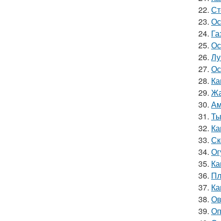
22.
Ст
23.
Ос
24.
Га
25.
Ос
26.
Лу
27.
Ос
28.
Ка
29.
Жа
30.
Ам
31.
Ты
32.
Ка
33.
Ск
34.
Ог
35.
Ка
36.
Пл
37.
Ка
38.
Ов
39.
Оп