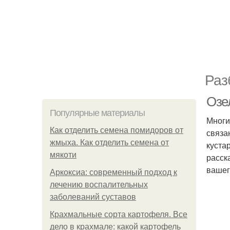
Раз
Озе
Популярные материалы
Многи
Как отделить семена помидоров от
связа
жмыха. Как отделить семена от
куста
мякоти
расск
вашег
Аркоксиа: современный подход к
лечению воспалительных
заболеваний суставов
Крахмальные сорта картофеля. Все
дело в крахмале: какой картофель