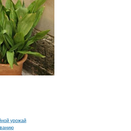
йной урожай
иванию