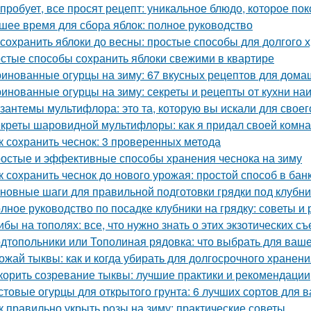
 пробует, все просят рецепт: уникальное блюдо, которое пок
шее время для сбора яблок: полное руководство
 сохранить яблоки до весны: простые способы для долгого 
стые способы сохранить яблоки свежими в квартире
инованные огурцы на зиму: 67 вкусных рецептов для дома
инованные огурцы на зиму: секреты и рецепты от кухни на
зантемы мультифлора: это та, которую вы искали для своег
креты шаровидной мультифлоры: как я придал своей комн
к сохранить чеснок: 3 проверенных метода
остые и эффективные способы хранения чеснока на зиму
к сохранить чеснок до нового урожая: простой способ в бан
новные шаги для правильной подготовки грядки под клубни
лное руководство по посадке клубники на грядку: советы и
ибы на тополях: все, что нужно знать о этих экзотических с
дтопольники или Тополиная рядовка: что выбрать для ваше
ожай тыквы: как и когда убирать для долгосрочного хранен
корить созревание тыквы: лучшие практики и рекомендации
стовые огурцы для открытого грунта: 6 лучших сортов для 
к правильно укрыть розы на зиму: практические советы