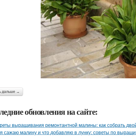
ь дальше →
ледние обновления на сайте:
реты выращивания ремонтантной малины: как собрать дво
 я сажаю малину и что добавляю в лунку: советы по выращ