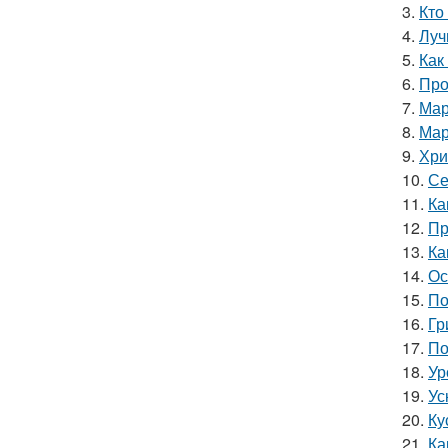
3.
Кто
4.
Луч
5.
Как
6.
Про
7.
Мар
8.
Мар
9.
Хри
10.
Се
11.
Ка
12.
Пр
13.
Ка
14.
Ос
15.
По
16.
Гр
17.
По
18.
Ур
19.
Ус
20.
Ку
21.
Ка