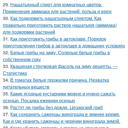
29.
Нашатырный спирт для комнатных цветов.
Применение аммиака для растений: польза и вред
30.
Как подкормить нашатырным спиртом. Как
правильно приготовить раствор нашатыря (аммиака)
для подкормки растений
31.
Как приготовить грибы в автоклаве. Порядок
приготовления грибов в автоклаве в домашних условиях
32.
Белые грибы на зиму. Соленые белые грибы в
собственном соку
33.
Квашеная стручковая фасоль на зиму рецепты. —
Статистика
34.
В томатах белые прожилки причина. Нехватка
питательных веществ
35.
Какие ягодные кустарники можно и нужно сажать
осенью. Посадка ежевики осенью
36.
Растут ли грибы без дождя. Цезарский гриб
37.
Как сохранить саженцы винограда в зимнее время.
Как и где хранить саженцы и черенки винограда зимой.
38.
Когда убирать морковь с грядки на хранение в