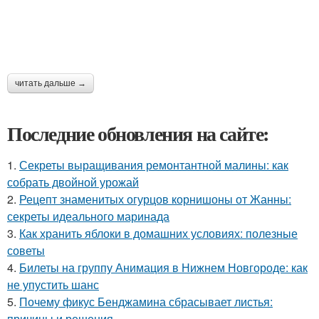
читать дальше →
Последние обновления на сайте:
1.
Секреты выращивания ремонтантной малины: как
собрать двойной урожай
2.
Рецепт знаменитых огурцов корнишоны от Жанны:
секреты идеального маринада
3.
Как хранить яблоки в домашних условиях: полезные
советы
4.
Билеты на группу Анимация в Нижнем Новгороде: как
не упустить шанс
5.
Почему фикус Бенджамина сбрасывает листья:
причины и решения