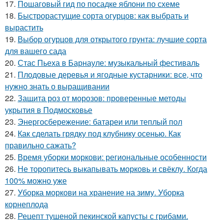
17.
Пошаговый гид по посадке яблони по схеме
18.
Быстрорастущие сорта огурцов: как выбрать и
вырастить
19.
Выбор огурцов для открытого грунта: лучшие сорта
для вашего сада
20.
Стас Пьеха в Барнауле: музыкальный фестиваль
21.
Плодовые деревья и ягодные кустарники: все, что
нужно знать о выращивании
22.
Защита роз от морозов: проверенные методы
укрытия в Подмосковье
23.
Энергосбережение: батареи или теплый пол
24.
Как сделать грядку под клубнику осенью. Как
правильно сажать?
25.
Время уборки моркови: региональные особенности
26.
Не торопитесь выкапывать морковь и свёклу. Когда
100% можно уже
27.
Уборка моркови на хранение на зиму. Уборка
корнеплода
28.
Рецепт тушеной пекинской капусты с грибами.