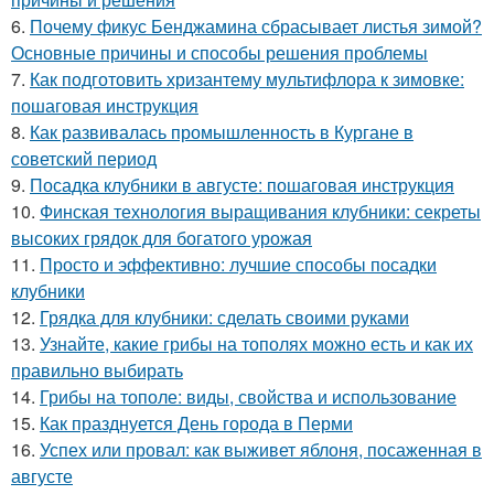
6.
Почему фикус Бенджамина сбрасывает листья зимой?
Основные причины и способы решения проблемы
7.
Как подготовить хризантему мультифлора к зимовке:
пошаговая инструкция
8.
Как развивалась промышленность в Кургане в
советский период
9.
Посадка клубники в августе: пошаговая инструкция
10.
Финская технология выращивания клубники: секреты
высоких грядок для богатого урожая
11.
Просто и эффективно: лучшие способы посадки
клубники
12.
Грядка для клубники: сделать своими руками
13.
Узнайте, какие грибы на тополях можно есть и как их
правильно выбирать
14.
Грибы на тополе: виды, свойства и использование
15.
Как празднуется День города в Перми
16.
Успех или провал: как выживет яблоня, посаженная в
августе