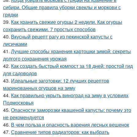
сибири. Общие правила уборки свеклы и моркови с
грядки
39.
Как хранить свежие огурцы 2 недели. Как огурцы
сохранить свежими. 7 простых способов
40.
Вкусный рецепт рагу из пекинской капусты с
лисичками
41.
Лучшие способы хранения картошки зимой: секреты
долгого сохранения урожая
42.
Как создать быстрый компост за 18 дней: простой гид
для садоводов
43.
Идеальные заготовки: 12 лучших рецептов
маринованных огурцов на зиму
44.
Как правильно укрыть виноград на зиму в условиях
Подмосковья
45.
Опасности заморозки квашеной капусты: почему это
не рекомендуется
46.
В чем польза и опасность варения лесных вешенок
47.
Сравнение типов радиаторов: как выбрать