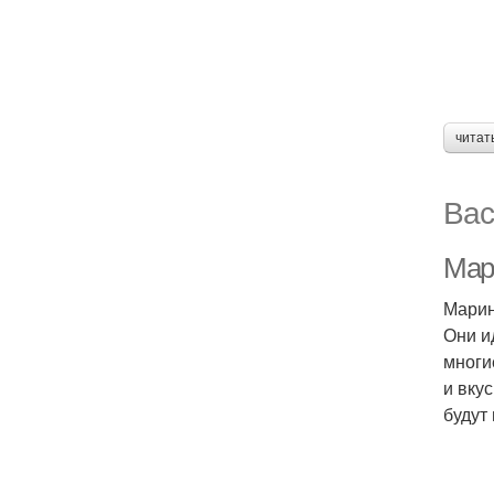
читат
Вас
Мар
Марин
Они и
многи
и вку
будут