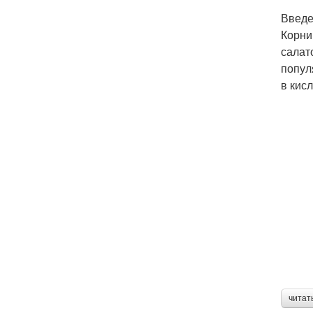
Введ
Корни
салат
попул
в кис
читат