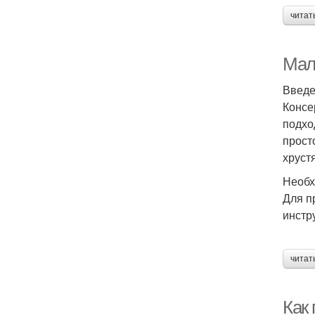
читат
Мал
Введ
Консе
подхо
прост
хруст
Необх
Для п
инстр
читат
Как