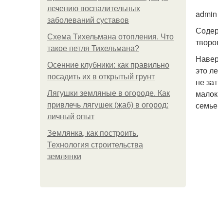
лечению воспалительных
admin
заболеваний суставов
Содер
Схема Тихельмана отопления. Что
творо
такое петля Тихельмана?
Навер
Осенние клубники: как правильно
это л
посадить их в открытый грунт
не за
малок
Лягушки земляные в огороде. Как
семье
привлечь лягушек (жаб) в огород:
личный опыт
Землянка, как построить.
Технология строительства
землянки