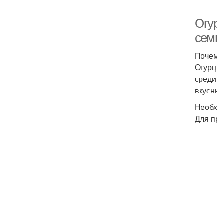
Огу
сем
Почем
Огурц
среди
вкусн
Необх
Для п