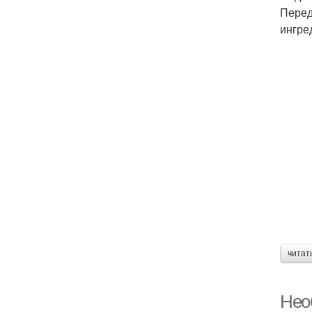
Перед
ингре
читат
Нео