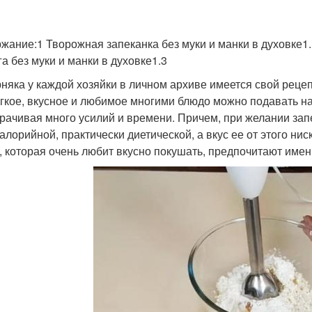
жание:1 Творожная запеканка без муки и манки в духовке1
га без муки и манки в духовке1.3
няка у каждой хозяйки в личном архиве имеется свой рецепт
егкое, вкусное и любимое многими блюдо можно подавать на
трачивая много усилий и времени. Причем, при желании зап
алорийной, практически диетической, а вкус ее от этого нис
, которая очень любит вкусно покушать, предпочитают имен