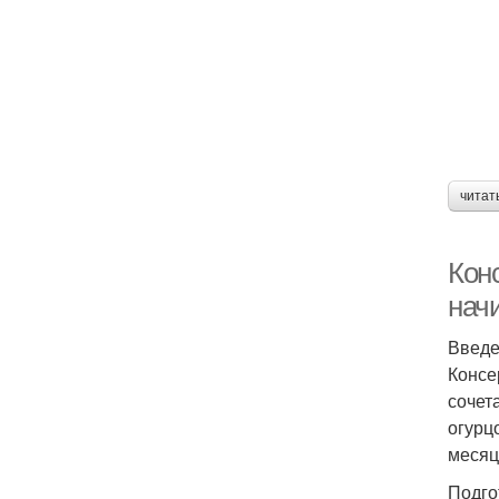
читат
Кон
нач
Введ
Консе
сочет
огурц
месяц
Подго