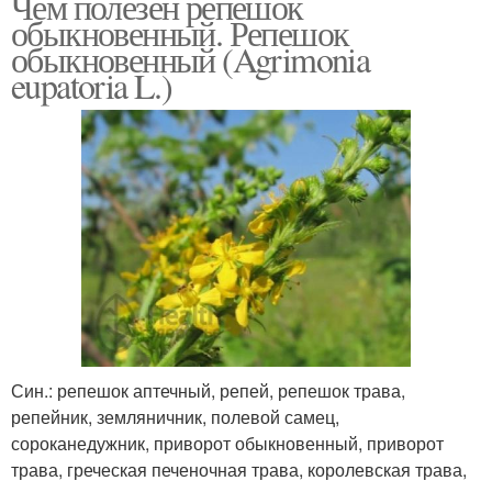
Чем полезен репешок
обыкновенный. Репешок
обыкновенный (Agrimonia
eupatoria L.)
Син.: репешок аптечный, репей, репешок трава,
репейник, земляничник, полевой самец,
сороканедужник, приворот обыкновенный, приворот
трава, греческая печеночная трава, королевская трава,