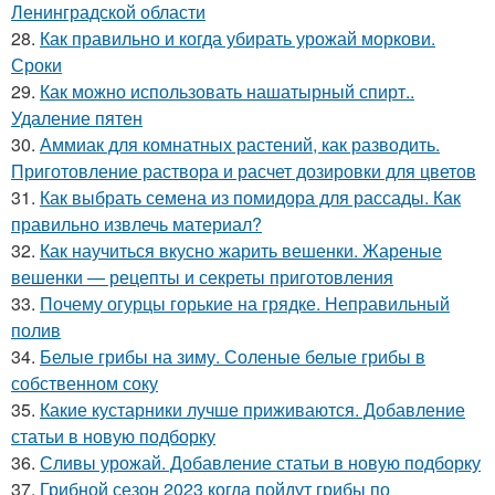
Ленинградской области
28.
Как правильно и когда убирать урожай моркови.
Сроки
29.
Как можно использовать нашатырный спирт..
Удаление пятен
30.
Аммиак для комнатных растений, как разводить.
Приготовление раствора и расчет дозировки для цветов
31.
Как выбрать семена из помидора для рассады. Как
правильно извлечь материал?
32.
Как научиться вкусно жарить вешенки. Жареные
вешенки — рецепты и секреты приготовления
33.
Почему огурцы горькие на грядке. Неправильный
полив
34.
Белые грибы на зиму. Соленые белые грибы в
собственном соку
35.
Какие кустарники лучше приживаются. Добавление
статьи в новую подборку
36.
Сливы урожай. Добавление статьи в новую подборку
37.
Грибной сезон 2023 когда пойдут грибы по