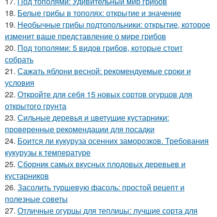
17.
Под тополями: Удивительный мир грибов
18.
Белые грибы в тополях: открытие и значение
19.
Необычные грибы подтопольники: открытие, которое
изменит ваше представление о мире грибов
20.
Под тополями: 5 видов грибов, которые стоит
собрать
21.
Сажать яблони весной: рекомендуемые сроки и
условия
22.
Откройте для себя 15 новых сортов огурцов для
открытого грунта
23.
Сильные деревья и цветущие кустарники:
проверенные рекомендации для посадки
24.
Боится ли кукуруза осенних заморозков. Требования
кукурузы к температуре
25.
Сборник самых вкусных плодовых деревьев и
кустарников
26.
Засолить туршевую фасоль: простой рецепт и
полезные советы
27.
Отличные огурцы для теплицы: лучшие сорта для