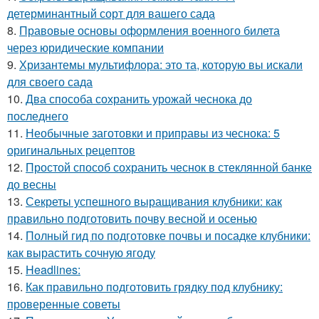
детерминантный сорт для вашего сада
8.
Правовые основы оформления военного билета
через юридические компании
9.
Хризантемы мультифлора: это та, которую вы искали
для своего сада
10.
Два способа сохранить урожай чеснока до
последнего
11.
Необычные заготовки и приправы из чеснока: 5
оригинальных рецептов
12.
Простой способ сохранить чеснок в стеклянной банке
до весны
13.
Секреты успешного выращивания клубники: как
правильно подготовить почву весной и осенью
14.
Полный гид по подготовке почвы и посадке клубники:
как вырастить сочную ягоду
15.
Headlines:
16.
Как правильно подготовить грядку под клубнику:
проверенные советы