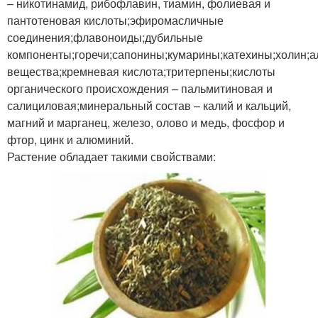
– никотинамид, рибофлавин, тиамин, фолиевая и
пантотеновая кислоты;эфиромасличные
соединения;флавоноиды;дубильные
компоненты;горечи;сапонины;кумарины;катехины;холин;
вещества;кремневая кислота;тритерпены;кислоты
органического происхождения – пальмитиновая и
салициловая;минеральный состав – калий и кальций,
магний и марганец, железо, олово и медь, фосфор и
фтор, цинк и алюминий.
Растение обладает такими свойствами: