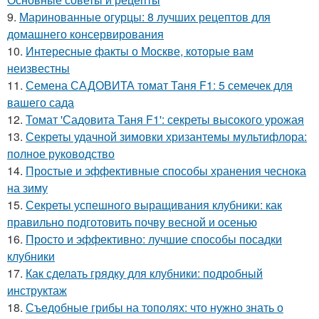
9.
Маринованные огурцы: 8 лучших рецептов для
домашнего консервирования
10.
Интересные факты о Москве, которые вам
неизвестны
11.
Семена САДОВИТА томат Таня F1: 5 семечек для
вашего сада
12.
Томат 'Садовита Таня F1': секреты высокого урожая
13.
Секреты удачной зимовки хризантемы мультифлора:
полное руководство
14.
Простые и эффективные способы хранения чеснока
на зиму
15.
Секреты успешного выращивания клубники: как
правильно подготовить почву весной и осенью
16.
Просто и эффективно: лучшие способы посадки
клубники
17.
Как сделать грядку для клубники: подробный
инструктаж
18.
Съедобные грибы на тополях: что нужно знать о