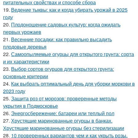
питательных свойствах и способе сбора
19.
Ведение тыквы: как и когда убирать урожай в 2025
году
20.
Плодоношение садовых культур: когда ожидать
первых урожаев
21.
Весенние посадки: как правильно высадить
плодовые деревья
22.
Самоопыляемые огурцы для открытого грунта: сорта
и их характеристики
23.
Выбор сортов огурцов для открытого грунта:
основные критерии
24.
Как выбрать оптимальный день для уборки моркови в
2023 году
25.
Защита роз от морозов: проверенные методы
укрытия в Подмосковье
26.
Энергосбережение: батареи или теплый пол
27.
Хрустящие маринованные огурцы в банках.
Хрустящие маринованные огурцы без стерилизации
28.
10 проверенных вариантов чем и как укрыть розы.