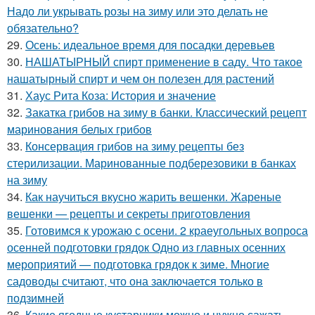
Надо ли укрывать розы на зиму или это делать не
обязательно?
29.
Осень: идеальное время для посадки деревьев
30.
НАШАТЫРНЫЙ спирт применение в саду. Что такое
нашатырный спирт и чем он полезен для растений
31.
Хаус Рита Коза: История и значение
32.
Закатка грибов на зиму в банки. Классический рецепт
маринования белых грибов
33.
Консервация грибов на зиму рецепты без
стерилизации. Маринованные подберезовики в банках
на зиму
34.
Как научиться вкусно жарить вешенки. Жареные
вешенки — рецепты и секреты приготовления
35.
Готовимся к урожаю с осени. 2 краеугольных вопроса
осенней подготовки грядок Одно из главных осенних
мероприятий — подготовка грядок к зиме. Многие
садоводы считают, что она заключается только в
подзимней
36.
Какие ягодные кустарники можно и нужно сажать