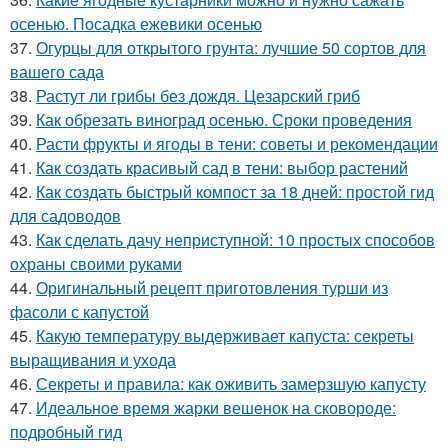
осенью. Посадка ежевики осенью
37.
Огурцы для открытого грунта: лучшие 50 сортов для
вашего сада
38.
Растут ли грибы без дождя. Цезарский гриб
39.
Как обрезать виноград осенью. Сроки проведения
40.
Расти фрукты и ягоды в тени: советы и рекомендации
41.
Как создать красивый сад в тени: выбор растений
42.
Как создать быстрый компост за 18 дней: простой гид
для садоводов
43.
Как сделать дачу неприступной: 10 простых способов
охраны своими руками
44.
Оригинальный рецепт приготовления турши из
фасоли с капустой
45.
Какую температуру выдерживает капуста: секреты
выращивания и ухода
46.
Секреты и правила: как оживить замерзшую капусту
47.
Идеальное время жарки вешенок на сковороде:
подробный гид