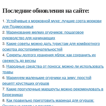
Последние обновления на сайте:
1.
Устойчивые к морковной мухе: лучшие сорта моркови
для Подмосковья
2.
Маринование мелких огурчиков: пошаговое
руководство для начинающих
3.
Какие советы можно дать туристам для комфортного
осмотра достопримечательностей
4.
Секреты долгого хранения яблок: как сохранить их
свежесть до весны
5.
Народные средства от поноса: можно ли использовать
травы
6.
Маринуем маленькие огурчики на зиму: простой
рецепт хрустящих огурцов
7.
Какие прогулочные маршруты можно рекомендовать в
Березниках
8.
Как правильно приготовить маринад для огурцов:
Основные советы и рецепты