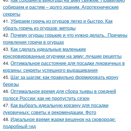
собираем и растим – долго храним. Агротехнические
секреты
41.
Убираем горечь из огурцов легко и быстро. Как
убрать горечь из огурцов: методы
42.
Почему огурцы горькие и что нужно делать.. Причины
появления горечи в огурцах
43.
Как сделать идеальные маленькие
консервированные огурчики на зиму: лучшие рецепты
44.
Оптимальное расстояние для посадки луковичных в
корзины: секреты успешного выращивания
45.
Шаг за шагом: как правильно формировать крону
березы
46.
Оптимальное время для сбора тыквы в средней
полосе России: как не пропустить сезон
47.
Как выбрать идеальную корзину для посадки
луковичных: советы и рекомендации. Фото
48.
Идеальное время жарки вешенок на сковороде:
подробный гид