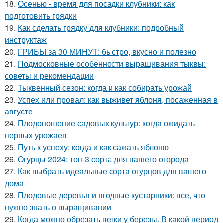
18.
Осенью - время для посадки клубники: как
подготовить грядки
19.
Как сделать грядку для клубники: подробный
инструктаж
20.
ГРИБЫ за 30 МИНУТ: быстро, вкусно и полезно
21.
Подмосковные особенности выращивания тыквы:
советы и рекомендации
22.
Тыквенный сезон: когда и как собирать урожай
23.
Успех или провал: как выживет яблоня, посаженная в
августе
24.
Плодоношение садовых культур: когда ожидать
первых урожаев
25.
Путь к успеху: когда и как сажать яблоню
26.
Огурцы 2024: топ-3 сорта для вашего огорода
27.
Как выбрать идеальные сорта огурцов для вашего
дома
28.
Плодовые деревья и ягодные кустарники: все, что
нужно знать о выращивании
29.
Когда можно обрезать ветки у березы. В какой период