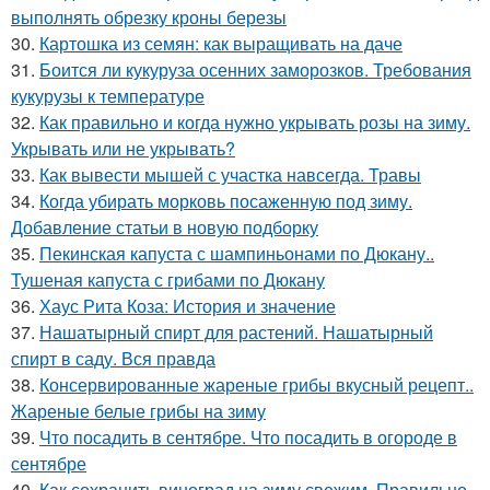
выполнять обрезку кроны березы
30.
Картошка из семян: как выращивать на даче
31.
Боится ли кукуруза осенних заморозков. Требования
кукурузы к температуре
32.
Как правильно и когда нужно укрывать розы на зиму.
Укрывать или не укрывать?
33.
Как вывести мышей с участка навсегда. Травы
34.
Когда убирать морковь посаженную под зиму.
Добавление статьи в новую подборку
35.
Пекинская капуста с шампиньонами по Дюкану..
Тушеная капуста с грибами по Дюкану
36.
Хаус Рита Коза: История и значение
37.
Нашатырный спирт для растений. Нашатырный
спирт в саду. Вся правда
38.
Консервированные жареные грибы вкусный рецепт..
Жареные белые грибы на зиму
39.
Что посадить в сентябре. Что посадить в огороде в
сентябре
40.
Как сохранить виноград на зиму свежим. Правильно