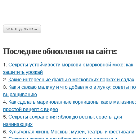
читать дальше →
Последние обновления на сайте:
1.
Секреты устойчивости моркови к морковной мухе: как
защитить урожай
2.
Какие интересные факты о московских парках и садах
3.
Как я сажаю малину и что добавляю в лунку: советы по
выращиванию
4.
Как сделать маринованные корнишоны как в магазине:
простой рецепт с видео
5.
Секреты сохранения яблок до весны: советы для
начинающих
6.
Культурная жизнь Москвы: музеи, театры и фестивали
7.
Секреты сохранения яблок до зимы: простые и