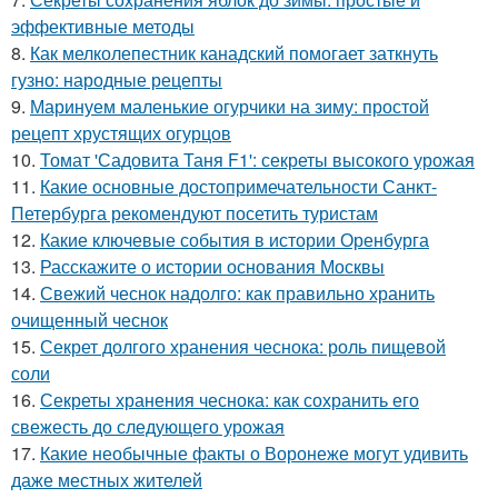
эффективные методы
8.
Как мелколепестник канадский помогает заткнуть
гузно: народные рецепты
9.
Маринуем маленькие огурчики на зиму: простой
рецепт хрустящих огурцов
10.
Томат 'Садовита Таня F1': секреты высокого урожая
11.
Какие основные достопримечательности Санкт-
Петербурга рекомендуют посетить туристам
12.
Какие ключевые события в истории Оренбурга
13.
Расскажите о истории основания Москвы
14.
Свежий чеснок надолго: как правильно хранить
очищенный чеснок
15.
Секрет долгого хранения чеснока: роль пищевой
соли
16.
Секреты хранения чеснока: как сохранить его
свежесть до следующего урожая
17.
Какие необычные факты о Воронеже могут удивить
даже местных жителей