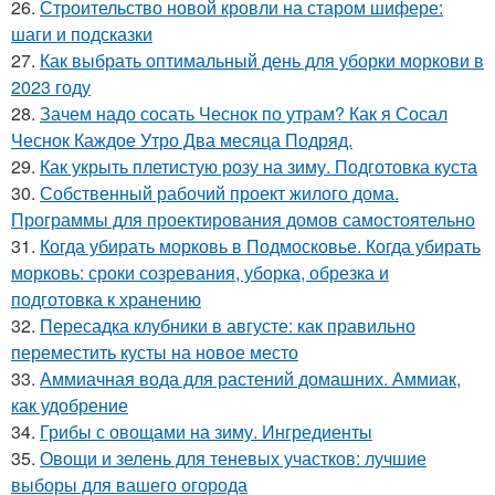
26.
Строительство новой кровли на старом шифере:
шаги и подсказки
27.
Как выбрать оптимальный день для уборки моркови в
2023 году
28.
Зачем надо сосать Чеснок по утрам? Как я Сосал
Чеснок Каждое Утро Два месяца Подряд.
29.
Как укрыть плетистую розу на зиму. Подготовка куста
30.
Собственный рабочий проект жилого дома.
Программы для проектирования домов самостоятельно
31.
Когда убирать морковь в Подмосковье. Когда убирать
морковь: сроки созревания, уборка, обрезка и
подготовка к хранению
32.
Пересадка клубники в августе: как правильно
переместить кусты на новое место
33.
Аммиачная вода для растений домашних. Аммиак,
как удобрение
34.
Грибы с овощами на зиму. Ингредиенты
35.
Овощи и зелень для теневых участков: лучшие
выборы для вашего огорода