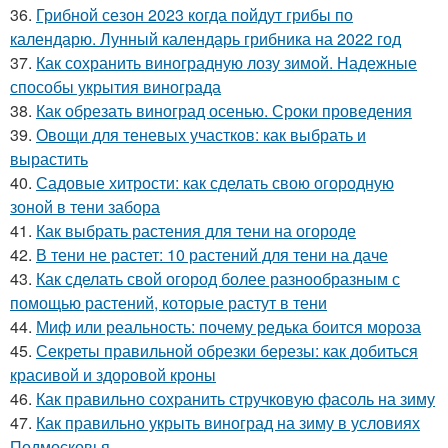
36.
Грибной сезон 2023 когда пойдут грибы по
календарю. Лунный календарь грибника на 2022 год
37.
Как сохранить виноградную лозу зимой. Надежные
способы укрытия винограда
38.
Как обрезать виноград осенью. Сроки проведения
39.
Овощи для теневых участков: как выбрать и
вырастить
40.
Садовые хитрости: как сделать свою огородную
зоной в тени забора
41.
Как выбрать растения для тени на огороде
42.
В тени не растет: 10 растений для тени на даче
43.
Как сделать свой огород более разнообразным с
помощью растений, которые растут в тени
44.
Миф или реальность: почему редька боится мороза
45.
Секреты правильной обрезки березы: как добиться
красивой и здоровой кроны
46.
Как правильно сохранить стручковую фасоль на зиму
47.
Как правильно укрыть виноград на зиму в условиях
Подмосковья