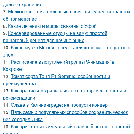
долгого хранения
7.
Мелколепестник: полезные свойства сушёной травы и
её применение
8.
Какие легенды и мифы связаны с Уфой
9.
Консервированные огурцы на зиму: простой
пошаговый рецепт для начинающих
10.
Какие музеи Москвы представляют искусство разных
эпох
11.
Расписание выступлений группы 'Анимация' в
Коврове
12.
Томат сорта Таня F1 Seminis: особенности и
преимущества
13.
Как правильно хранить чеснок в квартире: советы и
рекомендации
14.
Слава в Калининграде: не пропусти концерт
15.
Пять самых популярных способов сохранить чеснок
без холодильника
16.
Как приготовить идеальный соленый чеснок: простой
рецепт