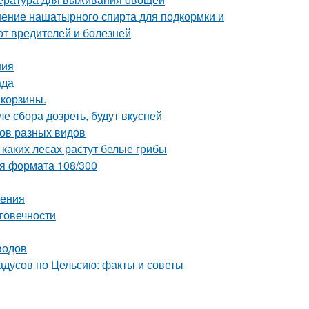
ение нашатырного спирта для подкормки и
от вредителей и болезней
ния
ада
 корзины.
е сбора дозреть, будут вкусней
бов разных видов
 каких лесах растут белые грибы
ия формата 108/300
ления
говечности
водов
дусов по Цельсию: факты и советы