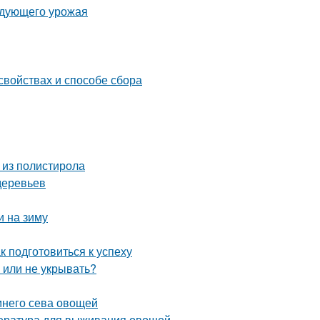
ледующего урожая
свойствах и способе сбора
 из полистирола
деревьев
и на зиму
к подготовиться к успеху
ь или не укрывать?
имнего сева овощей
пература для выживания овощей