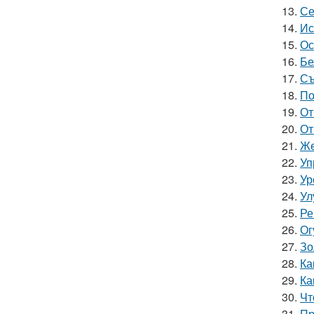
13.
Се
14.
Ис
15.
Ос
16.
Бе
17.
Съ
18.
По
19.
От
20.
От
21.
Же
22.
Уп
23.
Ур
24.
Ул
25.
Ре
26.
Ог
27.
Зо
28.
Ка
29.
Ка
30.
Чт
31.
Пр