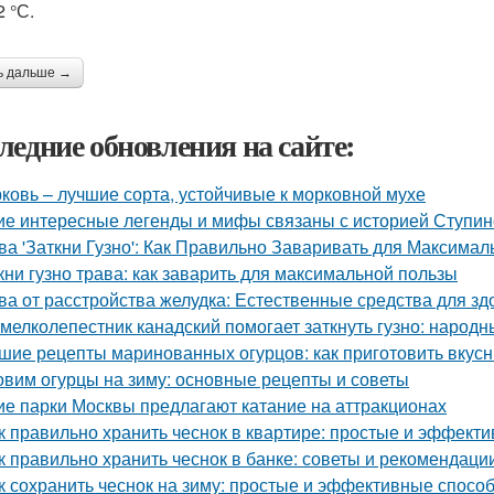
2 °С.
ь дальше →
ледние обновления на сайте:
ковь – лучшие сорта, устойчивые к морковной мухе
ие интересные легенды и мифы связаны с историей Ступин
ва 'Заткни Гузно': Как Правильно Заваривать для Максима
кни гузно трава: как заварить для максимальной пользы
ва от расстройства желудка: Естественные средства для 
 мелколепестник канадский помогает заткнуть гузно: народ
шие рецепты маринованных огурцов: как приготовить вкус
овим огурцы на зиму: основные рецепты и советы
ие парки Москвы предлагают катание на аттракционах
к правильно хранить чеснок в квартире: простые и эффект
к правильно хранить чеснок в банке: советы и рекомендаци
к сохранить чеснок на зиму: простые и эффективные спосо