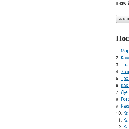
ниже 
читат
Пос
1.
Мор
2.
Как
3.
Тра
4.
Зат
5.
Тра
6.
Как
7.
Луч
8.
Гот
9.
Как
10.
Ка
11.
Ка
12.
Ка