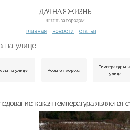
ДАЧНАЯ ЖИЗНЬ
жизнь за городом
главная
новости
статьи
а на улице
Температуры н
озы на улице
Розы от мороза
улице
ледование: какая температура является с