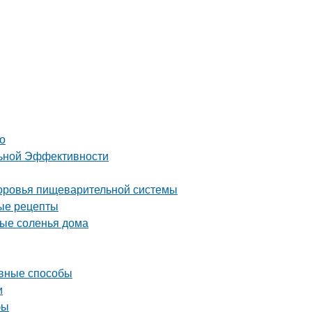
о
льной Эффективности
здоровья пищеварительной системы
ные рецепты
ные соленья дома
ивные способы
и
бы