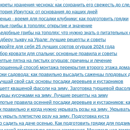
креты хранения чеснока: как сохранить его свежесть до с
тория Иркутска: от основания до наших дней
енью - время для посадки клубники: как подготовить грядки
лые грибы в тополях: открытие и значение
едобные грибы на тополях: что нужно знать о питательных 
дберу тыкву на Урале: лучшие рецепты и советы
кройте для себя 25 лучших сортов огурцов 2024 года
бор кровати для спальни: основные правила и советы
лтые пятна на листьях огурцов: причины и лечение
рощенный способ монтажа перекрытия второго этажа дома
оки садовода: как правильно высадить саженцы плодовых 
учшай свой сад: основы посадки деревьев и кустарников
цепт квашеной фасоли на зиму. Заготовка туршевой фасол
урцы кусочками на зиму. Лучшие рецепты на зиму
лотые правила осенней посадки деревьев и кустарников: ка
к правильно и когда нужно укрывать розы на зиму. Укрыват
к укрыть плетистую розу на зиму. Подготовка куста
о садить на даче осенью. Как подготовить грядки для подз
и какой температуре овощи замерзают. Минимальная тем