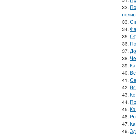
32.
По
полив
33.
Сп
34.
Фа
35.
Ог
36.
По
37.
До
38.
Че
39.
Ка
40.
Вс
41.
Се
42.
Вс
43.
Ке
44.
По
45.
Ка
46.
Ро
47.
Ка
48.
Зд