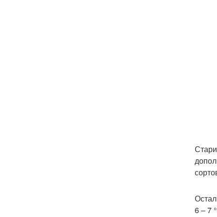
Стари
допол
сорто
Остал
6 – 7