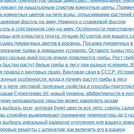
ливают ли нашатырным спиртом комнатные цветы. Примен
а комнатных цветов на литр воды: опрыскивание растений 
аржевая фасоль на зиму. Немного о спаржевой фасоли
соль в собственном соку на зиму. Особенности приготовле
урцы для открытого грунта: лучшие 50 сортов для вашего с
садка луковичных цветов в корзины. Посадка луковичных в
зревание тыквы в домашних условиях. Оставьте тыквы посл
рез сколько дней после дождя появляются грибы. Рост гри
к быстро растут белые грибы в лесу при разных условиях. В
я правда о винтовых сваях. Винтовая свая в СССР. Истор
зонные особенности: когда и почему растут грибы в лесу
е о репе листовой: полезные свойства и способы приготов
ракам Супертермо 30: новый уровень эффективности и дол
чему неправильное укрытие может навредить розам
к выбрать розу, которая будет цвести все лето: советы садо
зы спокойно выдерживают понижение температуры до 0 гра
к выбрать идеальный радиатор отопления для вашего дома
оровые рецепты с шпинатом: как включить его в рацион