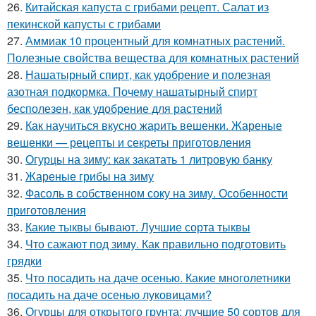
26.
Китайская капуста с грибами рецепт. Салат из
пекинской капусты с грибами
27.
Аммиак 10 процентный для комнатных растений.
Полезные свойства вещества для комнатных растений
28.
Нашатырный спирт, как удобрение и полезная
азотная подкормка. Почему нашатырный спирт
бесполезен, как удобрение для растений
29.
Как научиться вкусно жарить вешенки. Жареные
вешенки — рецепты и секреты приготовления
30.
Огурцы на зиму: как закатать 1 литровую банку
31.
Жареные грибы на зиму
32.
Фасоль в собственном соку на зиму. Особенности
приготовления
33.
Какие тыквы бывают. Лучшие сорта тыквы
34.
Что сажают под зиму. Как правильно подготовить
грядки
35.
Что посадить на даче осенью. Какие многолетники
посадить на даче осенью луковицами?
36.
Огурцы для открытого грунта: лучшие 50 сортов для