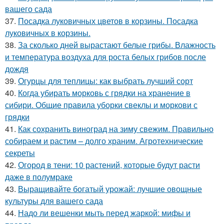
вашего сада
37.
Посадка луковичных цветов в корзины. Посадка
луковичных в корзины.
38.
За сколько дней вырастают белые грибы. Влажность
и температура воздуха для роста белых грибов после
дождя
39.
Огурцы для теплицы: как выбрать лучший сорт
40.
Когда убирать морковь с грядки на хранение в
сибири. Общие правила уборки свеклы и моркови с
грядки
41.
Как сохранить виноград на зиму свежим. Правильно
собираем и растим – долго храним. Агротехнические
секреты
42.
Огород в тени: 10 растений, которые будут расти
даже в полумраке
43.
Выращивайте богатый урожай: лучшие овощные
культуры для вашего сада
44.
Надо ли вешенки мыть перед жаркой: мифы и