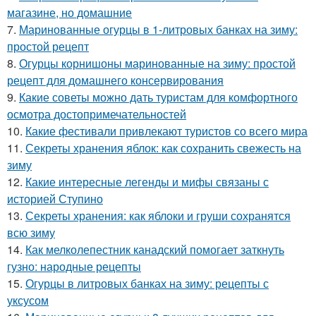
магазине, но домашние
7.
Маринованные огурцы в 1-литровых банках на зиму:
простой рецепт
8.
Огурцы корнишоны маринованные на зиму: простой
рецепт для домашнего консервирования
9.
Какие советы можно дать туристам для комфортного
осмотра достопримечательностей
10.
Какие фестивали привлекают туристов со всего мира
11.
Секреты хранения яблок: как сохранить свежесть на
зиму
12.
Какие интересные легенды и мифы связаны с
историей Ступино
13.
Секреты хранения: как яблоки и груши сохранятся
всю зиму
14.
Как мелколепестник канадский помогает заткнуть
гузно: народные рецепты
15.
Огурцы в литровых банках на зиму: рецепты с
уксусом