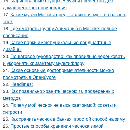
16.
Маринованные огурцы: 8 лучших рецептов для
домашнего консервирования
17.
Какие музеи Москвы представляют искусство разных
эпох
18.
Где смотреть группу Анимацию в Москве: полное
расписание
19.
Какие парки имеют уникальные ландшафтные
дизайны
20.
Пошаговое руководство: как правильно черенковать
и укоренять хризантему мультифлору
21.
Какие основные достопримечательности можно
посмотреть в Оренбурге
22.
Headlines:
23.
Как правильно хранить чеснок: 10 проверенных
методов
24.
Почему мой чеснок не высыхает зимой: советы и
хитрости
25.
Как хранить чеснок в банках: простой способ на зиму
26.
Простые способы хранения чеснока зимой