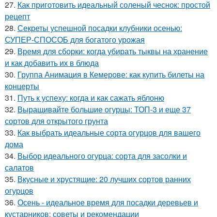
27.
Как приготовить идеальный соленый чеснок: простой
рецепт
28.
Секреты успешной посадки клубники осенью:
СУПЕР-СПОСОБ для богатого урожая
29.
Время для сборки: когда убирать тыквы на хранение
и как добавить их в блюда
30.
Группа Анимация в Кемерове: как купить билеты на
концерты
31.
Путь к успеху: когда и как сажать яблоню
32.
Выращивайте большие огурцы: ТОП-3 и еще 37
сортов для открытого грунта
33.
Как выбрать идеальные сорта огурцов для вашего
дома
34.
Выбор идеального огурца: сорта для засолки и
салатов
35.
Вкусные и хрустящие: 20 лучших сортов ранних
огурцов
36.
Осень - идеальное время для посадки деревьев и
кустарников: советы и рекомендации