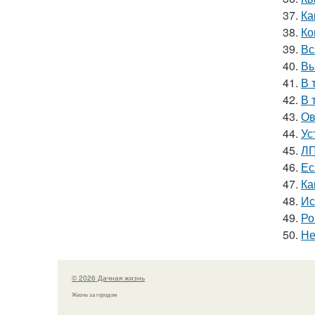
37.
Ка
38.
Ко
39.
Вс
40.
Вы
41.
В 
42.
В 
43.
Ов
44.
Ус
45.
ЛП
46.
Ес
47.
Ка
48.
Ис
49.
Ро
50.
Не
© 2026 Дачная жизнь
Жизнь за городом