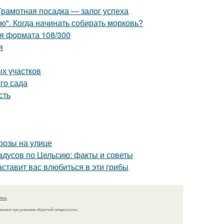
Грамотная посадка — залог успеха
ю". Когда начинать собирать морковь?
ия формата 108/300
я
ых участков
го сада
сть
розы на улице
дусов по Цельсию: факты и советы
ставит вас влюбиться в эти грибы
язь
решено при указании обратной гиперссылки.