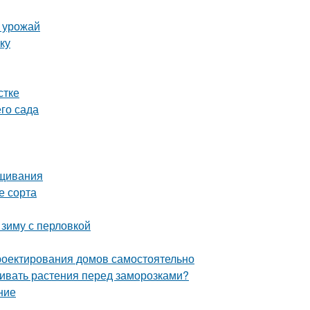
ь урожай
ку
стке
го сада
ащивания
е сорта
 зиму с перловкой
роектирования домов самостоятельно
ивать растения перед заморозками?
ние