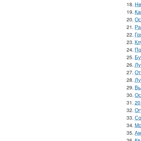
18.
He
19.
Ка
20.
Ос
21.
Ра
22.
Гр
23.
Кл
24.
По
25.
Бу
26.
Лу
27.
От
28.
Лу
29.
Вы
30.
Ос
31.
20
32.
Ог
33.
Со
34.
Мо
35.
Ам
36.
Кв