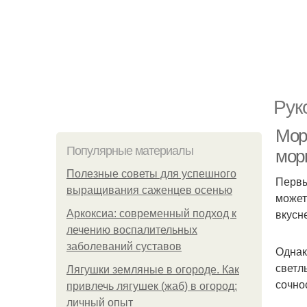
Рук
Мор
Популярные материалы
мор
Полезные советы для успешного
Первы
выращивания саженцев осенью
может
вкусн
Аркоксиа: современный подход к
лечению воспалительных
заболеваний суставов
Однак
светл
Лягушки земляные в огороде. Как
сочно
привлечь лягушек (жаб) в огород:
личный опыт