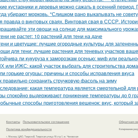
кие кустарники и деревья можно сажать в осенний период. 
гда убирают морковь. "Слишком рано выкапывать не совету
я правда о винтовых сваях. Винтовая свая в СССР. Истор
ращивайте эти овощи на солнце для максимального урожа
тени не растет: 10 растений для тени на даче
тени и цветущие: лучшие огородные культуры для затененн
ощи для тени: лучшие растения для теневых участков ваше
тойчива ли кукуруза к заморозкам осенью: миф или реально
Х или ИЖС: какой участок выбрать для строительства дома
ли горькие огурцы: причины и способы исправления вкуса
к правильно сохранить стручковую фасоль на зиму
следование: какая температура является смертельной для 
зы спокойно выдерживают понижение температуры до 0 гра
обычные способы приготовления вешенок: вкус, который за
Контакты
Пользовательское соглашение
Обратная св
Политика конфидециальности
Копирование раз
г. Москва, ЦАО, Тверской, Тверская улица 16 стр.1, м. Чеховская