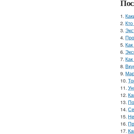
Пос
1.
Как
2.
Кто
3.
Экс
4.
Про
5.
Как
6.
Экс
7.
Как
8.
Вку
9.
Мар
10.
То
11.
Ун
12.
Ка
13.
По
14.
Се
15.
Не
16.
Пр
17.
Ка