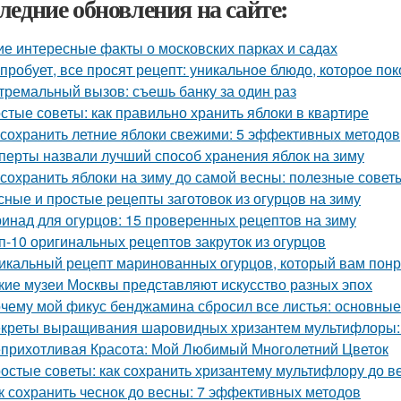
ледние обновления на сайте:
ие интересные факты о московских парках и садах
 пробует, все просят рецепт: уникальное блюдо, которое пок
тремальный вызов: съешь банку за один раз
стые советы: как правильно хранить яблоки в квартире
 сохранить летние яблоки свежими: 5 эффективных методов
перты назвали лучший способ хранения яблок на зиму
 сохранить яблоки на зиму до самой весны: полезные сове
сные и простые рецепты заготовок из огурцов на зиму
инад для огурцов: 15 проверенных рецептов на зиму
п-10 оригинальных рецептов закруток из огурцов
икальный рецепт маринованных огурцов, который вам пон
кие музеи Москвы представляют искусство разных эпох
чему мой фикус бенджамина сбросил все листья: основны
креты выращивания шаровидных хризантем мультифлоры: 
прихотливая Красота: Мой Любимый Многолетний Цветок
остые советы: как сохранить хризантему мультифлору до в
к сохранить чеснок до весны: 7 эффективных методов