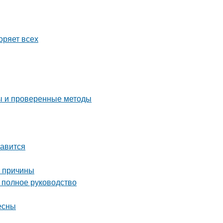
оряет всех
ты и проверенные методы
равится
е причины
полное руководство
есны