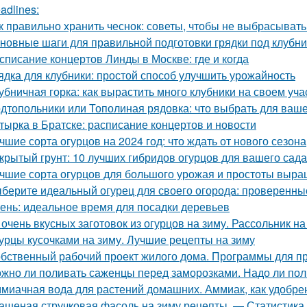
adlines:
к правильно хранить чеснок: советы, чтобы не выбрасыват
новные шаги для правильной подготовки грядки под клубни
списание концертов Линды в Москве: где и когда
ядка для клубники: простой способ улучшить урожайность
убничная горка: как вырастить много клубники на своем уча
дтопольники или Тополиная рядовка: что выбрать для ваше
тырка в Братске: расписание концертов и новости
чшие сорта огурцов на 2024 год: что ждать от нового сезона
крытый грунт: 10 лучших гибридов огурцов для вашего сада
чшие сорта огурцов для большого урожая и простоты выр
берите идеальный огурец для своего огорода: проверенны
ень: идеальное время для посадки деревьев
 очень вкусных заготовок из огурцов на зиму. Рассольник на
урцы кусочками на зиму. Лучшие рецепты на зиму
бственный рабочий проект жилого дома. Программы для п
жно ли поливать саженцы перед заморозками. Надо ли пол
миачная вода для растений домашних. Аммиак, как удобре
ашеная стручковая фасоль на зиму рецепты. — Статистика