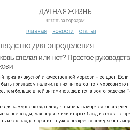
ДАЧНАЯ ЖИЗНЬ
жизнь за городом
главная
новости
статьи
оводство для определения
ковь спелая или нет? Простое руководст
кови
й признак вкусной и качественной моркови – ее цвет. Если
 быть признаком наличия в них нитратов, то к моркови это н
ее, тем больше в ней витаминов, делятся в волгоградском 
о для каждого блюда следует выбирать морковь определенно
ые корнеплоды, для первых или вторых блюд и соков – с я
сть корнеплодов просто – нужно поскрести поверхность морк